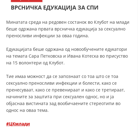
СТРУКТУРА НА ОРГАНИЗАЦИЈАТА
ВРСНИЧКА ЕДУКАЦИЈА ЗА СПИ
КОНТАКТ ИНФОРМАЦИИ
Минатата среда на редовен состанок во Клубот на млади
ЧЛЕНСТВО ВО ПРОФЕСИОНАЛНИ ТЕЛА
беше одржана првата врсничка едукација за сексуално
преносливи инфекции за оваа година.
Едукацијата беше одржана од новообучените едукатори
ЗАКОН ЗА ЦКРМ
на темата Сара Петковска и Ивана Котеска во присуство
на 15 волонтери од Клубот.
СТАТУТ НА ЦКРМ
Тие имаа можност да се запознаат со тоа што се тоа
сексуално преносливи инфекции и болести, како се
пренесуваат, како се превенираат и како се третираат,
начините за заштита при сексуален однос, но и ја
ОРГАНИЗАЦИЈА И РАЗВОЈ
објаснаа вистината зад вообичаените стереотипи во
однос на оваа тема.
РАКОВОДЕН ОДБОР
#ЦКмлади
СОБРАНИЕ
СТРУКТУРА И ОРГАНИЗАЦИОНА ПОСТАВЕНОСТ