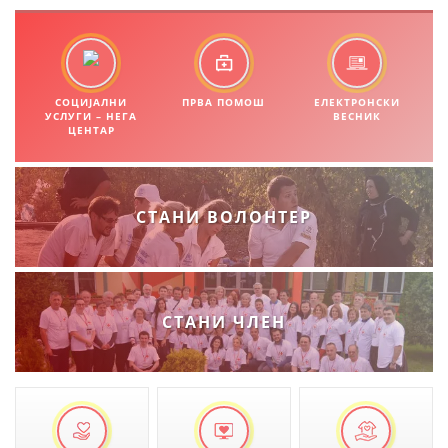
ЗНАЧЕЊЕ НА СЛУЖБАТА ЗА БАРАЊЕ
ФОРМУЛАРИ ЗА БАРАЊА
СОЦИЈАЛНИ
ПРВА ПОМОШ
ЕЛЕКТРОНСКИ
ЗДРАВСТВЕНО ПРЕВЕНТИВНА ДЕЈНОСТ
УСЛУГИ – НЕГА
ВЕСНИК
ЦЕНТАР
ПРВА ПОМОШ
КРВОДАРИТЕЛСТВО
СТАНИ ВОЛОНТЕР
ИНФОРМАЦИИ ЗА БОЛЕСТИ
МЕНАЏМЕНТ НА ВОЛОНТЕРИ
СТАНИ ЧЛЕН
ЗА НАС
ДЕЈСТВУВАЊЕ