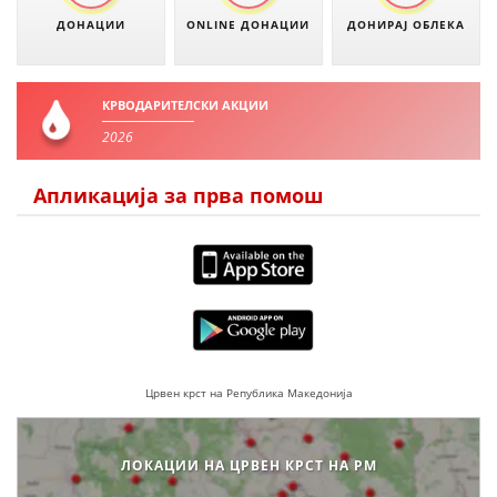
ДОНАЦИИ
ONLINE ДОНАЦИИ
ДОНИРАЈ ОБЛЕКА
ПРИРАЧНИЦИ
КРВОДАРИТЕЛСКИ АКЦИИ
СТРАТЕГИИ
2026
ЕДУКАТИВНО ИНФОРМАТИВНИ МАТЕРИЈАЛИ
Апликација за прва помош
БРОШУРИ
ПОСТЕРИ
ПРЕЗЕНТАЦИИ
Црвен крст на Република Македонија
ЛОКАЦИИ НА ЦРВЕН КРСТ НА РМ