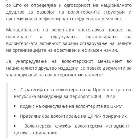
со што се определува и одговорност на националното
ДИСЕМИНАЦИЈА
друштво за развојот на волонтерските структури и
системи кои ја рефлектираат секојдневната реалност.
MЕЃУНАРОДНО ХУМАНИТАРНО ПРАВО
Менаџирањето на волонтери претставува процес на
ПРОМОЦИЈА НА ХУМАНИ ВРЕДНОСТИ
планирање и одлучување, организирање на
волонтерската активност заради остварување на целите
УПОТРЕБА И ЗАШТИТА НА АМБЛЕМОТ
на организацијата на ефективен и ефикасен начин.
СОЦИЈАЛНО ХУМАНИТАРНА ДЕЈНОСТ
За унапредување на волонтерскиот менаџмент во
КАКО ДА ДОНИРАТЕ
националното друштво издадени се повеќе документи за
унапредување на волонтерскиот менаџмент:
ПОДГОТВЕНОСТ И ДЕЈСТВО ПРИ КАТАСТРОФИ
Стратегијата за волонтерство на Црвениот крст на
ТИМОВИ НА ООЦК ОХРИД
Република Македонија за периодот 2008 – 2012
ПРОЕКТИ – ПОДГОТВЕНОСТ И ДЕЈСТВУВАЊЕ ПРИ КАТАСТРОФИ
Кодекс на однесување на волонтерите во ЦКРМ
ОДНОСИ СО ЈАВНОСТ
Правилник за волонтирање на ЦКРМ- прирачник
ИСТРАЖУВАЊЕ НА ЈАВНО МИСЛЕЊЕ
Волонтерска служба- волонтерски менаџмент
циклус – прирачник
МЕЃУНАРОДНА СОРАБОТКА