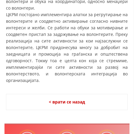
волонтери и обука на координатори, односно менаџери
со волонтери.
ЦКРМ постојано имплементира алатки за регрутирање на
ПРИРАЧНИЦИ
волонтерите и соодветно активирање согласно нивните
интереси и желби. Се работи на обуки за мотивирање и
СТРАТЕГИИ
соодветен пристап за задржување на волонтерите. Преку
реализација на сите активности за кои најзаслужни се
ЕДУКАТИВНО ИНФОРМАТИВНИ МАТЕРИЈАЛИ
волонтерите, ЦКРМ придонесува многу за добробит на
БРОШУРИ
заедницата и промоција на граѓанска и општествена
одговорност. Токму тоа е целта кон која се стремиме,
ПОСТЕРИ
имплементирајќи ги сите активности за развој на
волонтерството, и волонтерската интеграција во
ПРЕЗЕНТАЦИИ
организацијата.
< врати се назад