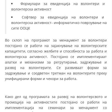
Формулари за евиденција на волонтери и
волонтерска активност
ЗНАЧЕЊЕ НА СЛУЖБАТА ЗА БАРАЊЕ
Софтвер за евиденција на волонтери и
ФОРМУЛАРИ ЗА БАРАЊА
волонтерска активност- информатичко поврзување на
сите ООЦК
ЗДРАВСТВЕНО ПРЕВЕНТИВНА ДЕЈНОСТ
ПРВА ПОМОШ
Во склоп на програмот за менаџмент за волонтери
постојано се работи на зајакнување на волонтерските
КРВОДАРИТЕЛСТВО
капацитети, согласно желбите и способноста за работа и
ИНФОРМАЦИИ ЗА БОЛЕСТИ
волонтерска активност. Постојано се имплементираат
алатки и механизми за регрутирање, задржување и
МЕНАЏМЕНТ НА ВОЛОНТЕРИ
развој на волонтерите. Се развиваат форми за
задржување и соодветен третман на волонтерите преку
унифицирани форми и чекори за работа.
ЗА НАС
ДЕЈСТВУВАЊЕ
Како дел од програмата за развој на волонтерсвото и
промоција на активностите постојано се работи на
имплементација на семинари за менаџмент со