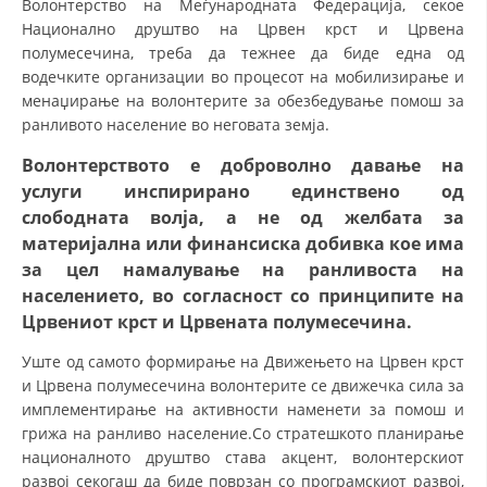
Волонтерство на Меѓународната Федерација, секое
СТРУКТУРА НА ОРГАНИЗАЦИЈАТА
Национално друштво на Црвен крст и Црвена
КОНТАКТ ИНФОРМАЦИИ
полумесечина, треба да тежнее да биде една од
водечките организации во процесот на мобилизирање и
ЧЛЕНСТВО ВО ПРОФЕСИОНАЛНИ ТЕЛА
менаџирање на волонтерите за обезбедување помош за
ранливото население во неговата земја.
Волонтерството е доброволно давање на
ЗАКОН ЗА ЦКРМ
услуги инспирирано единствено од
слободната волја, а не од желбата за
СТАТУТ НА ЦКРМ
материјална или финансиска добивка кое има
за цел намалување на ранливоста на
населението, во согласност со принципите на
Црвениот крст и Црвената полумесечина.
ОРГАНИЗАЦИЈА И РАЗВОЈ
Уште од самото формирање на Движењето на Црвен крст
и Црвена полумесечина волонтерите се движечка сила за
РАКОВОДЕН ОДБОР
имплементирање на активности наменети за помош и
грижа на ранливо население.Со стратешкото планирање
СОБРАНИЕ
националното друштво става акцент, волонтерскиот
СТРУКТУРА И ОРГАНИЗАЦИОНА ПОСТАВЕНОСТ
развој секогаш да биде поврзан со програмскиот развој,