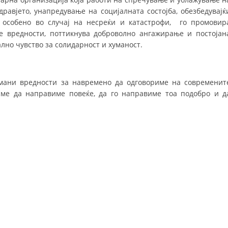
равјето, унапредување на социјалната состојба, обезбедувајќ
ДИСЕМИНАЦИЈА
а особено во случај на несреќи и катастрофи, го промовир
е вредности, поттикнува доброволно ангажирање и постојан
MЕЃУНАРОДНО ХУМАНИТАРНО ПРАВО
лно чувство за солидарност и хуманост.
ПРОМОЦИЈА НА ХУМАНИ ВРЕДНОСТИ
УПОТРЕБА И ЗАШТИТА НА АМБЛЕМОТ
умани вредности за навремено да одговориме на современит
СОЦИЈАЛНО ХУМАНИТАРНА ДЕЈНОСТ
ме да направиме повеќе, да го направиме тоа подобро и д
КАКО ДА ДОНИРАТЕ
ПОДГОТВЕНОСТ И ДЕЈСТВО ПРИ КАТАСТРОФИ
ТИМОВИ НА ООЦК ОХРИД
ПРОЕКТИ – ПОДГОТВЕНОСТ И ДЕЈСТВУВАЊЕ ПРИ КАТАСТРОФИ
ОДНОСИ СО ЈАВНОСТ
ИСТРАЖУВАЊЕ НА ЈАВНО МИСЛЕЊЕ
МЕЃУНАРОДНА СОРАБОТКА