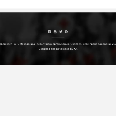
ЗНАЧЕЊЕ НА СЛУЖБАТА ЗА БАРАЊЕ
ФОРМУЛАРИ ЗА БАРАЊА
ЗДРАВСТВЕНО ПРЕВЕНТИВНА ДЕЈНОСТ
ПРВА ПОМОШ
рвен крст на Р. Македонија - Општинска организација Охрид ©. Сите права задржани. 20
КРВОДАРИТЕЛСТВО
Designed and Developed by
AA
ИНФОРМАЦИИ ЗА БОЛЕСТИ
МЕНАЏМЕНТ НА ВОЛОНТЕРИ
ЗА НАС
ДЕЈСТВУВАЊЕ