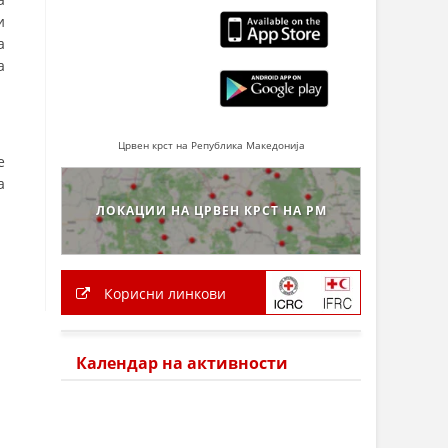
и
а
а
Црвен крст на Република Македонија
е
а
ЛОКАЦИИ НА ЦРВЕН КРСТ НА РМ
Корисни линкови
Календар на активности