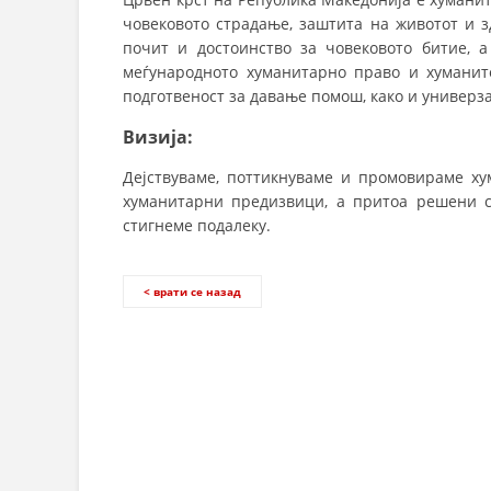
човековото страдање, заштита на животот и зд
почит и достоинство за човековото битие, 
меѓународното хуманитарно право и хуманит
подготвеност за давање помош, како и универза
Визија:
Дејствуваме, поттикнуваме и промовираме х
хуманитарни предизвици, а притоа решени с
стигнеме подалеку.
< врати се назад