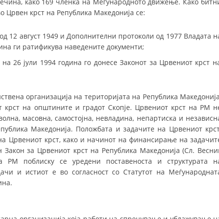
ечина, како 169 членка на Меѓународното движење. Како битн
СТРУКТУРА НА ОРГАНИЗАЦИЈАТА
 Црвен крст на Република Македонија се:
КОНТАКТ ИНФОРМАЦИИ
д 12 август 1949 и Дополнителни протоколи од 1977 Владата н
ЧЛЕНСТВО ВО ПРОФЕСИОНАЛНИ ТЕЛА
дина ги ратификува наведените документи;
на 26 јули 1994 година го донесе Законот за Црвениот крст н
ЗАКОН ЗА ЦКРМ
ствена организација на територијата на Република Македонија
СТАТУТ НА ЦКРМ
т крст на општините и градот Скопје. Црвениот крст на РМ н
волна, масовна, самостојна, невладина, непартиска и независн
публика Македонија. Положбата и задачите на Црвениот крст
на Црвениот крст, како и начинот на финансирање на задачит
н Закон за Црвениот крст на Република Македонија (Сл. Весни
ОРГАНИЗАЦИЈА И РАЗВОЈ
на РМ поблиску се уредени поставеноста и структурата н
ачи и истиот е во согласност со Статутот на Меѓународнат
РАКОВОДЕН ОДБОР
ина.
СОБРАНИЕ
СТРУКТУРА И ОРГАНИЗАЦИОНА ПОСТАВЕНОСТ
тарна организација која работи на спречување и ублажување н