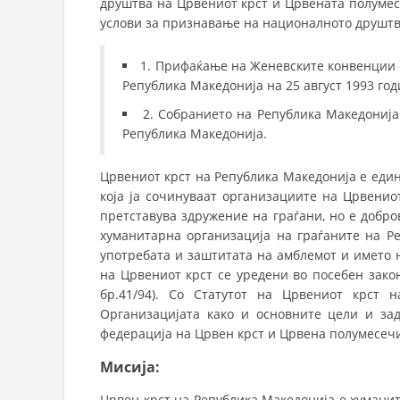
друштва на Црвениот крст и Црвената полумес
услови за признавање на националното друштво
1. Прифаќање на Женевските конвенции о
Република Македонија на 25 август 1993 го
2. Собранието на Република Македонија 
Република Македонија.
Црвениот крст на Република Македонија е един
која ја сочинуваат организациите на Црвенио
претставува здружение на граѓани, но е добро
хуманитарна организација на граѓаните на Ре
употребата и заштитата на амблемот и името 
на Црвениот крст се уредени во посебен зако
бр.41/94). Со Статутот на Црвениот крст 
Организацијата како и основните цели и зад
федерација на Црвен крст и Црвена полумесеч
Мисија:
Црвен крст на Република Македонија е хумани