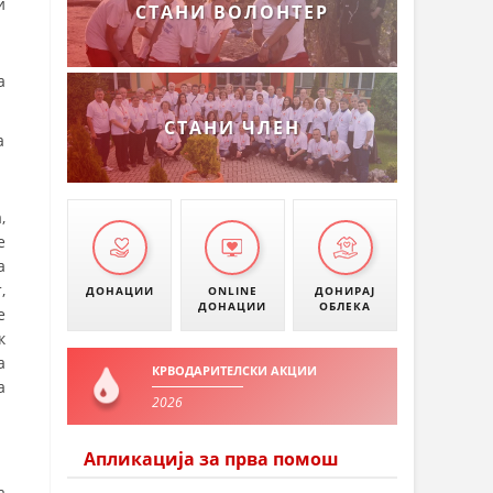
и
СТАНИ ВОЛОНТЕР
а
СТАНИ ЧЛЕН
а
,
е
а
,
ДОНАЦИИ
ONLINE
ДОНИРАЈ
ДОНАЦИИ
ОБЛЕКА
е
к
а
КРВОДАРИТЕЛСКИ АКЦИИ
а
2026
Апликација за прва помош
а