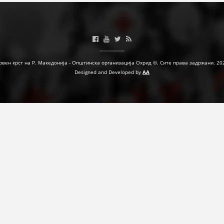
ЗНАЧЕЊЕ НА СЛУЖБАТА ЗА БАРАЊЕ
ФОРМУЛАРИ ЗА БАРАЊА
ЗДРАВСТВЕНО ПРЕВЕНТИВНА ДЕЈНОСТ
рвен крст на Р. Македонија - Општинска организација Охрид ©. Сите права задржани. 20
Designed and Developed by
AA
ПРВА ПОМОШ
КРВОДАРИТЕЛСТВО
ИНФОРМАЦИИ ЗА БОЛЕСТИ
МЕНАЏМЕНТ НА ВОЛОНТЕРИ
ЗА НАС
ДЕЈСТВУВАЊЕ