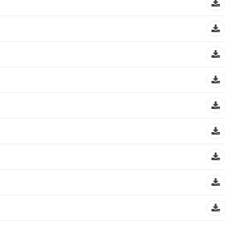
СТРУКТУРА НА ОРГАНИЗАЦИЈАТА
КОНТАКТ ИНФОРМАЦИИ
ЧЛЕНСТВО ВО ПРОФЕСИОНАЛНИ ТЕЛА
ЗАКОН ЗА ЦКРМ
СТАТУТ НА ЦКРМ
ОРГАНИЗАЦИЈА И РАЗВОЈ
РАКОВОДЕН ОДБОР
СОБРАНИЕ
СТРУКТУРА И ОРГАНИЗАЦИОНА ПОСТАВЕНОСТ