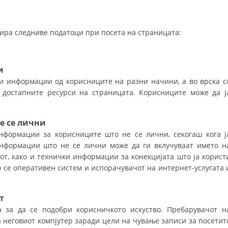
СТРУКТУРА НА ОРГАНИЗАЦИЈАТА
КОНТАКТ ИНФОРМАЦИИ
ира следниве податоци при посета на страницата:
ЧЛЕНСТВО ВО ПРОФЕСИОНАЛНИ ТЕЛА
и
 информации од корисниците на разни начини, а во врска с
ЗАКОН ЗА ЦКРМ
и достапните ресурси на страницата. Корисниците може да ј
СТАТУТ НА ЦКРМ
е се лични
формации за корисниците што не се лични, секогаш кога ј
информации што не се лични може да ги вклучуваат името н
от, како и технички информации за конекцијата што ја корист
ОРГАНИЗАЦИЈА И РАЗВОЈ
о се оперативен систем и испорачувачот на интернет-услугата 
РАКОВОДЕН ОДБОР
т
СОБРАНИЕ
 за да се подобри корисничкото искуство. Пребарувачот н
 неговиот компјутер заради цели на чување записи за посетит
СТРУКТУРА И ОРГАНИЗАЦИОНА ПОСТАВЕНОСТ