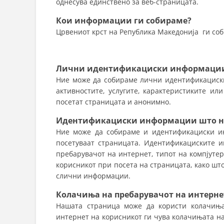
однесува единствено за веб-страницата.
Кои информации ги собираме?
Црвениот крст на Република Македонија ги соб
Лични идентификациски информаци
Ние може да собираме лични идентификациски
активностите, услугите, карактеристиките ил
посетат страницата и анонимно.
Идентификациски информации
што
н
Ние може да собираме и идентификациски ин
посетуваат страницата. Идентификациските 
пребарувачот на интернет, типот на компјутер
корисникот при посета на страницата, како шт
слични информации.
Колачиња на пребарувачот
на интерне
Нашата страница може да користи колачиња
интернет на корисникот ги чува колачињата на