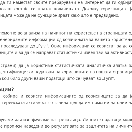
да ги наместат своите пребарувачи на интернет да ги одбија
ДИСЕМИНАЦИЈА
огаш кога ќе се пратат колачињата. Доколку корисниците ј
ницата може да не функционираат како што е предвидено.
MЕЃУНАРОДНО ХУМАНИТАРНО ПРАВО
ПРОМОЦИЈА НА ХУМАНИ ВРЕДНОСТИ
 помогне во анализа на начинот на користење на страницата о
 Генерираните информации од колачињата за вашето користењ
УПОТРЕБА И ЗАШТИТА НА АМБЛЕМОТ
 проследуваат до „Гугл“. Овие информации се користат за да с
иците и за да се направат статистички извештаи за активност
СОЦИЈАЛНО ХУМАНИТАРНА ДЕЈНОСТ
КАКО ДА ДОНИРАТЕ
страни) да ја користиме статистичката аналитичка алатка з
дентификациски податоци на корисниците на нашата страница
ПОДГОТВЕНОСТ И ДЕЈСТВО ПРИ КАТАСТРОФИ
 кои било други ваши податоци што се чуваат во „Гугл“.
ТИМОВИ НА ООЦК ОХРИД
ации?
 собира и користи информациите од корисниците за да ј
ПРОЕКТИ – ПОДГОТВЕНОСТ И ДЕЈСТВУВАЊЕ ПРИ КАТАСТРОФИ
 теренската активност со главна цел да им помогне на оние н
ОДНОСИ СО ЈАВНОСТ
уваме или изнајмуваме на трети лица. Личните податоци мож
ИСТРАЖУВАЊЕ НА ЈАВНО МИСЛЕЊЕ
ите прописи наведени во регулативата за заштитата на личнит
МЕЃУНАРОДНА СОРАБОТКА