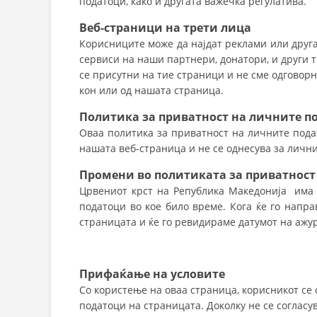
податоци, како и другата важечка регулатива.
Веб-страници
на трети лица
Корисниците може да најдат реклами или друга
сервиси на наши партнери, донатори, и други 
се присутни на тие страници и не сме одговор
кон или од нашата страница.
Политика за приватност на личните п
Оваа политика за приватност на личните пода
нашата веб-страница и не се однесува за личн
Промени во
политиката за приватност
Црвениот крст на Република Македонија има 
податоци во кое било време. Кога ќе го напра
страницата и ќе го ревидираме датумот на ажу
Прифаќање на условите
Со користење на оваа страница, корисникот се 
податоци на страницата. Доколку не се согласу