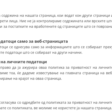
ЗНАЧЕЊЕ НА СЛУЖБАТА ЗА БАРАЊЕ
 содржина на нашата страница, кои водат кон други страници 
ФОРМУЛАРИ ЗА БАРАЊА
трети лица. Ние не ја контролираме содржината или врските шт
ни за постапките на вработените од страниците што се поврзан
ЗДРАВСТВЕНО ПРЕВЕНТИВНА ДЕЈНОСТ
ПРВА ПОМОШ
одатоци само за
веб-страницата
тоци се однесува само за информациите што се собираат прек
КРВОДАРИТЕЛСТВО
ите податоци што се собираат на други начини.
ИНФОРМАЦИИ ЗА БОЛЕСТИ
 на личните податоци
МЕНАЏМЕНТ НА ВОЛОНТЕРИ
право да ја ажурира оваа политика за приватност на личнит
виме тоа, ќе дадеме известување на главната страница на веб
рирање на крајот на оваа страница.
ЗА НАС
ДЕЈСТВУВАЊЕ
согласува со одредбите од политиката за приватност на личнит
вате со политиката, ве молиме не користете ја нашата страница