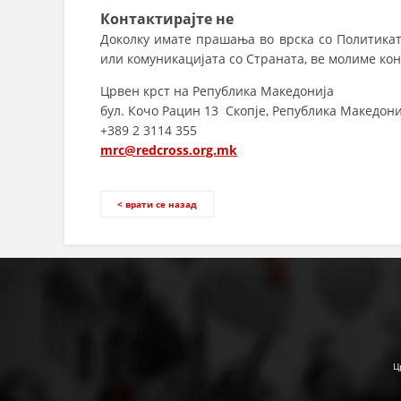
Контактирајте не
Доколку имате прашања во врска со Политикат
или комуникацијата со Страната, ве молиме кон
Црвен крст на Република Македонија
бул. Кочо Рацин 13 Скопје, Република Македони
+389 2 3114 355
mrc@redcross.org.mk
< врати се назад
Ц