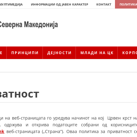
МУЛТИМЕДИЈА
ИНФОРМАЦИИ ОД ЈАВЕН КАРАКТЕР
КОНТАКТ
ПОЛИТИКА
Е
ПРИНЦИПИ
ДЕЈНОСТИ
МЛАДИ НА ЦК
КОРП
ватност
ИСТОРИЈАТ НА ЦКРМ
и на веб-страницата го уредува начинот на кој Црвен крст н
, одржува и открива податоците собрани од корисницит
ИСТОРИЈАТ НА ДВИЖЕЊЕТО
mk
веб-страницата („Страна“). Оваа политика за приватност с