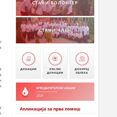
СТАНИ ВОЛОНТЕР
СТАНИ ЧЛЕН
о
а
а
ДОНАЦИИ
ONLINE
ДОНИРАЈ
ДОНАЦИИ
ОБЛЕКА
а
и
и
КРВОДАРИТЕЛСКИ АКЦИИ
2026
а
Апликација за прва помош
е