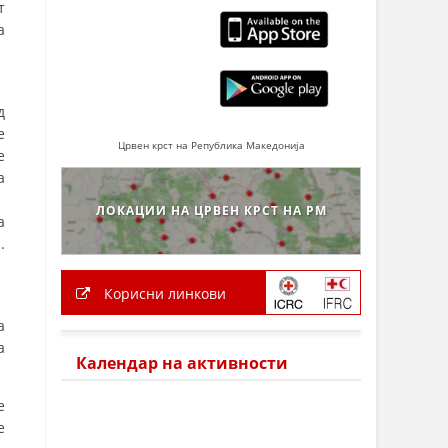
т
а
д
е
Црвен крст на Република Македонија
е
а
ЛОКАЦИИ НА ЦРВЕН КРСТ НА РМ
а
.
Корисни линкови
а
а
Календар на активности
е
е