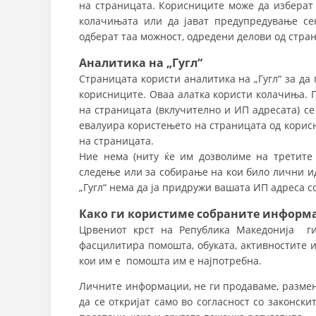
на страницата. Корисниците може да изберат 
колачињата или да јават предупредување сек
одберат таа можност, одредени делови од стра
Аналитика
на „Гугл“
Страницата користи аналитика на „Гугл“ за да
корисниците. Оваа алатка користи колачиња.
на страницата (вклучително и ИП адресата) се
евалуира користењето на страницата од корисн
на страницата.
Ние нема (ниту ќе им дозволиме на третите 
следење или за собирање на кои било лични и
„Гугл“ нема да ја придружи вашата ИП адреса со
Како ги користиме собраните информ
Црвениот крст на Република Македонија ги
фасцилитира помошта, обуката, активностите и
кои им е помошта им е најпотребна.
Личните информации, не ги продаваме, размен
да се откријат само во согласност со законск