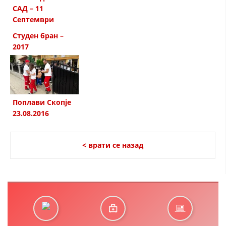
СТРУКТУРА НА ОРГАНИЗАЦИЈАТА
САД – 11
Септември
КОНТАКТ ИНФОРМАЦИИ
Студен бран –
ЧЛЕНСТВО ВО ПРОФЕСИОНАЛНИ ТЕЛА
2017
ЗАКОН ЗА ЦКРМ
Поплави Скопје
СТАТУТ НА ЦКРМ
23.08.2016
< врати се назад
ОРГАНИЗАЦИЈА И РАЗВОЈ
РАКОВОДЕН ОДБОР
СОБРАНИЕ
СТРУКТУРА И ОРГАНИЗАЦИОНА ПОСТАВЕНОСТ