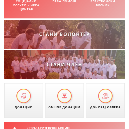
СОЦИЈАЛНИ
ПРВА ПОМОШ
ЕЛЕКТРОНСКИ
УСЛУГИ – НЕГА
ВЕСНИК
ДИСЕМИНАЦИЈА
ЦЕНТАР
MЕЃУНАРОДНО ХУМАНИТАРНО ПРАВО
ПРОМОЦИЈА НА ХУМАНИ ВРЕДНОСТИ
СТАНИ ВОЛОНТЕР
УПОТРЕБА И ЗАШТИТА НА АМБЛЕМОТ
СОЦИЈАЛНО ХУМАНИТАРНА ДЕЈНОСТ
КАКО ДА ДОНИРАТЕ
СТАНИ ЧЛЕН
ПОДГОТВЕНОСТ И ДЕЈСТВО ПРИ КАТАСТРОФИ
ТИМОВИ НА ООЦК ОХРИД
ПРОЕКТИ – ПОДГОТВЕНОСТ И ДЕЈСТВУВАЊЕ ПРИ КАТАСТРОФИ
ОДНОСИ СО ЈАВНОСТ
ДОНАЦИИ
ONLINE ДОНАЦИИ
ДОНИРАЈ ОБЛЕКА
ИСТРАЖУВАЊЕ НА ЈАВНО МИСЛЕЊЕ
МЕЃУНАРОДНА СОРАБОТКА
КРВОДАРИТЕЛСКИ АКЦИИ