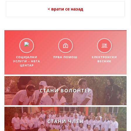
СТРУКТУРА НА ОРГАНИЗАЦИЈАТА
< врати се назад
КОНТАКТ ИНФОРМАЦИИ
ЧЛЕНСТВО ВО ПРОФЕСИОНАЛНИ ТЕЛА
ЗАКОН ЗА ЦКРМ
СОЦИЈАЛНИ
ПРВА ПОМОШ
ЕЛЕКТРОНСКИ
СТАТУТ НА ЦКРМ
УСЛУГИ – НЕГА
ВЕСНИК
ЦЕНТАР
СТАНИ ВОЛОНТЕР
ОРГАНИЗАЦИЈА И РАЗВОЈ
РАКОВОДЕН ОДБОР
СОБРАНИЕ
СТАНИ ЧЛЕН
СТРУКТУРА И ОРГАНИЗАЦИОНА ПОСТАВЕНОСТ