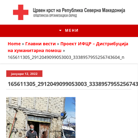
МЕНИ
Home
»
Главни вести
»
Проект ИФЦР – Дистрибуција
на хуманитарна помош
»
165611305_2912049099053003_3338957955256743604_n
јануари 12, 2022
165611305_2912049099053003_333895795525674
ИСТОРИЈАТ НА ЦКРМ
ИСТОРИЈАТ НА ДВИЖЕЊЕТО