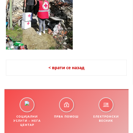
СТРУКТУРА НА ОРГАНИЗАЦИЈАТА
КОНТАКТ ИНФОРМАЦИИ
ЧЛЕНСТВО ВО ПРОФЕСИОНАЛНИ ТЕЛА
ЗАКОН ЗА ЦКРМ
СТАТУТ НА ЦКРМ
< врати се назад
ОРГАНИЗАЦИЈА И РАЗВОЈ
РАКОВОДЕН ОДБОР
СОЦИЈАЛНИ
ПРВА ПОМОШ
ЕЛЕКТРОНСКИ
СОБРАНИЕ
УСЛУГИ – НЕГА
ВЕСНИК
ЦЕНТАР
СТРУКТУРА И ОРГАНИЗАЦИОНА ПОСТАВЕНОСТ