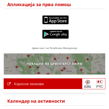
Апликација за прва помош
ЗНАЧЕЊЕ НА СЛУЖБАТА ЗА БАРАЊЕ
ФОРМУЛАРИ ЗА БАРАЊА
ЗДРАВСТВЕНО ПРЕВЕНТИВНА ДЕЈНОСТ
ПРВА ПОМОШ
КРВОДАРИТЕЛСТВО
Црвен крст на Република Македонија
ИНФОРМАЦИИ ЗА БОЛЕСТИ
МЕНАЏМЕНТ НА ВОЛОНТЕРИ
ЛОКАЦИИ НА ЦРВЕН КРСТ НА РМ
ЗА НАС
Корисни линкови
ДЕЈСТВУВАЊЕ
Календар на активности