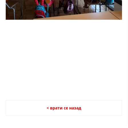
< врати се назад