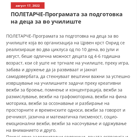
СТРУКТУРА НА ОРГАНИЗАЦИЈАТА
август 17, 2022
ПОЛЕТАРЧЕ-Програмата за подготовка
КОНТАКТ ИНФОРМАЦИИ
на деца за во училиште
ЧЛЕНСТВО ВО ПРОФЕСИОНАЛНИ ТЕЛА
ПОЛЕТАРЧЕ-Програмата за подготовка на деца за во
училиште која во организација на Црвен крст Охрид се
реализираше во два циклуса од по 10 дена, во јули и
ЗАКОН ЗА ЦКРМ
август, беше одлична можност децата од 4-6 годишна
возраст, кои сѐ уште не тргнале на училиште, преку игра,
СТАТУТ НА ЦКРМ
забава и дружење да ја развиваат и јакнат
самодовербата, да стекнуваат вештини важни за успешно
извршување на училишните задачи преку креативни
вежби за броење, помнење и концентрација, вежби за
размислување, вежби на графомоторика, вежби на фина
ОРГАНИЗАЦИЈА И РАЗВОЈ
моторика, вежби за осознавање и разбирање на
просторните и временските односи, вежби за говорот и
РАКОВОДЕН ОДБОР
речникот, јазична и математичка писменост, социо-
емоционални вежби, вежби за насочување и одржување
СОБРАНИЕ
на вниманието и друго.
СТРУКТУРА И ОРГАНИЗАЦИОНА ПОСТАВЕНОСТ
Покрај овие задолжителни содржини, децата остварија и