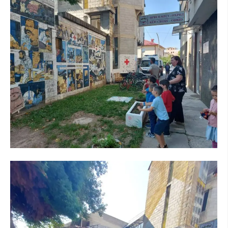
ЗНАЧЕЊЕ НА СЛУЖБАТА ЗА БАРАЊЕ
ФОРМУЛАРИ ЗА БАРАЊА
ЗДРАВСТВЕНО ПРЕВЕНТИВНА ДЕЈНОСТ
ПРВА ПОМОШ
КРВОДАРИТЕЛСТВО
ИНФОРМАЦИИ ЗА БОЛЕСТИ
МЕНАЏМЕНТ НА ВОЛОНТЕРИ
ЗА НАС
ДЕЈСТВУВАЊЕ