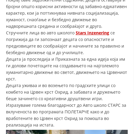
бројни општо корисни активности од забавно-едукативен
ДИСЕМИНАЦИЈА
карактер, кои ја поттикнуваа нивната социјализација,
хуманост, снаоѓање и безбедно движење во
MЕЃУНАРОДНО ХУМАНИТАРНО ПРАВО
надворешната средина и сообраќајот и друго.
ПРОМОЦИЈА НА ХУМАНИ ВРЕДНОСТИ
Стручните лица во авто школото
Stars Inzenering
се
погрижија да ги запознаат децата со опасностите и
УПОТРЕБА И ЗАШТИТА НА АМБЛЕМОТ
предизвиците во сообраќајот и начините за правилно и
безбедно движење од и до училиште.
СОЦИЈАЛНО ХУМАНИТАРНА ДЕЈНОСТ
Децата ја проследија и Приказната за една идеја која им
КАКО ДА ДОНИРАТЕ
ги долови почетоците на создавањето на најголемото
хуманитарно движење во светот, движењето на Црвениот
ПОДГОТВЕНОСТ И ДЕЈСТВО ПРИ КАТАСТРОФИ
крст.
Децата уживаа и во возењето по градските улици со
ТИМОВИ НА ООЦК ОХРИД
комбето на Црвен крст Охрид, а забавата и дружењето
беше зачинето со креативни друштвени игри.
ПРОЕКТИ – ПОДГОТВЕНОСТ И ДЕЈСТВУВАЊЕ ПРИ КАТАСТРОФИ
Изразуваме голема благодарност до Авто школо СТАРС за
ОДНОСИ СО ЈАВНОСТ
вклученоста во програмата ПОЛЕТАРЧЕ како и до
вработените во Црвен крст Охрид за помошта во
ИСТРАЖУВАЊЕ НА ЈАВНО МИСЛЕЊЕ
реализација на истата.
МЕЃУНАРОДНА СОРАБОТКА