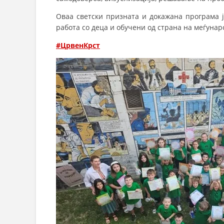
Оваа светски призната и докажана програма ј
работа со деца и обучени од страна на меѓуна
#ЦрвенКрст