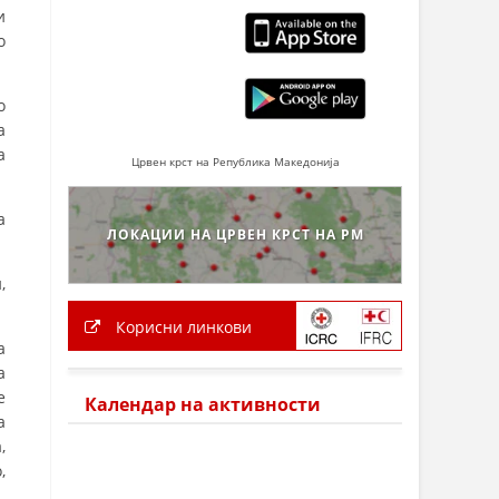
и
о
о
а
а
Црвен крст на Република Македонија
а
ЛОКАЦИИ НА ЦРВЕН КРСТ НА РМ
,
Корисни линкови
а
а
е
Календар на активности
а
,
,