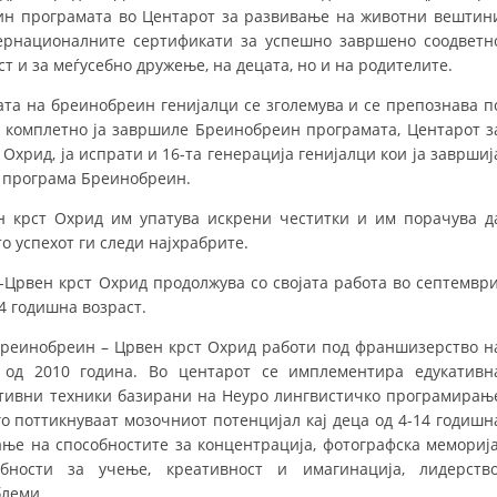
ин програмата во Ц
ентарот за развивање на животни вештин
ДИСЕМИНАЦИЈА
ернационалните сертификати за успешно завршено соодветн
 и за меѓусебно дружење, на децата, но и на родителите.
MЕЃУНАРОДНО ХУМАНИТАРНО ПРАВО
јата на бреинобреин генијалци се зголемува и се препознава п
ПРОМОЦИЈА НА ХУМАНИ ВРЕДНОСТИ
 и комплетно ја завршиле Бреинобреин програмата, Центарот з
хрид, ја испрати и 16-та генерација генијалци кои ја завршиј
УПОТРЕБА И ЗАШТИТА НА АМБЛЕМОТ
а програма Бреинобреин.
СОЦИЈАЛНО ХУМАНИТАРНА ДЕЈНОСТ
 крст Охрид им упатува искрени честитки и им порачува д
КАКО ДА ДОНИРАТЕ
о успехот ги следи најхрабрите.
-Црвен крст Охрид продолжува со својата работа во септември
ПОДГОТВЕНОСТ И ДЕЈСТВО ПРИ КАТАСТРОФИ
14 годишна возраст.
ТИМОВИ НА ООЦК ОХРИД
реинобреин – Црвен крст Охрид работи под франшизерство н
ПРОЕКТИ – ПОДГОТВЕНОСТ И ДЕЈСТВУВАЊЕ ПРИ КАТАСТРОФИ
 од 2010 година. Во центарот се имплементира едукативн
тивни техники базирани на Неуро лингвистичко програмирањ
ОДНОСИ СО ЈАВНОСТ
го поттикнуваат мозочниот потенцијал кај деца од 4-14 годишн
ање на способностите за концентрација, фотографска меморија
ИСТРАЖУВАЊЕ НА ЈАВНО МИСЛЕЊЕ
бности за учење, креативност и имагинација, лидерство
блеми.
МЕЃУНАРОДНА СОРАБОТКА