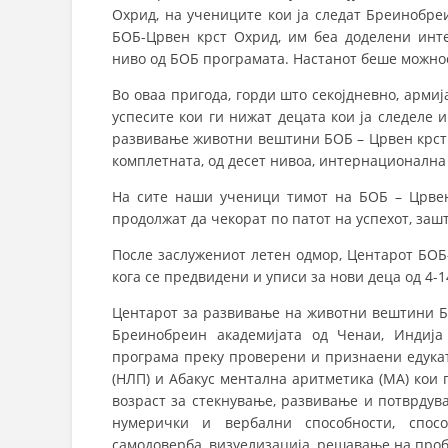
Охрид, на учениците кои ја следат Бреинобре
БОБ-Црвен крст Охрид, им беа доделени инт
ниво од БОБ програмата. Настанот беше можност
Во оваа пригода, горди што секојдневно, арми
успесите кои ги нижат децата кои ја следеле
развивање животни вештини БОБ – Црвен крст О
комплетната, од десет нивоа, интернационалн
На сите наши ученици тимот на БОБ – Црвен
продолжат да чекорат по патот на успехот, зашт
После заслужениот летен одмор, Центарот БОБ
кога се предвидени и уписи за нови деца од 4-
Центарот за развивање на животни вештини Б
Бреинобреин академијата од Ченаи, Индија
програма преку проверени и признаени едука
(НЛП) и Абакус ментална аритметика (МА) кои 
возраст за стекнување, развивање и потврдув
нумерички и вербални способности, спосо
самодоверба, визуелизација, решавање на про