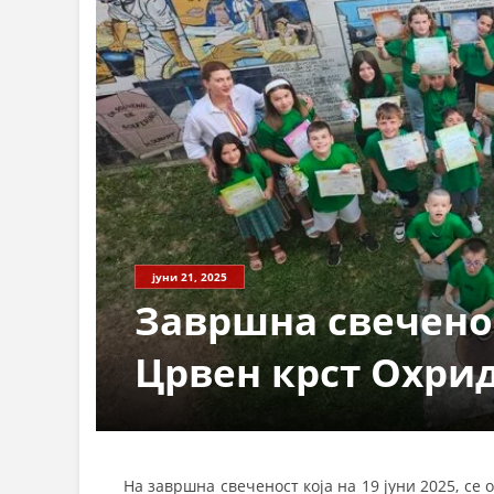
јуни 21, 2025
Завршна свечено
Црвен крст Охри
На завршна свеченост која на 19 јуни 2025, с