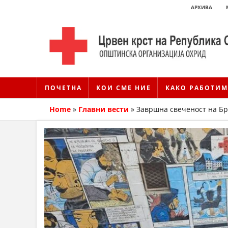
АРХИВА
ПОЧЕТНА
КОИ СМЕ НИЕ
КАКО РАБОТИМ
Home
»
Главни вести
»
Завршна свеченост на Бр