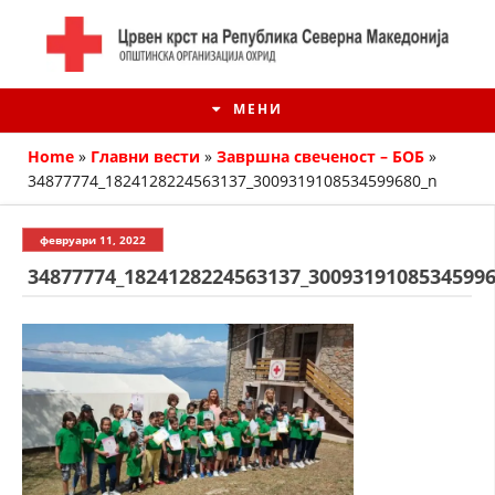
МЕНИ
Home
»
Главни вести
»
Завршна свеченост – БОБ
»
34877774_1824128224563137_3009319108534599680_n
февруари 11, 2022
34877774_1824128224563137_3009319108534599
ИСТОРИЈАТ НА ЦКРМ
ИСТОРИЈАТ НА ДВИЖЕЊЕТО