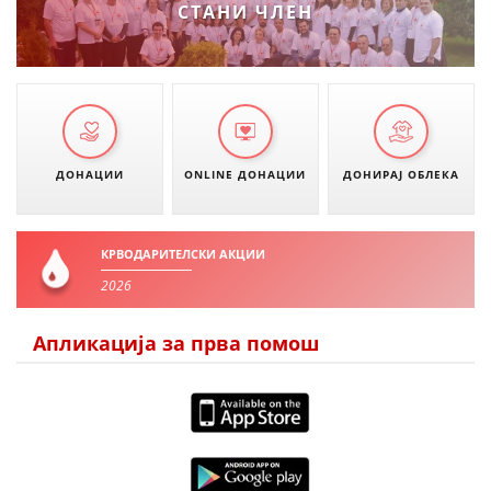
СТАНИ ЧЛЕН
ДИСЕМИНАЦИЈА
MЕЃУНАРОДНО ХУМАНИТАРНО ПРАВО
ПРОМОЦИЈА НА ХУМАНИ ВРЕДНОСТИ
УПОТРЕБА И ЗАШТИТА НА АМБЛЕМОТ
ДОНАЦИИ
ONLINE ДОНАЦИИ
ДОНИРАЈ ОБЛЕКА
СОЦИЈАЛНО ХУМАНИТАРНА ДЕЈНОСТ
КАКО ДА ДОНИРАТЕ
КРВОДАРИТЕЛСКИ АКЦИИ
ПОДГОТВЕНОСТ И ДЕЈСТВО ПРИ КАТАСТРОФИ
2026
ТИМОВИ НА ООЦК ОХРИД
Апликација за прва помош
ПРОЕКТИ – ПОДГОТВЕНОСТ И ДЕЈСТВУВАЊЕ ПРИ КАТАСТРОФИ
ОДНОСИ СО ЈАВНОСТ
ИСТРАЖУВАЊЕ НА ЈАВНО МИСЛЕЊЕ
МЕЃУНАРОДНА СОРАБОТКА