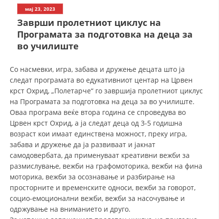
СТРУКТУРА НА ОРГАНИЗАЦИЈАТА
мај 23, 2023
Заврши пролетниот циклус на
КОНТАКТ ИНФОРМАЦИИ
Програмата за подготовка на деца за
ЧЛЕНСТВО ВО ПРОФЕСИОНАЛНИ ТЕЛА
во училиште
Со насмевки, игра, забава и дружење децата што ја
следат програмата во едукативниот центар на Црвен
ЗАКОН ЗА ЦКРМ
крст Охрид, „Полетарче“ го завршија пролетниот циклус
СТАТУТ НА ЦКРМ
на Програмата за подготовка на деца за во училиште.
Оваа програма веќе втора година се спроведува во
Црвен крст Охрид, а ја следат деца од 3-5 годишна
возраст кои имаат единствена можност, преку игра,
забава и дружење да ја развиваат и јакнат
самодовербата, да применуваат креативни вежби за
ОРГАНИЗАЦИЈА И РАЗВОЈ
размислување, вежби на графомоторика, вежби на фина
моторика, вежби за осознавање и разбирање на
РАКОВОДЕН ОДБОР
просторните и временските односи, вежби за говорот,
СОБРАНИЕ
социо-емоционални вежби, вежби за насочување и
одржување на вниманието и друго.
СТРУКТУРА И ОРГАНИЗАЦИОНА ПОСТАВЕНОСТ