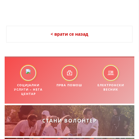
ПРИРАЧНИЦИ
СТРАТЕГИИ
< врати се назад
ЕДУКАТИВНО ИНФОРМАТИВНИ МАТЕРИЈАЛИ
БРОШУРИ
ПОСТЕРИ
ПРЕЗЕНТАЦИИ
СОЦИЈАЛНИ
ПРВА ПОМОШ
ЕЛЕКТРОНСКИ
УСЛУГИ – НЕГА
ВЕСНИК
ЦЕНТАР
СТАНИ ВОЛОНТЕР