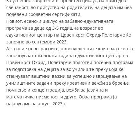
За успешно завршениот пролетен циклус, на пригодна
свечаност, во присуство на родителите, на децата им беа
ДИСЕМИНАЦИЈА
поделени соодветни сертификати.
Новиот, есенски циклус на забавно-едукативната
MЕЃУНАРОДНО ХУМАНИТАРНО ПРАВО
програма за деца од 3-5 годишна возраст во
ПРОМОЦИЈА НА ХУМАНИ ВРЕДНОСТИ
едукативниот центар на Црвен крст Охрид-Полетарче ќе
започне во септември 2023.
УПОТРЕБА И ЗАШТИТА НА АМБЛЕМОТ
А за оние повозрасните, првооделенците кои оваа есен ја
започнуваат школската година едукативниот центар на
СОЦИЈАЛНО ХУМАНИТАРНА ДЕЈНОСТ
Црвен крст Охрид, Полетарче подготви посебна програма
КАКО ДА ДОНИРАТЕ
за подготовка на децата за во училиште преку која ќе
стекнуваат вештини важни за успешно извршување на
ПОДГОТВЕНОСТ И ДЕЈСТВО ПРИ КАТАСТРОФИ
училиштните задачи преку креативни вежби за броење,
помнење и концентрација, вежби за јазична и
ТИМОВИ НА ООЦК ОХРИД
математичка писменост и друго. Оваа програма ја
ПРОЕКТИ – ПОДГОТВЕНОСТ И ДЕЈСТВУВАЊЕ ПРИ КАТАСТРОФИ
најавуваме за август 2023 г.
ОДНОСИ СО ЈАВНОСТ
ИСТРАЖУВАЊЕ НА ЈАВНО МИСЛЕЊЕ
МЕЃУНАРОДНА СОРАБОТКА