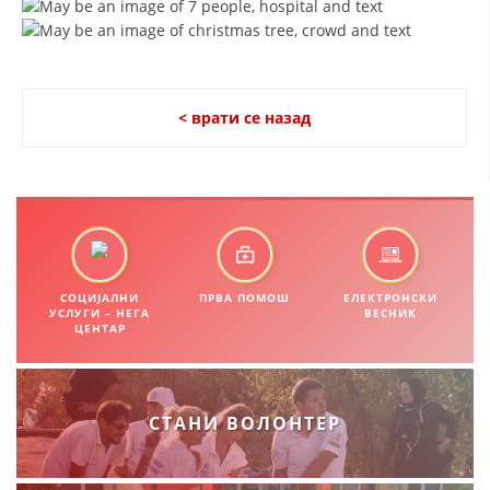
ПРИРАЧНИЦИ
СТРАТЕГИИ
< врати се назад
ЕДУКАТИВНО ИНФОРМАТИВНИ МАТЕРИЈАЛИ
БРОШУРИ
ПОСТЕРИ
ПРЕЗЕНТАЦИИ
СОЦИЈАЛНИ
ПРВА ПОМОШ
ЕЛЕКТРОНСКИ
УСЛУГИ – НЕГА
ВЕСНИК
ЦЕНТАР
СТАНИ ВОЛОНТЕР