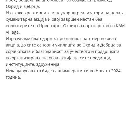
Охрид и Дебрца.
ДИСЕМИНАЦИЈА
И секако креативните и неуморни реализатори на целата
хуманитарна акција и овој завршен настан беа
MЕЃУНАРОДНО ХУМАНИТАРНО ПРАВО
волонтерите на Црвен крст Охрид во партнерство со KAM
ПРОМОЦИЈА НА ХУМАНИ ВРЕДНОСТИ
Village.
Изразуваме благодарност до нашиот партнер во оваа
УПОТРЕБА И ЗАШТИТА НА АМБЛЕМОТ
акција, до сите основни училишта во Охрид и Дебрца за
соработката и благодарност за учеството и поддршката
СОЦИЈАЛНО ХУМАНИТАРНА ДЕЈНОСТ
во организирање на оваа акција на сите поединци,
КАКО ДА ДОНИРАТЕ
институциите, здруженија.
Нека дарувањето биде ваш императив и во Новата 2024
ПОДГОТВЕНОСТ И ДЕЈСТВО ПРИ КАТАСТРОФИ
година.
ТИМОВИ НА ООЦК ОХРИД
ПРОЕКТИ – ПОДГОТВЕНОСТ И ДЕЈСТВУВАЊЕ ПРИ КАТАСТРОФИ
ОДНОСИ СО ЈАВНОСТ
ИСТРАЖУВАЊЕ НА ЈАВНО МИСЛЕЊЕ
МЕЃУНАРОДНА СОРАБОТКА