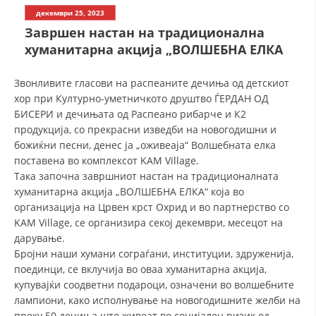
СТРУКТУРА НА ОРГАНИЗАЦИЈАТА
декември 25, 2023
Завршен настан на традиционална
КОНТАКТ ИНФОРМАЦИИ
хуманитарна акција „ВОЛШЕБНА ЕЛКА
ЧЛЕНСТВО ВО ПРОФЕСИОНАЛНИ ТЕЛА
Звонливите гласови на распеаните дечиња од детскиот
хор при Културно-уметничкото друштво ЃЕРДАН ОД
БИСЕРИ и дечињата од Распеано рибарче и К2
ЗАКОН ЗА ЦКРМ
продукција, со прекрасни изведби на новогодишни и
божиќни песни, денес ја „оживеаја“ Волшебната елка
СТАТУТ НА ЦКРМ
поставена во комплексот KAM Village.
Така започна завршниот настан на традиционалната
хуманитарна акција „ВОЛШЕБНА ЕЛКА“ која во
организација на Црвен крст Охрид и во партнерство со
KAM Village, се организира секој декември, месецот на
ОРГАНИЗАЦИЈА И РАЗВОЈ
дарување.
Бројни наши хумани сограѓани, институции, здруженија,
РАКОВОДЕН ОДБОР
поединци, се вклучија во оваа хуманитарна акција,
купувајќи соодветни подароци, означени во волшебните
СОБРАНИЕ
лампиони, како исполнување на новогодишните желби на
СТРУКТУРА И ОРГАНИЗАЦИОНА ПОСТАВЕНОСТ
преку 50 дечиња што живеат во социјален ризик од