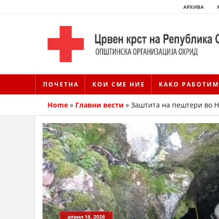
АРХИВА
ПОЧЕТНА
КОИ СМЕ НИЕ
КАКО РАБОТИМ
Home
»
Главни вести
»
Заштита на пештери во Н
април 16, 2026