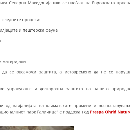
ика Северна Македонија или се наоѓаат на Европската црвен
ДИСЕМИНАЦИЈА
т следните процеси:
MЕЃУНАРОДНО ХУМАНИТАРНО ПРАВО
илјаците и пештерска фауна
ПРОМОЦИЈА НА ХУМАНИ ВРЕДНОСТИ
а
УПОТРЕБА И ЗАШТИТА НА АМБЛЕМОТ
СОЦИЈАЛНО ХУМАНИТАРНА ДЕЈНОСТ
и материјали
КАКО ДА ДОНИРАТЕ
 да се овозможи заштита, а истовремено да не се наруш
ПОДГОТВЕНОСТ И ДЕЈСТВО ПРИ КАТАСТРОФИ
ТИМОВИ НА ООЦК ОХРИД
иво управување и долгорочна заштита на нашето природн
ПРОЕКТИ – ПОДГОТВЕНОСТ И ДЕЈСТВУВАЊЕ ПРИ КАТАСТРОФИ
ми од влијанијата на климатските промени и воспоставувањ
ОДНОСИ СО ЈАВНОСТ
Националниот парк Галичица“ е поддржан од
Prespa Ohrid Natur
ИСТРАЖУВАЊЕ НА ЈАВНО МИСЛЕЊЕ
МЕЃУНАРОДНА СОРАБОТКА