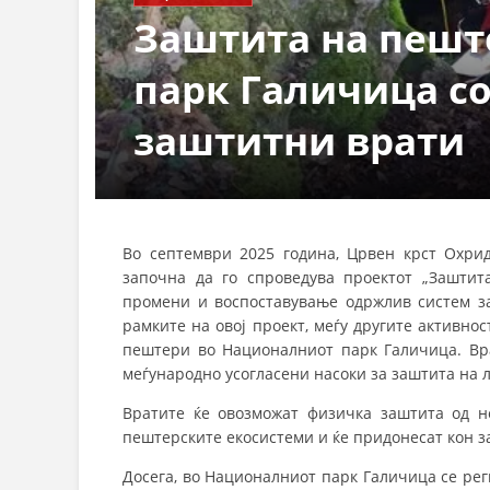
Заштита на пешт
парк Галичица с
заштитни врати
Во септември 2025 година, Црвен крст Охрид
започна да го спроведува проектот „Заштит
промени и воспоставување одржлив систем за
рамките на овој проект, меѓу другите активнос
пештери во Националниот парк Галичица. Вра
меѓународно усогласени насоки за заштита на 
Вратите ќе овозможат физичка заштита од н
пештерските екосистеми и ќе придонесат кон з
Досега, во Националниот парк Галичица се рег