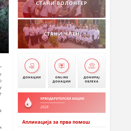
СТАНИ ВОЛОНТЕР
СТАНИ ЧЛЕН
“
е
ДОНАЦИИ
ONLINE
ДОНИРАЈ
о
ДОНАЦИИ
ОБЛЕКА
у
е
КРВОДАРИТЕЛСКИ АКЦИИ
2026
а
Апликација за прва помош
и