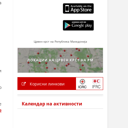
а
Црвен крст на Република Македонија
ЛОКАЦИИ НА ЦРВЕН КРСТ НА РМ
и
Корисни линкови
о
Календар на активности
е
e