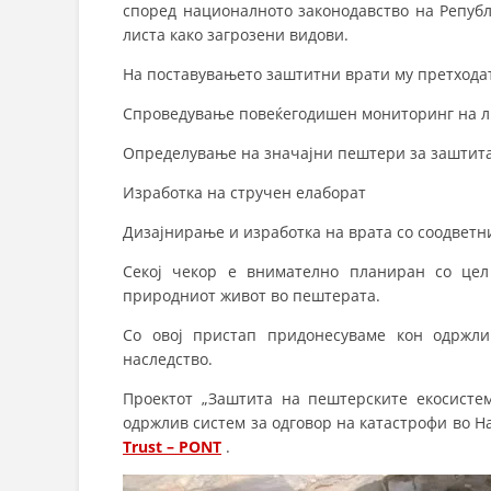
според националното законодавство на Републ
листа како загрозени видови.
На поставувањето заштитни врати му претхода
Спроведување повеќегодишен мониторинг на л
Определување на значајни пештери за заштит
Изработка на стручен елаборат
Дизајнирање и изработка на врата со соодветн
Секој чекор е внимателно планиран со цел
природниот живот во пештерата.
Со овој пристап придонесуваме кон одржл
наследство.
Проектот „Заштита на пештерските екосисте
одржлив систем за одговор на катастрофи во 
Trust – PONT
.