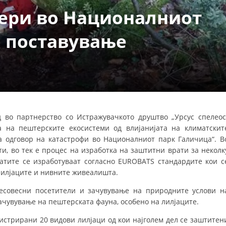
СТРУКТУРА НА ОРГАНИЗАЦИЈАТА
ери во Националниот
КОНТАКТ ИНФОРМАЦИИ
о поставување
ЧЛЕНСТВО ВО ПРОФЕСИОНАЛНИ ТЕЛА
ЗАКОН ЗА ЦКРМ
СТАТУТ НА ЦКРМ
 во партнерство со Истражувачкото друштво „Урсус спелеос
а на пештерските екосистеми од влијанијата на климатскит
 одговор на катастрофи во Националниот парк Галичица“. В
ти, во тек е процес на изработка на заштитни врати за неколк
тите се изработуваат согласно EUROBATS стандардите кои с
ОРГАНИЗАЦИЈА И РАЗВОЈ
лилјаците и нивните живеалишта.
РАКОВОДЕН ОДБОР
есовесни посетители и зачувување на природните услови н
ачувување на пештерската фауна, особено на лилјаците.
СОБРАНИЕ
истрирани 20 видови лилјаци од кои најголем дел се заштитен
СТРУКТУРА И ОРГАНИЗАЦИОНА ПОСТАВЕНОСТ