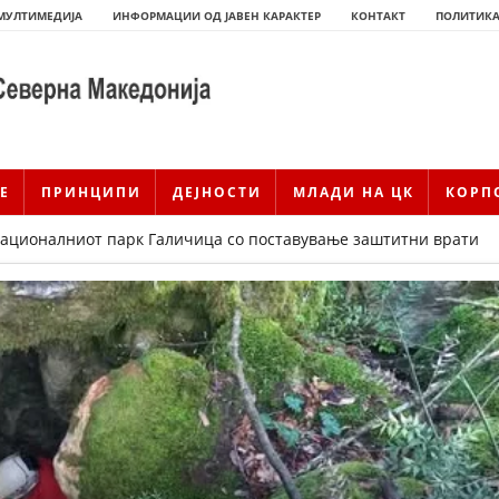
МУЛТИМЕДИЈА
ИНФОРМАЦИИ ОД ЈАВЕН КАРАКТЕР
КОНТАКТ
ПОЛИТИКА
Е
ПРИНЦИПИ
ДЕЈНОСТИ
МЛАДИ НА ЦК
КОРП
ационалниот парк Галичица со поставување заштитни врати
ИСТОРИЈАТ НА ЦКРМ
ИСТОРИЈАТ НА ДВИЖЕЊЕТО