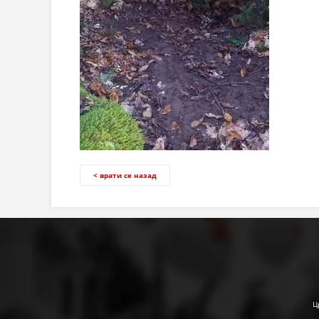
< врати се назад
Ц