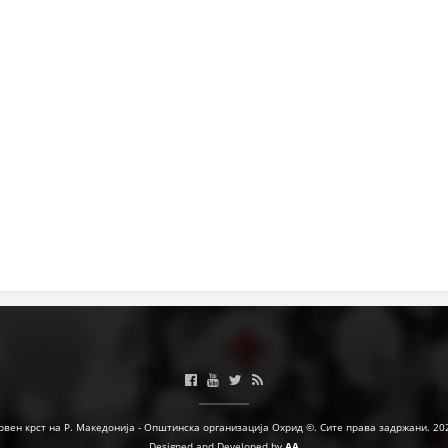
рвен крст на Р. Македонија - Општинска организација Охрид ©. Сите права задржани. 20
Designed and Developed by
AA