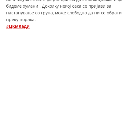
бидеме хумани . Доколку некој сака се пријави за
ДИСЕМИНАЦИЈА
настапување со група, може слободно да ни се обрати
преку порака.
MЕЃУНАРОДНО ХУМАНИТАРНО ПРАВО
#ЦКмлади
ПРОМОЦИЈА НА ХУМАНИ ВРЕДНОСТИ
УПОТРЕБА И ЗАШТИТА НА АМБЛЕМОТ
СОЦИЈАЛНО ХУМАНИТАРНА ДЕЈНОСТ
КАКО ДА ДОНИРАТЕ
ПОДГОТВЕНОСТ И ДЕЈСТВО ПРИ КАТАСТРОФИ
ТИМОВИ НА ООЦК ОХРИД
ПРОЕКТИ – ПОДГОТВЕНОСТ И ДЕЈСТВУВАЊЕ ПРИ КАТАСТРОФИ
ОДНОСИ СО ЈАВНОСТ
ИСТРАЖУВАЊЕ НА ЈАВНО МИСЛЕЊЕ
МЕЃУНАРОДНА СОРАБОТКА