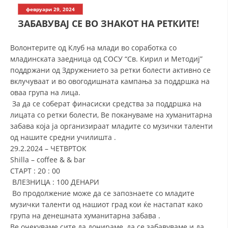
СТРУКТУРА НА ОРГАНИЗАЦИЈАТА
февруари 29, 2024
ЗАБАВУВАЈ СЕ ВО ЗНАКОТ НА РЕТКИТЕ!
КОНТАКТ ИНФОРМАЦИИ
ЧЛЕНСТВО ВО ПРОФЕСИОНАЛНИ ТЕЛА
Волонтерите од Клуб на млади во соработка со
младинската заедница од СОСУ “Св. Кирил и Методиј”
поддржани од Здружението за ретки болести активно се
вклучуваат и во овогодишната кампања за поддршка на
ЗАКОН ЗА ЦКРМ
оваа група на лица.
За да се соберат финасиски средства за поддршка на
СТАТУТ НА ЦКРМ
лицата со ретки болести, Ве покануваме на хуманитарна
забава која ја организираат младите со музички таленти
од нашите средни училишта .
29.2.2024 – ЧЕТВРТОК
Shilla – coffee & & bar
ОРГАНИЗАЦИЈА И РАЗВОЈ
СТАРТ : 20 : 00
ВЛЕЗНИЦА : 100 ДЕНАРИ
РАКОВОДЕН ОДБОР
Во продолжение може да се запознаете со младите
музички таленти од нашиот град кои ќе настапат како
СОБРАНИЕ
група на денешната хуманитарна забава .
СТРУКТУРА И ОРГАНИЗАЦИОНА ПОСТАВЕНОСТ
Ве очекуваме сите да донираме, да се забавуваме и да