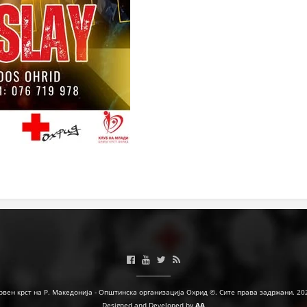
ПРИРАЧНИЦИ
СТРАТЕГИИ
ЕДУКАТИВНО ИНФОРМАТИВНИ МАТЕРИЈАЛИ
БРОШУРИ
ПОСТЕРИ
ПРЕЗЕНТАЦИИ
рвен крст на Р. Македонија - Општинска организација Охрид ©. Сите права задржани. 20
Designed and Developed by
AA