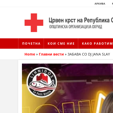
АРХИВА
ПОЧЕТНА
КОИ СМЕ НИЕ
КАКО РАБОТИМ
Home
»
Главни вести
»
ЗАБАВА СО DJ JANA SLAY