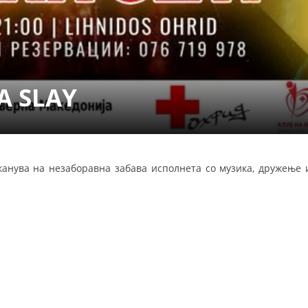
ДИСЕМИНАЦИЈА
MЕЃУНАРОДНО ХУМАНИТАРНО ПРАВО
ПРОМОЦИЈА НА ХУМАНИ ВРЕДНОСТИ
A SLAY
УПОТРЕБА И ЗАШТИТА НА АМБЛЕМОТ
СОЦИЈАЛНО ХУМАНИТАРНА ДЕЈНОСТ
КАКО ДА ДОНИРАТЕ
анува на незаборавна забава исполнета со музика, дружење 
ПОДГОТВЕНОСТ И ДЕЈСТВО ПРИ КАТАСТРОФИ
ТИМОВИ НА ООЦК ОХРИД
ПРОЕКТИ – ПОДГОТВЕНОСТ И ДЕЈСТВУВАЊЕ ПРИ КАТАСТРОФИ
ОДНОСИ СО ЈАВНОСТ
ИСТРАЖУВАЊЕ НА ЈАВНО МИСЛЕЊЕ
МЕЃУНАРОДНА СОРАБОТКА