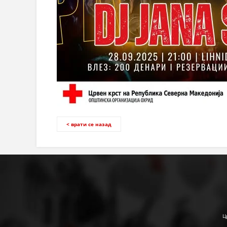
< врати се назад
Ц