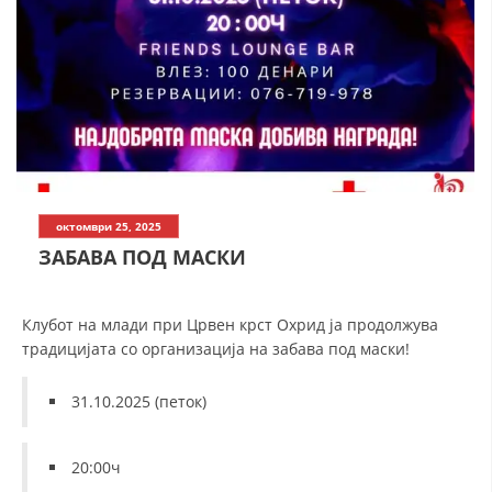
СТРУКТУРА НА ОРГАНИЗАЦИЈАТА
КОНТАКТ ИНФОРМАЦИИ
ЧЛЕНСТВО ВО ПРОФЕСИОНАЛНИ ТЕЛА
ЗАКОН ЗА ЦКРМ
СТАТУТ НА ЦКРМ
октомври 25, 2025
ЗАБАВА ПОД МАСКИ
К
лубот на млади при Црвен крст Охрид ја продолжува
традицијата со организација на забава под маски!
ОРГАНИЗАЦИЈА И РАЗВОЈ
31.10.2025 (петок)
РАКОВОДЕН ОДБОР
СОБРАНИЕ
20:00ч
СТРУКТУРА И ОРГАНИЗАЦИОНА ПОСТАВЕНОСТ