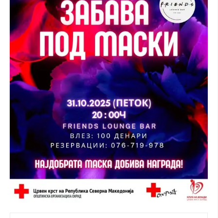
ЗНАЧЕЊЕ НА СЛУЖБАТА ЗА БАРАЊЕ
ФОРМУЛАРИ ЗА БАРАЊА
ЗДРАВСТВЕНО ПРЕВЕНТИВНА ДЕЈНОСТ
ПРВА ПОМОШ
КРВОДАРИТЕЛСТВО
ИНФОРМАЦИИ ЗА БОЛЕСТИ
МЕНАЏМЕНТ НА ВОЛОНТЕРИ
ЗА НАС
ДЕЈСТВУВАЊЕ