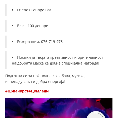
ДИСЕМИНАЦИЈА
Friends Lounge Bar
MЕЃУНАРОДНО ХУМАНИТАРНО ПРАВО
Влез: 100 денари
ПРОМОЦИЈА НА ХУМАНИ ВРЕДНОСТИ
УПОТРЕБА И ЗАШТИТА НА АМБЛЕМОТ
Резервации: 076-719-978
СОЦИЈАЛНО ХУМАНИТАРНА ДЕЈНОСТ
Покажи ја твојата креативност и оригиналност –
КАКО ДА ДОНИРАТЕ
најдобрата маска ќе добие специјална награда!
ПОДГОТВЕНОСТ И ДЕЈСТВО ПРИ КАТАСТРОФИ
Подготви се за ноќ полна со забава, музика,
ТИМОВИ НА ООЦК ОХРИД
изненадувања и добра енергија!
ПРОЕКТИ – ПОДГОТВЕНОСТ И ДЕЈСТВУВАЊЕ ПРИ КАТАСТРОФИ
#ЦрвенКрст
#ЦКмлади
ОДНОСИ СО ЈАВНОСТ
ИСТРАЖУВАЊЕ НА ЈАВНО МИСЛЕЊЕ
МЕЃУНАРОДНА СОРАБОТКА