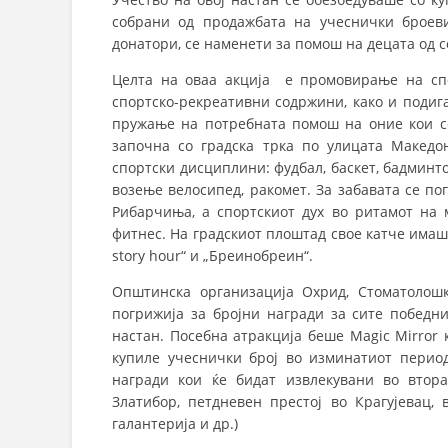
собрани од продажбата на учеснички броев
донатори, се наменети за помош на децата од 
Целта на оваа акција е промовирање на спо
спортско-рекреативни содржини, како и подига
пружање на потребната помош на оние кои се
започна со градска трка по улицата Македо
спортски дисциплини: фудбал, баскет, бадминто
возење велосипед, ракомет. За забавата се по
Рибарчиња, а спортскиот дух во ритамот на 
фитнес. На градскиот плоштад свое катче имаш
story hour“ и „Бреинобреин“.
Општинска организација Охрид, Стоматолошк
погрижија за бројни награди за сите победни
настан. Посебна атракција беше Magic Mirror
купиле учеснички број во изминатиот период
награди кои ќе бидат извлекувани во втор
Златибор, петдневен престој во Крагујевац, 
галантерија и др.)