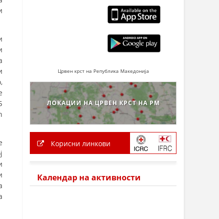
и
и
и
а
и
Црвен крст на Република Македонија
,
е
Б
ЛОКАЦИИ НА ЦРВЕН КРСТ НА РМ
n
е
Корисни линкови
ј
и
и
Календар на активности
а
а