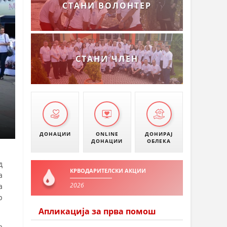
СТАНИ ВОЛОНТЕР
СТАНИ ЧЛЕН
ДОНАЦИИ
ONLINE
ДОНИРАЈ
ДОНАЦИИ
ОБЛЕКА
д
КРВОДАРИТЕЛСКИ АКЦИИ
а
2026
а
р
Апликација за прва помош
а