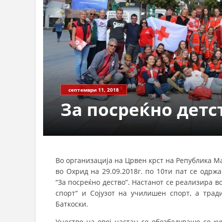
септември 11, 2018
За посреќно детс
Во организација на Црвен крст на Република 
во Охрид на 29.09.2018г. по 10ти пат се одр
“За посреќно дество”. Настанот се реализира в
спорт“ и Сојузот на училишен спорт, а тра
Баткоски.
Учество на овој настан се обезбедуваше со к