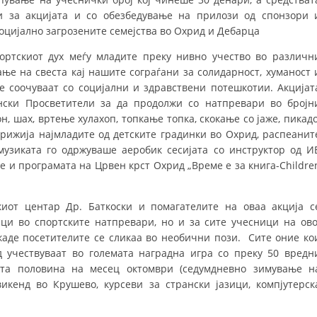
и за акцијата и со обезбедување на прилози од спонзори 
ДИСЕМИНАЦИЈА
социјално загрозените семејства во Охрид и Дебарца
MЕЃУНАРОДНО ХУМАНИТАРНО ПРАВО
ртскиот дух меѓу младите преку нивно учество во различн
ње на свеста кај нашите сограѓани за солидарност, хуманост 
ПРОМОЦИЈА НА ХУМАНИ ВРЕДНОСТИ
 соочуваат со социјални и здравствени потешкотии. Акцијат
УПОТРЕБА И ЗАШТИТА НА АМБЛЕМОТ
нски Просветители за да продолжи со натпревари во бројн
н, шах, вртење хулахоп, топкање топка, скокање со јаже, пикадо
СОЦИЈАЛНО ХУМАНИТАРНА ДЕЈНОСТ
грижија најмладите од детските градинки во Охрид, распеанит
музиката го одржуваше аеробик сесијата со инструктор од И
КАКО ДА ДОНИРАТЕ
е и програмата на Црвен крст Охрид „Време е за книга-Childre
ПОДГОТВЕНОСТ И ДЕЈСТВО ПРИ КАТАСТРОФИ
иот центар Др. Баткоски и помагателите на оваа акција с
ТИМОВИ НА ООЦК ОХРИД
ци во спортските натпревари, но и за сите учесници на ово
ПРОЕКТИ – ПОДГОТВЕНОСТ И ДЕЈСТВУВАЊЕ ПРИ КАТАСТРОФИ
 каде посетителите се сликаа во необични пози. Сите оние ко
 учествуваат во големата наградна игра со преку 50 вредн
ОДНОСИ СО ЈАВНОСТ
ата половина на месец октомври (седумдневно зимување н
викенд во Крушево, курсеви за странски јазици, компјутерск
ИСТРАЖУВАЊЕ НА ЈАВНО МИСЛЕЊЕ
МЕЃУНАРОДНА СОРАБОТКА