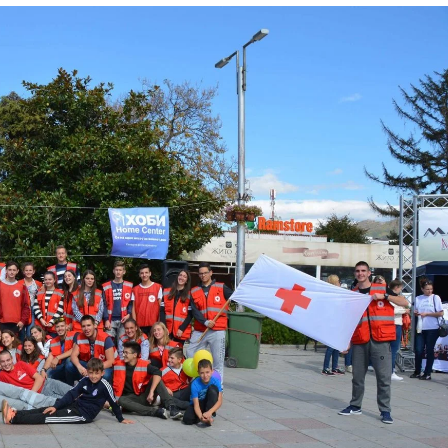
ЗНАЧЕЊЕ НА СЛУЖБАТА ЗА БАРАЊЕ
ФОРМУЛАРИ ЗА БАРАЊА
ЗДРАВСТВЕНО ПРЕВЕНТИВНА ДЕЈНОСТ
ПРВА ПОМОШ
КРВОДАРИТЕЛСТВО
ИНФОРМАЦИИ ЗА БОЛЕСТИ
МЕНАЏМЕНТ НА ВОЛОНТЕРИ
ЗА НАС
ДЕЈСТВУВАЊЕ