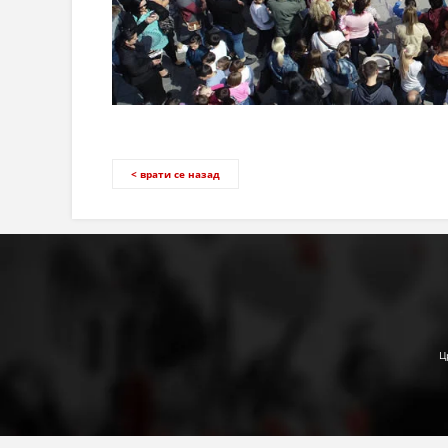
< врати се назад
Ц