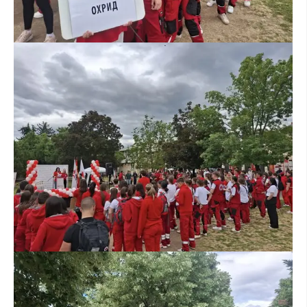
ЗНАЧЕЊЕ НА СЛУЖБАТА ЗА БАРАЊЕ
ФОРМУЛАРИ ЗА БАРАЊА
ЗДРАВСТВЕНО ПРЕВЕНТИВНА ДЕЈНОСТ
ПРВА ПОМОШ
КРВОДАРИТЕЛСТВО
ИНФОРМАЦИИ ЗА БОЛЕСТИ
МЕНАЏМЕНТ НА ВОЛОНТЕРИ
ЗА НАС
ДЕЈСТВУВАЊЕ