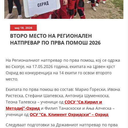
СТРУКТУРА НА ОРГАНИЗАЦИЈАТА
КОНТАКТ ИНФОРМАЦИИ
ЧЛЕНСТВО ВО ПРОФЕСИОНАЛНИ ТЕЛА
мај 18, 2026
ВТОРО МЕСТО НА РЕГИОНАЛЕН
НАТПРЕВАР ПО ПРВА ПОМОШ 2026
ЗАКОН ЗА ЦКРМ
СТАТУТ НА ЦКРМ
На Регионалниот натпревар по прва помош, кој се одржа
во Скопје, на 17.05.2026 година, екипата на Црвен крст
Охрид во конкуренција на 14 екипи го освои второто
место.
Екипата по прва помош во состав: Марио Ѓорески, Ивона
ОРГАНИЗАЦИЈА И РАЗВОЈ
Ристеска, Стефани Шапевска, Антонија Шуменкоска,
Теона Талевска – ученици од
СОСУ “Св.Кирил и
РАКОВОДЕН ОДБОР
Методиј”-Охрид
и Филип Танаскоски и Ања Алческа –
ученици од
ОСУ “Св. Климент Охридски” – Охрид
СОБРАНИЕ
Следуваат подготовки за Државниот натпревар по прва
СТРУКТУРА И ОРГАНИЗАЦИОНА ПОСТАВЕНОСТ