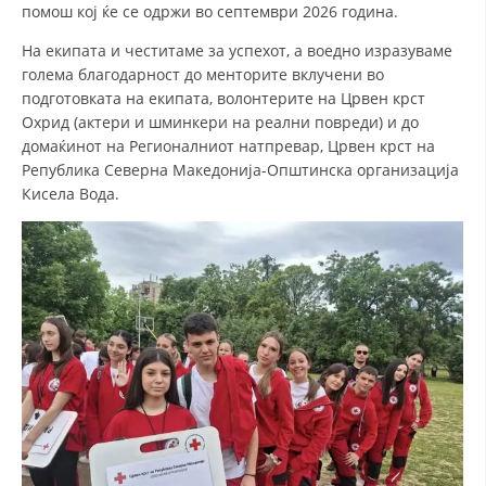
помош кој ќе се одржи во септември 2026 година.
ДИСЕМИНАЦИЈА
На екипата и честитаме за успехот, а воедно изразуваме
MЕЃУНАРОДНО ХУМАНИТАРНО ПРАВО
голема благодарност до менторите вклучени во
подготовката на екипата, волонтерите на Црвен крст
ПРОМОЦИЈА НА ХУМАНИ ВРЕДНОСТИ
Охрид (актери и шминкери на реални повреди) и до
домаќинот на Регионалниот натпревар, Црвен крст на
УПОТРЕБА И ЗАШТИТА НА АМБЛЕМОТ
Република Северна Македонија-Општинска организација
СОЦИЈАЛНО ХУМАНИТАРНА ДЕЈНОСТ
Кисела Вода.
КАКО ДА ДОНИРАТЕ
ПОДГОТВЕНОСТ И ДЕЈСТВО ПРИ КАТАСТРОФИ
ТИМОВИ НА ООЦК ОХРИД
ПРОЕКТИ – ПОДГОТВЕНОСТ И ДЕЈСТВУВАЊЕ ПРИ КАТАСТРОФИ
ОДНОСИ СО ЈАВНОСТ
ИСТРАЖУВАЊЕ НА ЈАВНО МИСЛЕЊЕ
МЕЃУНАРОДНА СОРАБОТКА