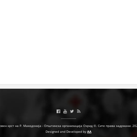
ЗНАЧЕЊЕ НА СЛУЖБАТА ЗА БАРАЊЕ
ФОРМУЛАРИ ЗА БАРАЊА
ЗДРАВСТВЕНО ПРЕВЕНТИВНА ДЕЈНОСТ
ПРВА ПОМОШ
КРВОДАРИТЕЛСТВО
ИНФОРМАЦИИ ЗА БОЛЕСТИ
МЕНАЏМЕНТ НА ВОЛОНТЕРИ
ЗА НАС
ДЕЈСТВУВАЊЕ
рвен крст на Р. Македонија - Општинска организација Охрид ©. Сите права задржани. 20
Designed and Developed by
AA