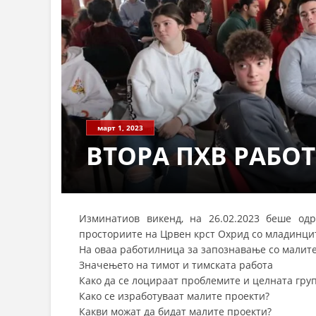
март 1, 2023
ВТОРА ПХВ РАБО
Изминатиов викенд, на 26.02.2023 беше од
просториите на Црвен крст Охрид со младинци
На оваа работилница за запознавање со малите
Значењето на тимот и тимската работа
Како да се лоцираат проблемите и целната гру
Како се изработуваат малите проекти?
Какви можат да бидат малите проекти?