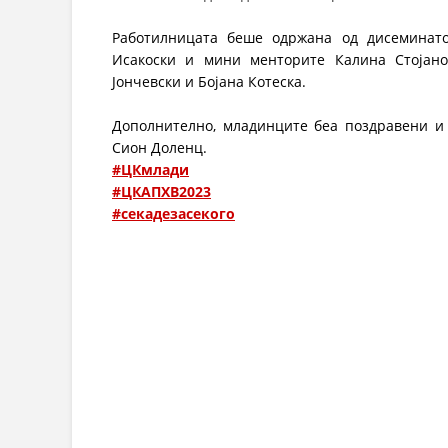
Работилницата беше одржана од дисеминато
Исакоски и мини менторите Калина Стојанос
Јончевски и Бојана Котеска
.
Дополнително, младинците беа поздравени и 
Сион Доленц
.
#ЦКмлади
#ЦКАПХВ2023
#секадезасекого