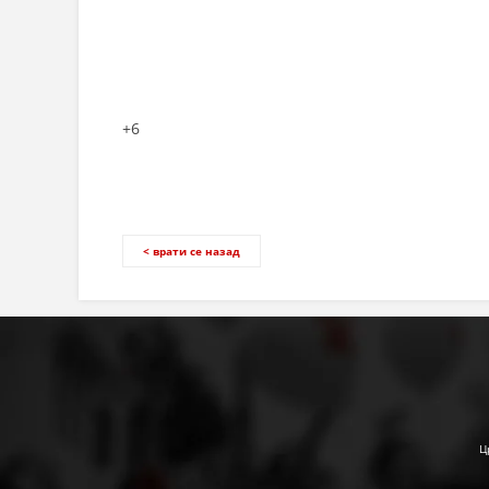
+6
< врати се назад
Ц