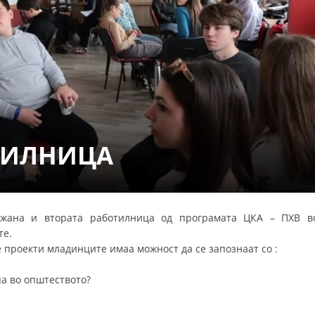
СТРУКТУРА НА ОРГАНИЗАЦИЈАТА
КОНТАКТ ИНФОРМАЦИИ
ЧЛЕНСТВО ВО ПРОФЕСИОНАЛНИ ТЕЛА
ЗАКОН ЗА ЦКРМ
СТАТУТ НА ЦКРМ
ТИЛНИЦА
ржана и втората работилница од програмата ЦКА – ПХВ в
ОРГАНИЗАЦИЈА И РАЗВОЈ
те.
 проекти младинците имаа можност да се запознаат со :
РАКОВОДЕН ОДБОР
па во општеството?
СОБРАНИЕ
СТРУКТУРА И ОРГАНИЗАЦИОНА ПОСТАВЕНОСТ