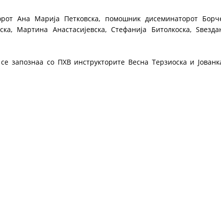
ДИСЕМИНАЦИЈА
рот Ана Марија Петковска, помошник дисеминаторот Борч
ка, Мартина Анастасијевска, Стефанија Битолкоска, Ѕвезда
MЕЃУНАРОДНО ХУМАНИТАРНО ПРАВО
ПРОМОЦИЈА НА ХУМАНИ ВРЕДНОСТИ
се запознаа со ПХВ инструкторите Весна Терзиоска и Јованк
УПОТРЕБА И ЗАШТИТА НА АМБЛЕМОТ
СОЦИЈАЛНО ХУМАНИТАРНА ДЕЈНОСТ
КАКО ДА ДОНИРАТЕ
ПОДГОТВЕНОСТ И ДЕЈСТВО ПРИ КАТАСТРОФИ
ТИМОВИ НА ООЦК ОХРИД
ПРОЕКТИ – ПОДГОТВЕНОСТ И ДЕЈСТВУВАЊЕ ПРИ КАТАСТРОФИ
ОДНОСИ СО ЈАВНОСТ
ИСТРАЖУВАЊЕ НА ЈАВНО МИСЛЕЊЕ
МЕЃУНАРОДНА СОРАБОТКА