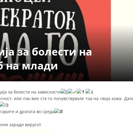
СТРУКТУРА НА ОРГАНИЗАЦИЈАТА
КОНТАКТ ИНФОРМАЦИИ
ЧЛЕНСТВО ВО ПРОФЕСИОНАЛНИ ТЕЛА
ја за болести на
ЗАКОН ЗА ЦКРМ
СТАТУТ НА ЦКРМ
б на млади
ија за болести на зависности
ОРГАНИЗАЦИЈА И РАЗВОЈ
сност, или пак вие сте го почувствувале тоа на своја кожа. Дал
РАКОВОДЕН ОДБОР
игарите и дрогата во среда
СОБРАНИЕ
чени заради вирусот
СТРУКТУРА И ОРГАНИЗАЦИОНА ПОСТАВЕНОСТ