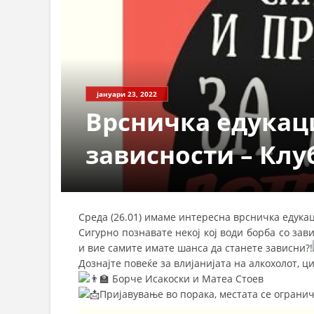
јануари 23, 2022
Врсничка едукаци
зависности – Клу
Среда (26.01) имаме интересна врсничка едукац
Сигурно познавате некој кој води борба со зави
и вие самите имате шанса да станете зависни?!
Дознајте повеќе за влијанијата на алкохолот, ц
Борче Исакоски и Матеа Стоев
Пријавување во порака, местата се ограни