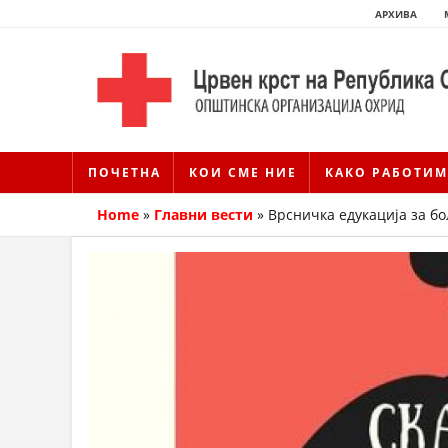
АРХИВА
ПОЧЕТНА
КОИ СМЕ НИЕ
КАКО РАБОТИМ
Home
»
Главни вести
»
Врсничка едукација за бо