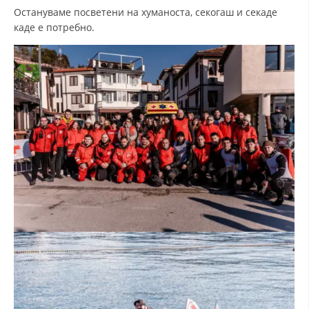
Остануваме посветени на хуманоста, секогаш и секаде
ДИСЕМИНАЦИЈА
каде е потребно.
MЕЃУНАРОДНО ХУМАНИТАРНО ПРАВО
ПРОМОЦИЈА НА ХУМАНИ ВРЕДНОСТИ
УПОТРЕБА И ЗАШТИТА НА АМБЛЕМОТ
СОЦИЈАЛНО ХУМАНИТАРНА ДЕЈНОСТ
КАКО ДА ДОНИРАТЕ
ПОДГОТВЕНОСТ И ДЕЈСТВО ПРИ КАТАСТРОФИ
ТИМОВИ НА ООЦК ОХРИД
ПРОЕКТИ – ПОДГОТВЕНОСТ И ДЕЈСТВУВАЊЕ ПРИ КАТАСТРОФИ
ОДНОСИ СО ЈАВНОСТ
ИСТРАЖУВАЊЕ НА ЈАВНО МИСЛЕЊЕ
МЕЃУНАРОДНА СОРАБОТКА