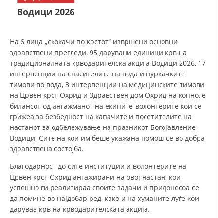
СТРУКТУРА НА ОРГАНИЗАЦИЈАТА
Водици 2026
КОНТАКТ ИНФОРМАЦИИ
ЧЛЕНСТВО ВО ПРОФЕСИОНАЛНИ ТЕЛА
На 6 лица „скокачи по крстот“ извршени основни
здравствени прегледи, 95 дарувани единици крв на
традиционалната крводарителска акција Водици 2026, 17
интервенции на спасителите на вода и нуркачките
ЗАКОН ЗА ЦКРМ
тимови во вода, 3 интервенции на медицинските тимови
на Црвен крст Охрид и Здравствен дом Охрид на копно, е
СТАТУТ НА ЦКРМ
билансот од ангажманот на екипите-волонтерите кои се
грижеа за безбедност на капачите и посетителите на
настанот за одбележување на празникот Богојавление-
Водици. Сите на кои им беше укажана помош се во добра
здравствена состојба.
ОРГАНИЗАЦИЈА И РАЗВОЈ
Благодарност до сите институции и волонтерите на
Црвен крст Охрид ангажирани на овој настан, кои
РАКОВОДЕН ОДБОР
успешно ги реализираа своите задачи и придонесоа се
СОБРАНИЕ
да помине во најдобар ред, како и на хуманите луѓе кои
даруваа крв на крводарителската акција.
СТРУКТУРА И ОРГАНИЗАЦИОНА ПОСТАВЕНОСТ