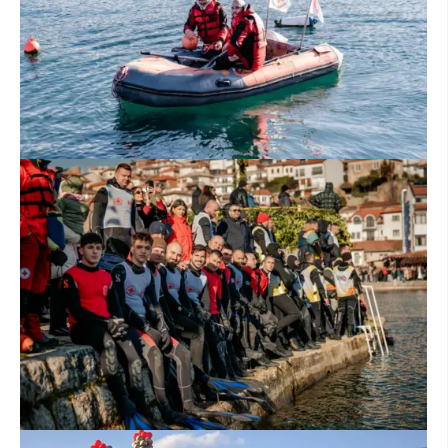
ЗНАЧЕЊЕ НА СЛУЖБАТА ЗА БАРАЊЕ
ФОРМУЛАРИ ЗА БАРАЊА
ЗДРАВСТВЕНО ПРЕВЕНТИВНА ДЕЈНОСТ
ПРВА ПОМОШ
КРВОДАРИТЕЛСТВО
ИНФОРМАЦИИ ЗА БОЛЕСТИ
МЕНАЏМЕНТ НА ВОЛОНТЕРИ
ЗА НАС
ДЕЈСТВУВАЊЕ