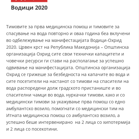
СТРУКТУРА НА ОРГАНИЗАЦИЈАТА
Водици 2020
КОНТАКТ ИНФОРМАЦИИ
ЧЛЕНСТВО ВО ПРОФЕСИОНАЛНИ ТЕЛА
Тимовите за прва медицинска помош и тимовите за
спасување на вода повторно и оваа година беа вклучени
во одбележување на манифестацијата Водици-Охрид
2020. Црвен крст на Република Македонија – Општинска
ЗАКОН ЗА ЦКРМ
организација Охрид сите свои технички капацитети и
човечки ресурси ги стави на располагање за успешно
СТАТУТ НА ЦКРМ
одвивање на манифестацијата. Општинска организација
Охрид се грижеше за безбедноста на капачите во вода и
сите посетители на настанот со тимови на спасители на
вода распоредени долж градското пристаниште и во
спасителни чамци во вода, нуркачки тимови, како и со
медицински тимови за укажување прва помош со едно
ОРГАНИЗАЦИЈА И РАЗВОЈ
амбулантско возило, помогнати со медицински тим на
РАКОВОДЕН ОДБОР
Итната медицинска помош со амбулантско возило, а
успешно беше интервенирано на 2 лица со хипотермија
СОБРАНИЕ
и 2 лица со посекотини.
СТРУКТУРА И ОРГАНИЗАЦИОНА ПОСТАВЕНОСТ