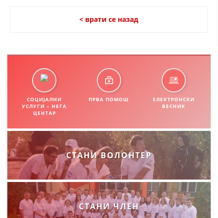
ДИСЕМИНАЦИЈА
< врати се назад
MЕЃУНАРОДНО ХУМАНИТАРНО ПРАВО
ПРОМОЦИЈА НА ХУМАНИ ВРЕДНОСТИ
УПОТРЕБА И ЗАШТИТА НА АМБЛЕМОТ
СОЦИЈАЛНО ХУМАНИТАРНА ДЕЈНОСТ
СОЦИЈАЛНИ
ПРВА ПОМОШ
ЕЛЕКТРОНСКИ
КАКО ДА ДОНИРАТЕ
УСЛУГИ – НЕГА
ВЕСНИК
ЦЕНТАР
ПОДГОТВЕНОСТ И ДЕЈСТВО ПРИ КАТАСТРОФИ
ТИМОВИ НА ООЦК ОХРИД
СТАНИ ВОЛОНТЕР
ПРОЕКТИ – ПОДГОТВЕНОСТ И ДЕЈСТВУВАЊЕ ПРИ КАТАСТРОФИ
ОДНОСИ СО ЈАВНОСТ
ИСТРАЖУВАЊЕ НА ЈАВНО МИСЛЕЊЕ
СТАНИ ЧЛЕН
МЕЃУНАРОДНА СОРАБОТКА