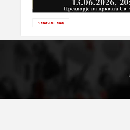
< врати се назад
Ц