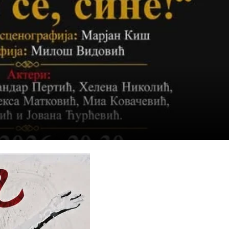
ДИСЕМИНАЦИЈА
MЕЃУНАРОДНО ХУМАНИТАРНО ПРАВО
ПРОМОЦИЈА НА ХУМАНИ ВРЕДНОСТИ
УПОТРЕБА И ЗАШТИТА НА АМБЛЕМОТ
СОЦИЈАЛНО ХУМАНИТАРНА ДЕЈНОСТ
КАКО ДА ДОНИРАТЕ
ПОДГОТВЕНОСТ И ДЕЈСТВО ПРИ КАТАСТРОФИ
ТИМОВИ НА ООЦК ОХРИД
ПРОЕКТИ – ПОДГОТВЕНОСТ И ДЕЈСТВУВАЊЕ ПРИ КАТАСТРОФИ
ОДНОСИ СО ЈАВНОСТ
ИСТРАЖУВАЊЕ НА ЈАВНО МИСЛЕЊЕ
МЕЃУНАРОДНА СОРАБОТКА