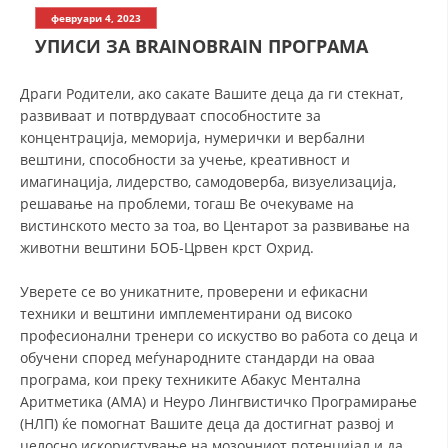
СТРУКТУРА НА ОРГАНИЗАЦИЈАТА
февруари 4, 2023
УПИСИ ЗА BRAINOBRAIN ПРОГРАМА
КОНТАКТ ИНФОРМАЦИИ
ЧЛЕНСТВО ВО ПРОФЕСИОНАЛНИ ТЕЛА
Драги Родители, ако сакате Вашите деца да ги стекнат,
развиваат и потврдуваат способностите за
концентрација, меморија, нумерички и вербални
вештини, способности за учење, креативност и
ЗАКОН ЗА ЦКРМ
имагинација, лидерство, самодоверба, визуелизација,
решавање на проблеми, тогаш Ве очекуваме на
СТАТУТ НА ЦКРМ
вистинското место за тоа, во Центарот за развивање на
животни вештини БОБ-Црвен крст Охрид.
Уверете се во уникатните, проверени и ефикасни
техники и вештини имплементирани од високо
ОРГАНИЗАЦИЈА И РАЗВОЈ
професионални тренери со искуство во работа со деца и
обучени според меѓународните стандарди на оваа
РАКОВОДЕН ОДБОР
програма, кои преку техниките Абакус Ментална
Аритметика (АМА) и Неуро Лингвистичко Програмирање
СОБРАНИЕ
(НЛП) ќе помогнат Вашите деца да достигнат развој и
СТРУКТУРА И ОРГАНИЗАЦИОНА ПОСТАВЕНОСТ
целосно искористување на мозочниот потенцијал и да