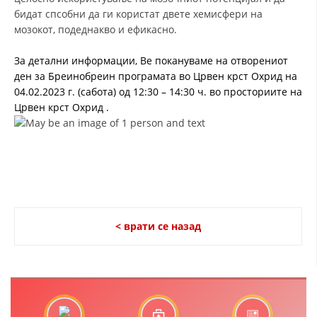
бидат спсобни да ги користат двете хемисфери на
ДИСЕМИНАЦИЈА
мозокот, подеднакво и ефикасно.
MЕЃУНАРОДНО ХУМАНИТАРНО ПРАВО
З
а детални информации, Ве покануваме на отворениот
ПРОМОЦИЈА НА ХУМАНИ ВРЕДНОСТИ
ден за Бреинобреин програмата во Црвен крст Охрид на
04.02.2023 г. (сабота) од 12:30 – 14:30 ч. во просториите на
УПОТРЕБА И ЗАШТИТА НА АМБЛЕМОТ
Црвен крст Охрид
.
СОЦИЈАЛНО ХУМАНИТАРНА ДЕЈНОСТ
КАКО ДА ДОНИРАТЕ
ПОДГОТВЕНОСТ И ДЕЈСТВО ПРИ КАТАСТРОФИ
ТИМОВИ НА ООЦК ОХРИД
< врати се назад
ПРОЕКТИ – ПОДГОТВЕНОСТ И ДЕЈСТВУВАЊЕ ПРИ КАТАСТРОФИ
ОДНОСИ СО ЈАВНОСТ
ИСТРАЖУВАЊЕ НА ЈАВНО МИСЛЕЊЕ
МЕЃУНАРОДНА СОРАБОТКА