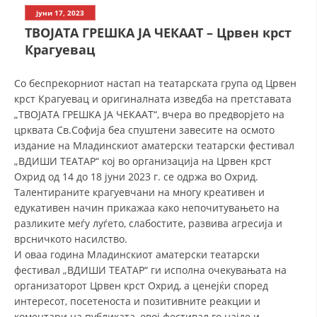
СТРУКТУРА НА ОРГАНИЗАЦИЈАТА
јуни 17, 2023
ТВОЈАТА ГРЕШКА ЈА ЧЕКААТ – Црвен крст
КОНТАКТ ИНФОРМАЦИИ
Крагуевац
ЧЛЕНСТВО ВО ПРОФЕСИОНАЛНИ ТЕЛА
Со беспрекорниот настап на театарската група од Црвен
крст Крагуевац и оригиналната изведба на претставата
„ТВОЈАТА ГРЕШКА ЈА ЧЕКААТ“, вчера во предворјето на
ЗАКОН ЗА ЦКРМ
црквата Св.Софија беа спуштени завесите на осмото
издание на Младинскиот аматерски театарски фестивал
СТАТУТ НА ЦКРМ
„ВДИШИ ТЕАТАР“ кој во организација на Црвен крст
Охрид од 14 до 18 јуни 2023 г. се одржа во Охрид.
Талентираните крагуевчани на многу креативен и
едукативен начин прикажаа како непочитувањето на
разликите меѓу луѓето, слабостите, развива агресија и
ОРГАНИЗАЦИЈА И РАЗВОЈ
врсничкото насилство.
И оваа година Младинскиот аматерски театарски
РАКОВОДЕН ОДБОР
фестивал „ВДИШИ ТЕАТАР“ ги исполна очекувањата на
организаторот Црвен крст Охрид, а ценејќи според
СОБРАНИЕ
интересот, посетеноста и позитивните реакции и
СТРУКТУРА И ОРГАНИЗАЦИОНА ПОСТАВЕНОСТ
коментари на публиката, овој фестивал го најде и