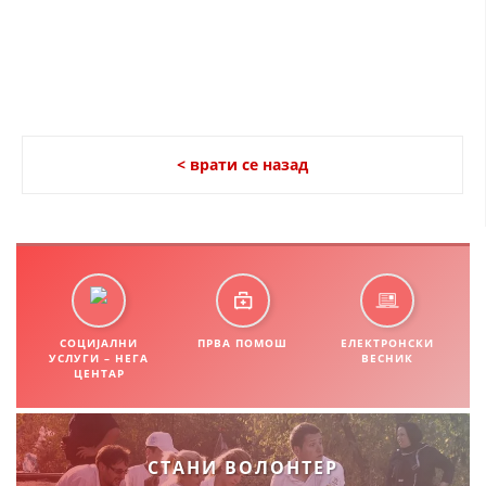
ПРИРАЧНИЦИ
СТРАТЕГИИ
ЕДУКАТИВНО ИНФОРМАТИВНИ МАТЕРИЈАЛИ
< врати се назад
БРОШУРИ
ПОСТЕРИ
ПРЕЗЕНТАЦИИ
СОЦИЈАЛНИ
ПРВА ПОМОШ
ЕЛЕКТРОНСКИ
УСЛУГИ – НЕГА
ВЕСНИК
ЦЕНТАР
СТАНИ ВОЛОНТЕР