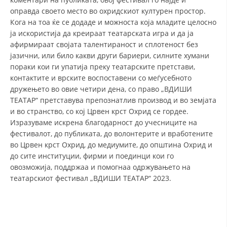
оправда своето место во охридскиот културен простор.
ДИСЕМИНАЦИЈА
Кога на тоа ќе се додаде и можноста која младите целосно
ја искористија да креираат театарската игра и да ја
MЕЃУНАРОДНО ХУМАНИТАРНО ПРАВО
афирмираат својата талентираност и сплотеност без
ПРОМОЦИЈА НА ХУМАНИ ВРЕДНОСТИ
јазични, или било какви други бариери, силните хумани
пораки кои ги упатија преку театарските претстави,
УПОТРЕБА И ЗАШТИТА НА АМБЛЕМОТ
контактите и врските воспоставени со меѓусебното
дружењето во овие четири дена, со право „ВДИШИ
СОЦИЈАЛНО ХУМАНИТАРНА ДЕЈНОСТ
ТЕАТАР“ претставува препознатлив производ и во земјата
КАКО ДА ДОНИРАТЕ
и во странство, со кој Црвен крст Охрид се гордее.
Изразуваме искрена благодарност до учесниците на
ПОДГОТВЕНОСТ И ДЕЈСТВО ПРИ КАТАСТРОФИ
фестивалот, до публиката, до волонтерите и вработените
во Црвен крст Охрид, до медиумите, до општина Охрид и
ТИМОВИ НА ООЦК ОХРИД
до сите институции, фирми и поединци кои го
овозможија, поддржаа и помогнаа одржувањето на
ПРОЕКТИ – ПОДГОТВЕНОСТ И ДЕЈСТВУВАЊЕ ПРИ КАТАСТРОФИ
театарскиот фестивал „ВДИШИ ТЕАТАР“ 2023.
ОДНОСИ СО ЈАВНОСТ
ИСТРАЖУВАЊЕ НА ЈАВНО МИСЛЕЊЕ
МЕЃУНАРОДНА СОРАБОТКА