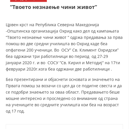
СТРУКТУРА НА ОРГАНИЗАЦИЈАТА
“Твоето незнаење чини живот”
КОНТАКТ ИНФОРМАЦИИ
ЧЛЕНСТВО ВО ПРОФЕСИОНАЛНИ ТЕЛА
Црвен крст на Република Северна Македонија
-Општинска организација Охрид како дел од кампањата
“Твоето незнаење чини живот “ одржа предавања за прва
помош во две средни училишта во Охрид каде беа
ЗАКОН ЗА ЦКРМ
опфатени 200 ученици. Во ОСУ” Св. Климент Охридски”
беа одржани три работилници во период од 27-29
СТАТУТ НА ЦКРМ
јануари 2020 г. и во СОСУ “Св. Кирил и Методиј“ на 17ти
февруари 2020г.кога беа одржани две работилници .
Беа презентирани и објаснети основата и значењето на
Првата помош за возачи со цел да се подигне свеста и да
се подобри знаењето за оваа област. Предавањето беше
ОРГАНИЗАЦИЈА И РАЗВОЈ
мошне интересно и проследено со внимание од страна
на учениците во средните училишта кои беа на возраст
РАКОВОДЕН ОДБОР
од 17 год.
СОБРАНИЕ
СТРУКТУРА И ОРГАНИЗАЦИОНА ПОСТАВЕНОСТ