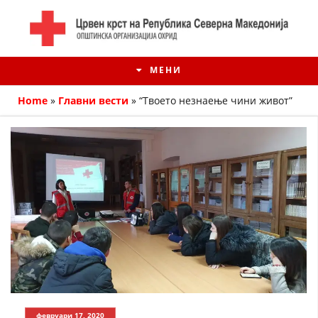
МЕНИ
Home
»
Главни вести
»
“Твоето незнаење чини живот”
ИСТОРИЈАТ НА ЦКРМ
ИСТОРИЈАТ НА ДВИЖЕЊЕТО
февруари 17, 2020