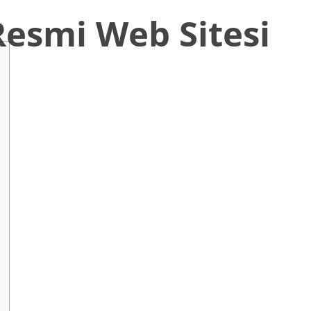
СТРУКТУРА НА ОРГАНИЗАЦИЈАТА
Resmi Web Sitesi
КОНТАКТ ИНФОРМАЦИИ
ЧЛЕНСТВО ВО ПРОФЕСИОНАЛНИ ТЕЛА
ЗАКОН ЗА ЦКРМ
СТАТУТ НА ЦКРМ
ОРГАНИЗАЦИЈА И РАЗВОЈ
РАКОВОДЕН ОДБОР
СОБРАНИЕ
СТРУКТУРА И ОРГАНИЗАЦИОНА ПОСТАВЕНОСТ