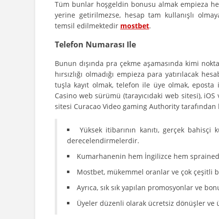
Tüm bunlar hoşgeldin bonusu almak empieza hesab
yerine getirilmezse, hesap tam kullanışlı olma
temsil edilmektedir
mostbet
.
Telefon Numarası Ile
Bunun dışında pra çekme aşamasında kimi noktala
hırsızlığı olmadığı empieza para yatırılacak hesa
tuşla kayıt olmak, telefon ile üye olmak, eposta
Casino web sürümü (tarayıcıdaki web sitesi), iOS 
sitesi Curacao Video gaming Authority tarafından 
Yüksek itibarının kanıtı, gerçek bahisçi k
derecelendirmelerdir.
Kumarhanenin hem İngilizce hem sprained a
Mostbet, mükemmel oranlar ve çok çeşitli ba
Ayrıca, sık sık yapılan promosyonlar ve bonus
Üyeler düzenli olarak ücretsiz dönüşler ve ü