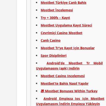
Mostbet Türkiye Canlı Bahis
Mostbet İncelemesi
Try + 300fs – Kayıt
Mostbet Uygulama Kayıt Süreci
Çevrimiçi Casino Mostbet
Canlı Casino
Mostbet Tr’ye Kayıt Için Bonuslar
Spor Disiplinleri
Android’de Mostbet Tr Mobil
Uygulamasını (apk) Indirin
Mostbet Casino Incelemesi
Mostbet’te Bahis Nasıl Yapılır
🎁 Mostbet Bonuses Within Turkey
Android Empieza Ios Için Mostbet
Uygulamasını İndirin Empieza Yükleyin