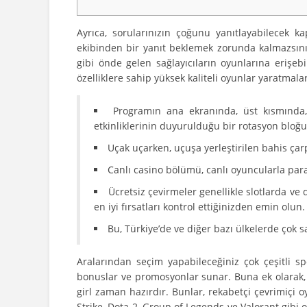
Ayrıca, sorularınızın çoğunu yanıtlayabilecek k
ekibinden bir yanıt beklemek zorunda kalmazsınız
gibi önde gelen sağlayıcıların oyunlarına erişebile
özelliklere sahip yüksek kaliteli oyunlar yaratmaları
Programın ana ekranında, üst kısmında, 
etkinliklerinin duyurulduğu bir rotasyon bloğu
Uçak uçarken, uçuşa yerleştirilen bahis çar
Canlı casino bölümü, canlı oyuncularla par
Ücretsiz çevirmeler genellikle slotlarda v
en iyi fırsatları kontrol ettiğinizden emin olun.
Bu, Türkiye’de ve diğer bazı ülkelerde çok 
Aralarından seçim yapabileceğiniz çok çeşitli s
bonuslar ve promosyonlar sunar. Buna ek olarak, 
girl zaman hazırdır. Bunlar, rekabetçi çevrimiçi 
Strike, Dota 2, Group of Legends ve Valorant gibi