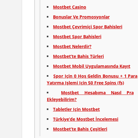
Mostbet Casino
Bonuslar Ve Promosyonlar
Mostbet Çevrimiçi Spor Bahisleri
Mostbet Spor Bahisleri
Mostbet Nelerdir?
Mostbet’te Bahis Türleri
Mostbet Mobil Uygulamasında Kayıt
Spor Için 0 Hoş Geldin Bonusu + 1 Para
Yatırma Işlemi Için 50 Free Spins (fs)
Mostbet Hesabıma Nasıl Pra
Ekleyebilirim?
Tabletler Için Mostbet
Türkiye’de Mostbet İncelemesi
Mostbet’te Bahis Çeşitleri