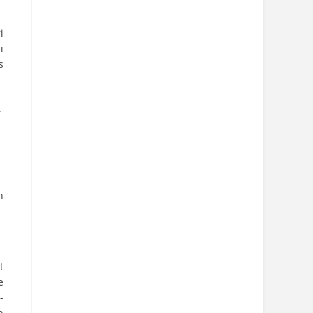
i
ı
s
r
n
t
e
-
n