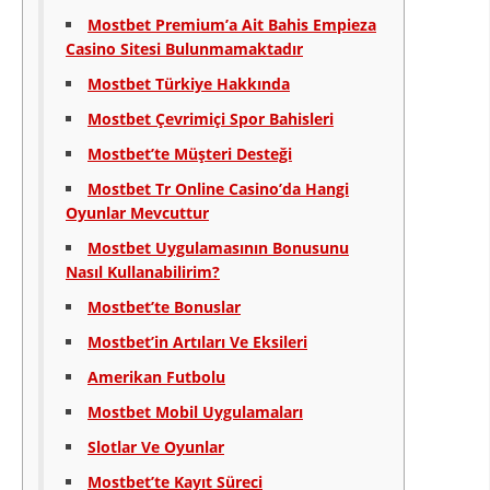
СТРУКТУРА НА ОРГАНИЗАЦИЈАТА
Mostbet Premium’a Ait Bahis Empieza
Casino Sitesi Bulunmamaktadır
КОНТАКТ ИНФОРМАЦИИ
Mostbet Türkiye Hakkında
ЧЛЕНСТВО ВО ПРОФЕСИОНАЛНИ ТЕЛА
Mostbet Çevrimiçi Spor Bahisleri
Mostbet’te Müşteri Desteği
ЗАКОН ЗА ЦКРМ
Mostbet Tr Online Casino’da Hangi
Oyunlar Mevcuttur
СТАТУТ НА ЦКРМ
Mostbet Uygulamasının Bonusunu
Nasıl Kullanabilirim?
Mostbet’te Bonuslar
Mostbet’in Artıları Ve Eksileri
ОРГАНИЗАЦИЈА И РАЗВОЈ
Amerikan Futbolu
РАКОВОДЕН ОДБОР
Mostbet Mobil Uygulamaları
СОБРАНИЕ
Slotlar Ve Oyunlar
СТРУКТУРА И ОРГАНИЗАЦИОНА ПОСТАВЕНОСТ
Mostbet’te Kayıt Süreci