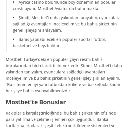
Ayrıca casino bölümünde boy dönemin en popüler
crash oyunu Mostbet Aviator da bulunmakta.
Şimdi, Mostbet’i daha yakından tanıyalım, oyunculara
sağladığı avantajları inceleyelim ve bu bahis şirketinin
genel işleyişini anlayalım.
Bahis yapılabilecek en popüler sporlar futbol, ​​
basketbol ve beyzboldur.
Mostbet, Türkiye’deki en popüler gayri resmi bahis
bürolarından biri olarak bilinmektedir. Şimdi, Mostbet’i daha
yakından tanıyalım, oyunculara sağladığı avantajları
inceleyelim ve bu bahis şirketinin genel işleyişini anlayalım.
“Bu sitenin en iyi yanı futboldan krikete ve basketbola kadar
her şeye bahis oynayabilmenizdir.
Mostbet’te Bonuslar
Rakiplerle karşılaştırıldığında, bu bahis şirketinin ofisinde
para yatırma ve çekme işlemleri çok uygundur. Banka
kartlarına ek olarak, çeşitli elektronik ödeme sistemleri ve