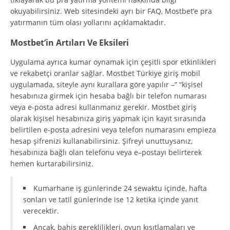
okuyabilirsiniz. Web sitesindeki ayrı bir FAQ, Mostbet’e pra
yatırmanın tüm olası yollarını açıklamaktadır.
Mostbet’in Artıları Ve Eksileri
Uygulama ayrıca kumar oynamak için çeşitli spor etkinlikleri
ve rekabetçi oranlar sağlar. Mostbet Türkiye giriş mobil
uygulamada, siteyle aynı kurallara göre yapılır –” “kişisel
hesabınıza girmek için hesaba bağlı bir telefon numarası
veya e-posta adresi kullanmanız gerekir. Mostbet giriş
olarak kişisel hesabınıza giriş yapmak için kayıt sırasında
belirtilen e-posta adresini veya telefon numarasını empieza
hesap şifrenizi kullanabilirsiniz. Şifreyi unuttuysanız,
hesabınıza bağlı olan telefonu veya e–postayı belirterek
hemen kurtarabilirsiniz.
Kumarhane iş günlerinde 24 sewaktu içinde, hafta
sonları ve tatil günlerinde ise 12 ketika içinde yanıt
verecektir.
Ancak, bahis gereklilikleri, oyun kısıtlamaları ve