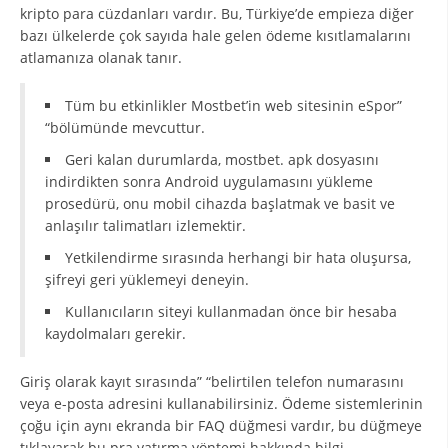
kripto para cüzdanları vardır. Bu, Türkiye’de empieza diğer
bazı ülkelerde çok sayıda hale gelen ödeme kısıtlamalarını
atlamanıza olanak tanır.
Tüm bu etkinlikler Mostbet’in web sitesinin eSpor”
“bölümünde mevcuttur.
Geri kalan durumlarda, mostbet. apk dosyasını
indirdikten sonra Android uygulamasını yükleme
prosedürü, onu mobil cihazda başlatmak ve basit ve
anlaşılır talimatları izlemektir.
Yetkilendirme sırasında herhangi bir hata oluşursa,
şifreyi geri yüklemeyi deneyin.
Kullanıcıların siteyi kullanmadan önce bir hesaba
kaydolmaları gerekir.
Giriş olarak kayıt sırasında” “belirtilen telefon numarasını
veya e-posta adresini kullanabilirsiniz. Ödeme sistemlerinin
çoğu için aynı ekranda bir FAQ düğmesi vardır, bu düğmeye
tıklayarak bu pra yatırma yöntemi hakkında bilgi