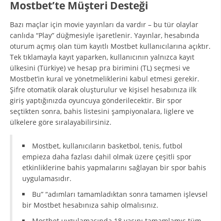
Mostbet’te Müşteri Desteği
Bazı maçlar için movie yayınları da vardır – bu tür olaylar
canlıda “Play” düğmesiyle işaretlenir. Yayınlar, hesabında
oturum açmış olan tüm kayıtlı Mostbet kullanıcılarına açıktır.
Tek tıklamayla kayıt yaparken, kullanıcının yalnızca kayıt
ülkesini (Türkiye) ve hesap pra birimini (TL) seçmesi ve
Mostbet’in kural ve yönetmeliklerini kabul etmesi gerekir.
Şifre otomatik olarak oluşturulur ve kişisel hesabınıza ilk
giriş yaptığınızda oyuncuya gönderilecektir. Bir spor
seçtikten sonra, bahis listesini şampiyonalara, liglere ve
ülkelere göre sıralayabilirsiniz.
Mostbet, kullanıcıların basketbol, tenis, futbol
empieza daha fazlası dahil olmak üzere çeşitli spor
etkinliklerine bahis yapmalarını sağlayan bir spor bahis
uygulamasıdır.
Bu” “adımları tamamladıktan sonra tamamen işlevsel
bir Mostbet hesabınıza sahip olmalısınız.
Mostbet uygulamasında 18 yaşını tamamlamış tüm