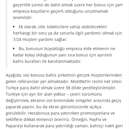
geçerlilik süresi de dahil olmak üzere her bonus için şart
empieza koşulların geçerli olduğunu unutmamak
önemlidir.
Ek olarak, site, tüketicilere sahip olabilecekleri
herhangi bir soru ya da sorunla ilgili yardımcı olmak için
7/24 müşteri yardımı sağlar.
Bu, bonusun büyüklüğü empieza elde etmenin ne
kadar kolay olduğunun yanı sıra bonus için ayrıntılı
bahis kuralları ile kanıtlanmaktadır.
Aşağıda, söz konusu bahis şirketinin gerçek müşterilerinden
gelen referanslar yer almaktadır. MostBet’in resmi net sitesi
Türkçe para dahil olmak üzere 38 dilde yerelleştirilmiştir.
Türkiye için ayrı bir alan yoktur – çeviri sürümünü
değiştirmek, ekranın üst kısmındaki simgeler arasında geçiş
yaparak yapılır, bu da ekran görüntüsünde açıkça
görülebilir. Hesabınıza para yatırırken promosyonlara ve
tekliflere dikkat etmenizi öneririz. Örneğin, PayFix ve
Papara’yı kullanarak para yatırıldığı zaman, bahisçi nakit geri