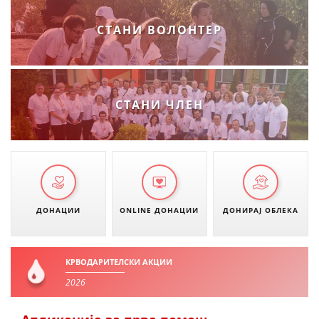
СТАНИ ВОЛОНТЕР
СТАНИ ЧЛЕН
ДОНАЦИИ
ONLINE ДОНАЦИИ
ДОНИРАЈ ОБЛЕКА
КРВОДАРИТЕЛСКИ АКЦИИ
2026