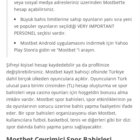
veya sosyal medya adresleriniz üzerinden Mostbet’te
hesap açabilirsiniz.
Büyük bahis limitlerine sahip oyunların yanı sıra yeni
ve popüler oyunların seçildiği VERY IMPORTANT
PERSONEL seçkisi vardır.
Mostbet Android uygulamasını indirmek için Yahoo
Play Store’a gidin ve “Mostbet “i arayın.
Şifreyi kişisel hesap kaydedebilir ya da profilinize
değiştirebilirsiniz. Mostbet kayit bahisçi ofisinde Türkiye
dahil birçok ülkeden oyunculara açıktır. Oyuncuların Türk
ulusal para birimi cinsinden (TL) hesap oluşturma ve spor
bahisleri veya casino oyunları için hoşgeldin bonusu alma
imkânı vardır. Mostbet spor bahisleri, spor etkinliklerinin ya
da oyunlarının sonucu üzerine bahis yapma faaliyetini ifade
eder. Bir spor bahisleri organizasyonu olan Mostbet,
kullanıcılara futbol, basketbol, tenis ve diğerleri gibi bir dizi
spor dalında bahis yapma şansı sağlayacaktır.
Mostbet Çevrimiçi Spor Bahisleri