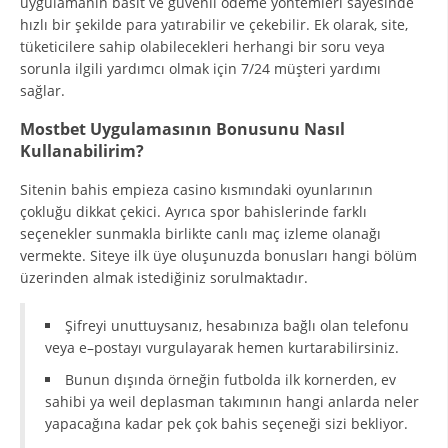
uygulamanın basit ve güvenli ödeme yöntemleri sayesinde
hızlı bir şekilde para yatırabilir ve çekebilir. Ek olarak, site,
tüketicilere sahip olabilecekleri herhangi bir soru veya
sorunla ilgili yardımcı olmak için 7/24 müşteri yardımı
sağlar.
Mostbet Uygulamasının Bonusunu Nasıl
Kullanabilirim?
Sitenin bahis empieza casino kısmındaki oyunlarının
çokluğu dikkat çekici. Ayrıca spor bahislerinde farklı
seçenekler sunmakla birlikte canlı maç izleme olanağı
vermekte. Siteye ilk üye oluşunuzda bonusları hangi bölüm
üzerinden almak istediğiniz sorulmaktadır.
Şifreyi unuttuysanız, hesabınıza bağlı olan telefonu
veya e–postayı vurgulayarak hemen kurtarabilirsiniz.
Bunun dışında örneğin futbolda ilk kornerden, ev
sahibi ya weil deplasman takımının hangi anlarda neler
yapacağına kadar pek çok bahis seçeneği sizi bekliyor.