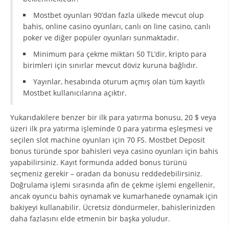
Mostbet oyunları 90’dan fazla ülkede mevcut olup
bahis, online casino oyunları, canlı on line casino, canlı
poker ve diğer popüler oyunları sunmaktadır.
Minimum para çekme miktarı 50 TL’dir, kripto para
birimleri için sınırlar mevcut döviz kuruna bağlıdır.
Yayınlar, hesabında oturum açmış olan tüm kayıtlı
Mostbet kullanıcılarına açıktır.
Yukarıdakilere benzer bir ilk para yatırma bonusu, 20 $ veya
üzeri ilk pra yatırma işleminde 0 para yatırma eşleşmesi ve
seçilen slot machine oyunları için 70 FS. Mostbet Deposit
bonus türünde spor bahisleri veya casino oyunları için bahis
yapabilirsiniz. Kayıt formunda added bonus türünü
seçmeniz gerekir – oradan da bonusu reddedebilirsiniz.
Doğrulama işlemi sırasında afin de çekme işlemi engellenir,
ancak oyuncu bahis oynamak ve kumarhanede oynamak için
bakiyeyi kullanabilir. Ücretsiz döndürmeler, bahislerinizden
daha fazlasını elde etmenin bir başka yoludur.