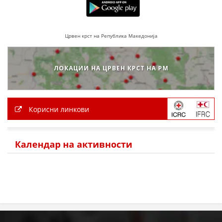
ПРИРАЧНИЦИ
Црвен крст на Република Македонија
СТРАТЕГИИ
ЕДУКАТИВНО ИНФОРМАТИВНИ МАТЕРИЈАЛИ
ЛОКАЦИИ НА ЦРВЕН КРСТ НА РМ
БРОШУРИ
ПОСТЕРИ
Корисни линкови
ПРЕЗЕНТАЦИИ
Календар на активности