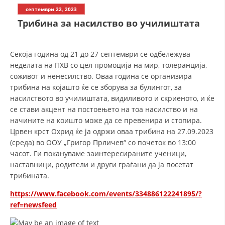
СТРУКТУРА НА ОРГАНИЗАЦИЈАТА
септември 22, 2023
Трибина за насилство во училиштата
КОНТАКТ ИНФОРМАЦИИ
ЧЛЕНСТВО ВО ПРОФЕСИОНАЛНИ ТЕЛА
Секоја година од 21 до 27 септември се одбележува
неделата на ПХВ со цел промоција на мир, толеранција,
соживот и ненесилство. Оваа година се организира
ЗАКОН ЗА ЦКРМ
трибина на којашто ќе се зборува за булингот, за
насилството во училиштата, видиливото и скриеното, и ќе
СТАТУТ НА ЦКРМ
се стави акцент на постоењето на тоа насилство и на
начините на коишто може да се превенира и стопира.
Црвен крст Охрид ќе ја одржи оваа трибина на 27.09.2023
(среда) во ООУ „Григор Прличев“ со почеток во 13:00
часот. Ги покануваме заинтересираните ученици,
наставници, родители и други граѓани да ја посетат
ОРГАНИЗАЦИЈА И РАЗВОЈ
трибината.
РАКОВОДЕН ОДБОР
https://www.facebook.com/events/334886122241895/?
СОБРАНИЕ
ref=newsfeed
СТРУКТУРА И ОРГАНИЗАЦИОНА ПОСТАВЕНОСТ