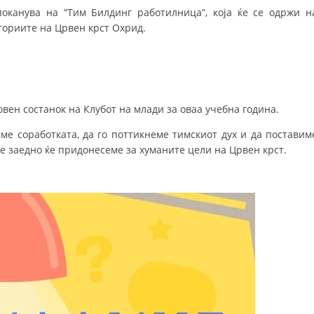
оканува на “Тим Билдинг работилница”, која ќе се одржи н
ДИСЕМИНАЦИЈА
осториите на Црвен крст Охрид.
MЕЃУНАРОДНО ХУМАНИТАРНО ПРАВО
ПРОМОЦИЈА НА ХУМАНИ ВРЕДНОСТИ
УПОТРЕБА И ЗАШТИТА НА АМБЛЕМОТ
вен состанок на Клубот на млади за оваа учебна година.
СОЦИЈАЛНО ХУМАНИТАРНА ДЕЈНОСТ
еме соработката, да го поттикнеме тимскиот дух и да поставим
те заедно ќе придонесеме за хуманите цели на Црвен крст.
КАКО ДА ДОНИРАТЕ
ПОДГОТВЕНОСТ И ДЕЈСТВО ПРИ КАТАСТРОФИ
ТИМОВИ НА ООЦК ОХРИД
ПРОЕКТИ – ПОДГОТВЕНОСТ И ДЕЈСТВУВАЊЕ ПРИ КАТАСТРОФИ
ОДНОСИ СО ЈАВНОСТ
ИСТРАЖУВАЊЕ НА ЈАВНО МИСЛЕЊЕ
МЕЃУНАРОДНА СОРАБОТКА