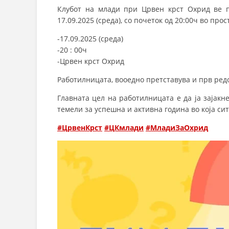
Клубот на млади при Црвен крст Охрид ве п
17.09.2025 (среда), со почеток од 20:00ч во пр
-17.09.2025 (среда)
-20 : 00ч
-Црвен крст Охрид
Работилницата, вооедно претставува и прв редо
Главната цел на работилницата е да ја зајакн
темели за успешна и активна година во која си
#ЦрвенКрст
#ЦКмлади
#МладиЗаОхрид