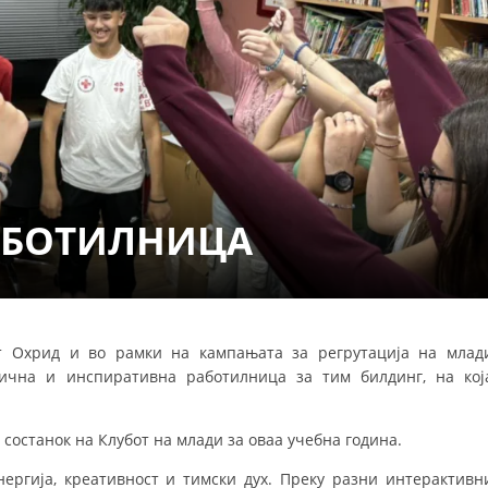
СТРУКТУРА НА ОРГАНИЗАЦИЈАТА
КОНТАКТ ИНФОРМАЦИИ
ЧЛЕНСТВО ВО ПРОФЕСИОНАЛНИ ТЕЛА
ЗАКОН ЗА ЦКРМ
СТАТУТ НА ЦКРМ
АБОТИЛНИЦА
ст Охрид и во рамки на кампањата за регрутација на млад
ОРГАНИЗАЦИЈА И РАЗВОЈ
чна и инспиративна работилница за тим билдинг, на кој
РАКОВОДЕН ОДБОР
состанок на Клубот на млади за оваа учебна година.
СОБРАНИЕ
ергија, креативност и тимски дух. Преку разни интерактивн
СТРУКТУРА И ОРГАНИЗАЦИОНА ПОСТАВЕНОСТ