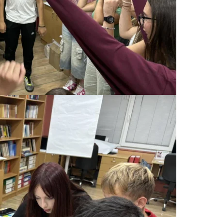
ЗНАЧЕЊЕ НА СЛУЖБАТА ЗА БАРАЊЕ
ФОРМУЛАРИ ЗА БАРАЊА
ЗДРАВСТВЕНО ПРЕВЕНТИВНА ДЕЈНОСТ
ПРВА ПОМОШ
КРВОДАРИТЕЛСТВО
ИНФОРМАЦИИ ЗА БОЛЕСТИ
МЕНАЏМЕНТ НА ВОЛОНТЕРИ
ЗА НАС
ДЕЈСТВУВАЊЕ