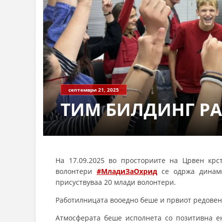
септември 21, 2025
ТИМ БИЛДИНГ Р
На 17.09.2025 во просториите на Црвен кр
волонтери
#МладиЗаОхрид
се одржа динами
присуствуваа 20 млади волонтери.
Работилницата вооедно беше и првиот редовен 
Атмосферата беше исполнета со позитивна ен