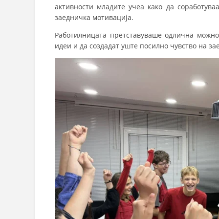
активности младите учеа како да соработуваа
заедничка мотивација.
Работилницата претставуваше одлична можнос
идеи и да создадат уште посилно чувство на за