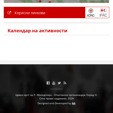
Корисни линкови
Календар на активности
Црвен крст на Р. Македонија - Општинска организација Охрид ©.
Сите права задржани. 2026
Designed and Developed by
AA