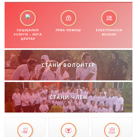
ПРИРАЧНИЦИ
СТРАТЕГИИ
СОЦИЈАЛНИ
ПРВА ПОМОШ
ЕЛЕКТРОНСКИ
УСЛУГИ – НЕГА
ВЕСНИК
ЦЕНТАР
ЕДУКАТИВНО ИНФОРМАТИВНИ МАТЕРИЈАЛИ
БРОШУРИ
СТАНИ ВОЛОНТЕР
ПОСТЕРИ
ПРЕЗЕНТАЦИИ
СТАНИ ЧЛЕН