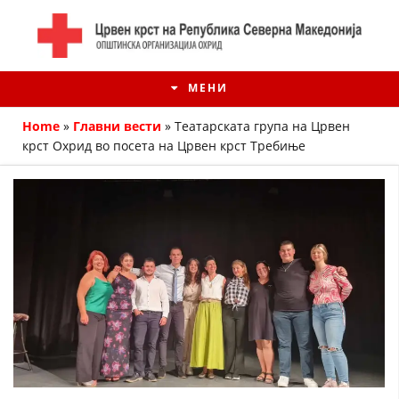
МЕНИ
Home
»
Главни вести
»
Театарската група на Црвен
крст Охрид во посета на Црвен крст Требиње
ИСТОРИЈАТ НА ЦКРМ
ИСТОРИЈАТ НА ДВИЖЕЊЕТО