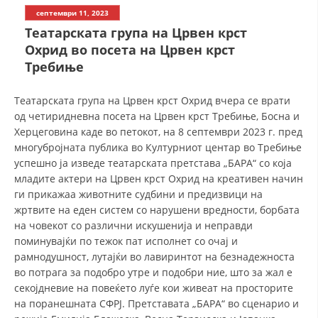
СТРУКТУРА НА ОРГАНИЗАЦИЈАТА
септември 11, 2023
Театарската група на Црвен крст
КОНТАКТ ИНФОРМАЦИИ
Охрид во посета на Црвен крст
ЧЛЕНСТВО ВО ПРОФЕСИОНАЛНИ ТЕЛА
Требиње
Театарската група на Црвен крст Охрид вчера се врати
од четиридневна посета на Црвен крст Требиње, Босна и
ЗАКОН ЗА ЦКРМ
Херцеговина каде во петокот, на 8 септември 2023 г. пред
СТАТУТ НА ЦКРМ
многубројната публика во Културниот центар во Требиње
успешно ја изведе театарската претстава „БАРА“ со која
младите актери на Црвен крст Охрид на креативен начин
ги прикажаа животните судбини и предизвици на
жртвите на еден систем со нарушени вредности, борбата
на човекот со различни искушенија и неправди
ОРГАНИЗАЦИЈА И РАЗВОЈ
поминувајќи по тежок пат исполнет со очај и
рамнодушност, лутајќи во лавиринтот на безнадежноста
РАКОВОДЕН ОДБОР
во потрага за подобро утре и подобри ние, што за жал е
СОБРАНИЕ
секојдневие на повеќето луѓе кои живеат на просторите
на поранешната СФРЈ. Претставата „БАРА“ во сценарио и
СТРУКТУРА И ОРГАНИЗАЦИОНА ПОСТАВЕНОСТ