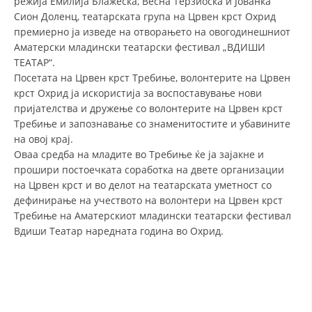
режија Емилија Блажеска, Весна Терзиоска и Јованка
Сион Доленц, театарската група на Црвен крст Охрид
ДИСЕМИНАЦИЈА
премиерно ја изведе на отворањето на овогодинешниот
Аматерски младински театарски фестивал „ВДИШИ
MЕЃУНАРОДНО ХУМАНИТАРНО ПРАВО
ТЕАТАР“.
ПРОМОЦИЈА НА ХУМАНИ ВРЕДНОСТИ
Посетата на Црвен крст Требиње, волонтерите на Црвен
крст Охрид ја искористија за воспоставување нови
УПОТРЕБА И ЗАШТИТА НА АМБЛЕМОТ
пријателства и дружење со волонтерите на Црвен крст
Требиње и запознавање со знаменитостите и убавините
СОЦИЈАЛНО ХУМАНИТАРНА ДЕЈНОСТ
на овој крај.
КАКО ДА ДОНИРАТЕ
Оваа средба на младите во Требиње ќе ја зајакне и
прошири постоечката соработка на двете организации
ПОДГОТВЕНОСТ И ДЕЈСТВО ПРИ КАТАСТРОФИ
на Црвен крст и во делот на театарската уметност со
дефинирање на учеството на волонтери на Црвен крст
ТИМОВИ НА ООЦК ОХРИД
Требиње на Аматерскиот младински театарски фестивал
ПРОЕКТИ – ПОДГОТВЕНОСТ И ДЕЈСТВУВАЊЕ ПРИ КАТАСТРОФИ
Вдиши Театар наредната година во Охрид.
ОДНОСИ СО ЈАВНОСТ
ИСТРАЖУВАЊЕ НА ЈАВНО МИСЛЕЊЕ
МЕЃУНАРОДНА СОРАБОТКА