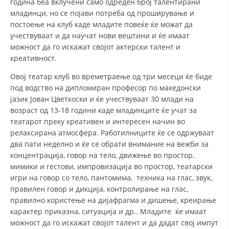
година беа вклучени само одреден број талентирани
младинци, но се појави потреба од проширување и
ДИСЕМИНАЦИЈА
постоење на клуб каде младите повеќе ќе можат да
MЕЃУНАРОДНО ХУМАНИТАРНО ПРАВО
учествуваат и да научат нови вештини и ќе имаат
можност да го искажат својот актерски талент и
ПРОМОЦИЈА НА ХУМАНИ ВРЕДНОСТИ
креативност.
УПОТРЕБА И ЗАШТИТА НА АМБЛЕМОТ
Овој театар клуб во времетраење од три месеци ќе биде
под водство на дипломиран професор по македонски
СОЦИЈАЛНО ХУМАНИТАРНА ДЕЈНОСТ
јазик Јован Цветкоски и ќе учествуваат 30 млади на
возраст од 13-18 години каде младинците ќе учат за
КАКО ДА ДОНИРАТЕ
театарот преку креативен и интересен начин во
ПОДГОТВЕНОСТ И ДЕЈСТВО ПРИ КАТАСТРОФИ
релаксирана атмосфера. Работилниците ќе се одржуваат
два пати неделно и ќе се обрати внимание на вежби за
ТИМОВИ НА ООЦК ОХРИД
концентрација, говор на тело, движење во простор,
мимики и гестови, импровизација во простор, театарски
ПРОЕКТИ – ПОДГОТВЕНОСТ И ДЕЈСТВУВАЊЕ ПРИ КАТАСТРОФИ
игри на говор со тело, пантомима, техника на глас, звук,
ОДНОСИ СО ЈАВНОСТ
правилен говор и дикција, контролирање на глас,
правилно користење на дијафрагма и дишење, креирање
ИСТРАЖУВАЊЕ НА ЈАВНО МИСЛЕЊЕ
карактер приказна, ситуација и др.. Младите ќе имаат
можност да го искажат својот талент и да дадат свој импут
МЕЃУНАРОДНА СОРАБОТКА