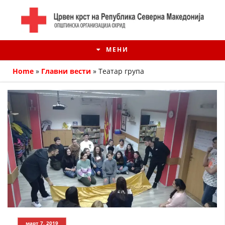
МЕНИ
Home
»
Главни вести
»
Театар група
ИСТОРИЈАТ НА ЦКРМ
ИСТОРИЈАТ НА ДВИЖЕЊЕТО
март 7, 2019