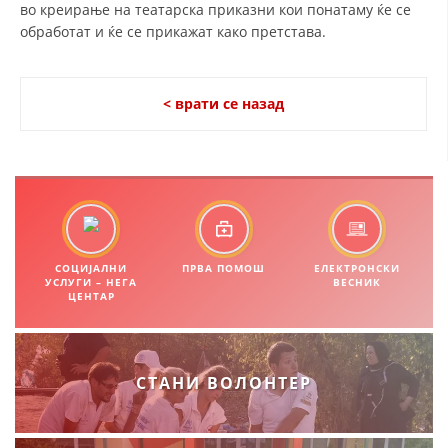
во креирање на театарска приказни кои понатаму ќе се
обработат и ќе се прикажат како претстава.
ЗНАЧЕЊЕ НА СЛУЖБАТА ЗА БАРАЊЕ
ФОРМУЛАРИ ЗА БАРАЊА
< врати се назад
ЗДРАВСТВЕНО ПРЕВЕНТИВНА ДЕЈНОСТ
ПРВА ПОМОШ
КРВОДАРИТЕЛСТВО
ИНФОРМАЦИИ ЗА БОЛЕСТИ
МЕНАЏМЕНТ НА ВОЛОНТЕРИ
СОЦИЈАЛНИ
ПРВА ПОМОШ
ЕЛЕКТРОНСКИ
УСЛУГИ – НЕГА
ВЕСНИК
ЦЕНТАР
ЗА НАС
СТАНИ ВОЛОНТЕР
ДЕЈСТВУВАЊЕ