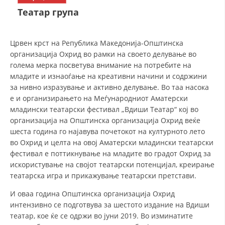
СТРУКТУРА НА ОРГАНИЗАЦИЈАТА
Театар група
КОНТАКТ ИНФОРМАЦИИ
ЧЛЕНСТВО ВО ПРОФЕСИОНАЛНИ ТЕЛА
Црвен крст на Република Македонија-Општинска
организација Охрид во рамки на своето делување во
голема мерка посветува внимание на потребите на
младите и изнаоѓање на креативни начини и содржини
ЗАКОН ЗА ЦКРМ
за нивно изразување и активно делување. Во таа насока
е и организирањето на Меѓународниот Аматерски
СТАТУТ НА ЦКРМ
младински театарски фестивал „Вдиши Театар“ кој во
организација на Општинска организација Охрид веќе
шеста година го најавува почетокот на културното лето
во Охрид и целта на овој Аматерски младински театарски
фестивал е поттикнување на младите во градот Охрид за
искористување на својот театарски потенцијал, креирање
ОРГАНИЗАЦИЈА И РАЗВОЈ
театарска игра и прикажување театарски претстави.
РАКОВОДЕН ОДБОР
И оваа година Општинска организација Охрид
СОБРАНИЕ
интензивно се подготвува за шестото издание на Вдиши
театар, кое ќе се одржи во јуни 2019. Во изминатите
СТРУКТУРА И ОРГАНИЗАЦИОНА ПОСТАВЕНОСТ