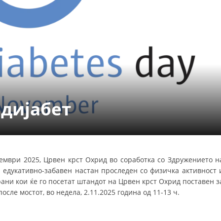
СТРУКТУРА НА ОРГАНИЗАЦИЈАТА
КОНТАКТ ИНФОРМАЦИИ
ЧЛЕНСТВО ВО ПРОФЕСИОНАЛНИ ТЕЛА
ЗАКОН ЗА ЦКРМ
СТАТУТ НА ЦКРМ
 дијабет
оември 2025, Црвен крст Охрид во соработка со Здружението н
ОРГАНИЗАЦИЈА И РАЗВОЈ
а едукативно-забавен настан проследен со физичка активност 
ани кои ќе го посетат штандот на Црвен крст Охрид поставен з
РАКОВОДЕН ОДБОР
сле мостот, во недела, 2.11.2025 година од 11-13 ч.
СОБРАНИЕ
СТРУКТУРА И ОРГАНИЗАЦИОНА ПОСТАВЕНОСТ