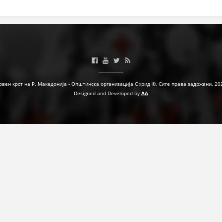
ЗНАЧЕЊЕ НА СЛУЖБАТА ЗА БАРАЊЕ
ФОРМУЛАРИ ЗА БАРАЊА
ЗДРАВСТВЕНО ПРЕВЕНТИВНА ДЕЈНОСТ
ПРВА ПОМОШ
рвен крст на Р. Македонија - Општинска организација Охрид ©. Сите права задржани. 20
КРВОДАРИТЕЛСТВО
Designed and Developed by
AA
ИНФОРМАЦИИ ЗА БОЛЕСТИ
МЕНАЏМЕНТ НА ВОЛОНТЕРИ
ЗА НАС
ДЕЈСТВУВАЊЕ