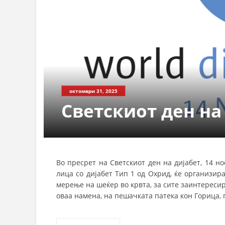
октомври 31, 2025
Светскиот ден на
Во пресрет на Светскиот ден на дијабет, 14 н
лица со дијабет Тип 1 од Охрид, ќе организир
мерење на шеќер во крвта, за сите заинтересир
оваа намена, на пешачката патека кон Горица, по