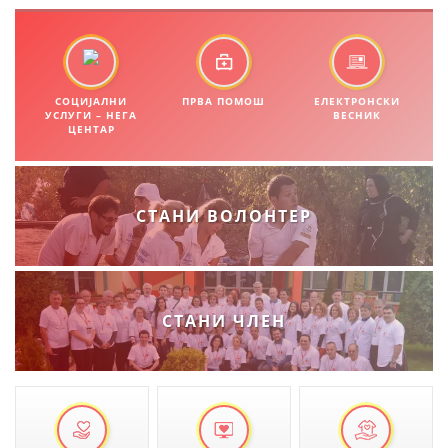
ПРИРАЧНИЦИ
СТРАТЕГИИ
СОЦИЈАЛНИ
ПРВА ПОМОШ
ЕЛЕКТРОНСКИ
УСЛУГИ – НЕГА
ВЕСНИК
ЦЕНТАР
ЕДУКАТИВНО ИНФОРМАТИВНИ МАТЕРИЈАЛИ
БРОШУРИ
ПОСТЕРИ
СТАНИ ВОЛОНТЕР
ПРЕЗЕНТАЦИИ
СТАНИ ЧЛЕН