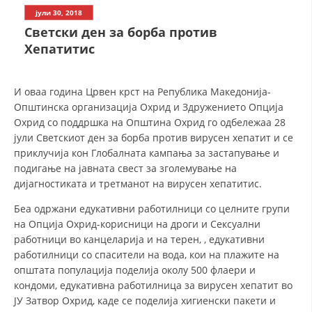
СТРУКТУРА НА ОРГАНИЗАЦИЈАТА
јули 30, 2018
Светски ден за борба против
КОНТАКТ ИНФОРМАЦИИ
Хепатитис
ЧЛЕНСТВО ВО ПРОФЕСИОНАЛНИ ТЕЛА
И оваа година Црвен крст на Република Македонија-
Општинска организација Охрид и Здружението Опција
ЗАКОН ЗА ЦКРМ
Охрид со поддршка на Општина Охрид го одбележаа 28
јули Светскиот ден за борба против вирусен хепатит и се
СТАТУТ НА ЦКРМ
приклучија кон Глобалната кампања за застапување и
подигање на јавната свест за зголемување на
дијагностиката и третманот на вирусен хепатитис.
Беа одржани едукативни работилници со целните групи
на Опција Охрид-корисници на дроги и Сексуални
ОРГАНИЗАЦИЈА И РАЗВОЈ
работници во канцеларија и на терен, , едукативни
работилници со спасители на вода, кои на плажите на
РАКОВОДЕН ОДБОР
општата популација поделија околу 500 флаери и
СОБРАНИЕ
кондоми, едукативна работилница за вирусен хепатит во
ЈУ Затвор Охрид, каде се поделија хигиенски пакети и
СТРУКТУРА И ОРГАНИЗАЦИОНА ПОСТАВЕНОСТ