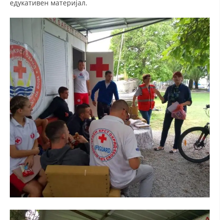
едукативен материјал.
ДИСЕМИНАЦИЈА
MЕЃУНАРОДНО ХУМАНИТАРНО ПРАВО
ПРОМОЦИЈА НА ХУМАНИ ВРЕДНОСТИ
УПОТРЕБА И ЗАШТИТА НА АМБЛЕМОТ
СОЦИЈАЛНО ХУМАНИТАРНА ДЕЈНОСТ
КАКО ДА ДОНИРАТЕ
ПОДГОТВЕНОСТ И ДЕЈСТВО ПРИ КАТАСТРОФИ
ТИМОВИ НА ООЦК ОХРИД
ПРОЕКТИ – ПОДГОТВЕНОСТ И ДЕЈСТВУВАЊЕ ПРИ КАТАСТРОФИ
ОДНОСИ СО ЈАВНОСТ
ИСТРАЖУВАЊЕ НА ЈАВНО МИСЛЕЊЕ
МЕЃУНАРОДНА СОРАБОТКА