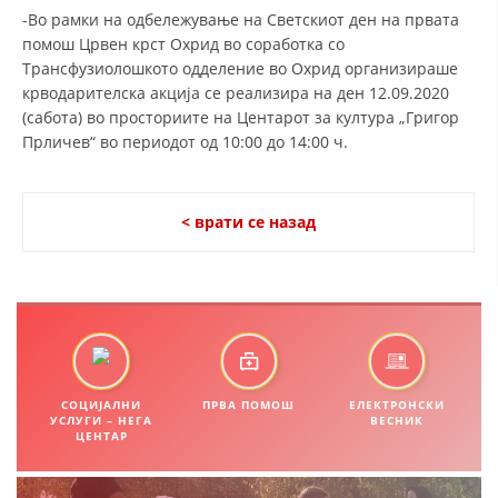
-Во рамки на одбележување на Светскиот ден на првата
ДИСЕМИНАЦИЈА
помош Црвен крст Охрид во соработка со
Трансфузиолошкото одделение во Охрид организираше
MЕЃУНАРОДНО ХУМАНИТАРНО ПРАВО
крводарителска акција се реализира на ден 12.09.2020
ПРОМОЦИЈА НА ХУМАНИ ВРЕДНОСТИ
(сабота) во просториите на Центарот за култура „Григор
Прличев“ во периодот од 10:00 до 14:00 ч.
УПОТРЕБА И ЗАШТИТА НА АМБЛЕМОТ
СОЦИЈАЛНО ХУМАНИТАРНА ДЕЈНОСТ
< врати се назад
КАКО ДА ДОНИРАТЕ
ПОДГОТВЕНОСТ И ДЕЈСТВО ПРИ КАТАСТРОФИ
ТИМОВИ НА ООЦК ОХРИД
ПРОЕКТИ – ПОДГОТВЕНОСТ И ДЕЈСТВУВАЊЕ ПРИ КАТАСТРОФИ
СОЦИЈАЛНИ
ПРВА ПОМОШ
ЕЛЕКТРОНСКИ
ОДНОСИ СО ЈАВНОСТ
УСЛУГИ – НЕГА
ВЕСНИК
ЦЕНТАР
ИСТРАЖУВАЊЕ НА ЈАВНО МИСЛЕЊЕ
МЕЃУНАРОДНА СОРАБОТКА