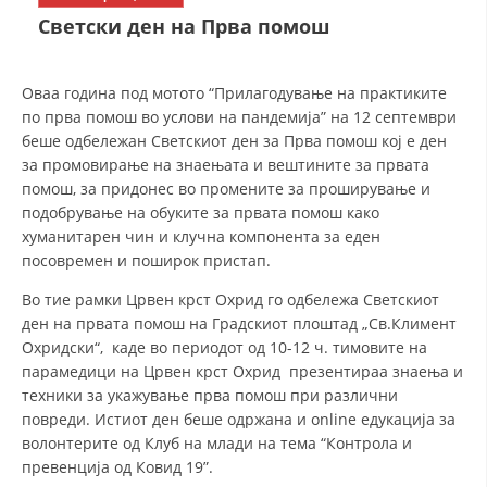
СТРУКТУРА НА ОРГАНИЗАЦИЈАТА
Светски ден на Прва помош
КОНТАКТ ИНФОРМАЦИИ
ЧЛЕНСТВО ВО ПРОФЕСИОНАЛНИ ТЕЛА
Оваа година под мотото “Прилагодување на практиките
по прва помош во услови на пандемија” на 12 септември
беше одбележан Светскиот ден за Прва помош кој е ден
за промовирање на знаењата и вештините за првата
ЗАКОН ЗА ЦКРМ
помош, за придонес во промените за проширување и
подобрување на обуките за првата помош како
СТАТУТ НА ЦКРМ
хуманитарен чин и клучна компонента за еден
посовремен и поширок пристап.
Во тие рамки Црвен крст Охрид го одбележа Светскиот
ден на првата помош на Градскиот плоштад „Св.Климент
Охридски“, каде во периодот од 10-12 ч. тимовите на
ОРГАНИЗАЦИЈА И РАЗВОЈ
парамедици на Црвен крст Охрид презентираа знаења и
техники за укажување прва помош при различни
РАКОВОДЕН ОДБОР
повреди. Истиот ден беше одржана и online едукација за
СОБРАНИЕ
волонтерите од Клуб на млади на тема “Контрола и
превенција од Ковид 19”.
СТРУКТУРА И ОРГАНИЗАЦИОНА ПОСТАВЕНОСТ