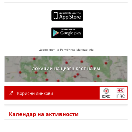
ПРИРАЧНИЦИ
СТРАТЕГИИ
ЕДУКАТИВНО ИНФОРМАТИВНИ МАТЕРИЈАЛИ
Црвен крст на Република Македонија
БРОШУРИ
ПОСТЕРИ
ЛОКАЦИИ НА ЦРВЕН КРСТ НА РМ
ПРЕЗЕНТАЦИИ
Корисни линкови
Календар на активности