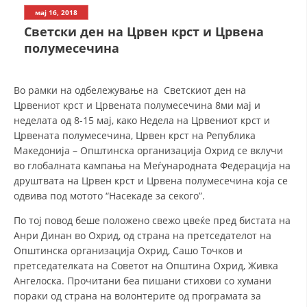
СТРУКТУРА НА ОРГАНИЗАЦИЈАТА
мај 16, 2018
Светски ден на Црвен крст и Црвенa
КОНТАКТ ИНФОРМАЦИИ
полумесечина
ЧЛЕНСТВО ВО ПРОФЕСИОНАЛНИ ТЕЛА
Во рамки на одбележување на Светскиот ден на
Црвениот крст и Црвената полумесечина 8ми мај и
ЗАКОН ЗА ЦКРМ
неделата од 8-15 мај, како Недела на Црвениот крст и
Црвената полумесечина, Црвен крст на Република
СТАТУТ НА ЦКРМ
Македонија – Општинска организација Охрид се вклучи
во глобалната кампања на Меѓународната Федерација на
друштвата на Црвен крст и Црвена полумесечина која се
одвива под мотото “Насекаде за секого”.
По тој повод беше положено свежо цвеќе пред бистата на
ОРГАНИЗАЦИЈА И РАЗВОЈ
Анри Динан во Охрид, од страна на претседателот на
Општинска организација Охрид, Сашо Точков и
РАКОВОДЕН ОДБОР
претседателката на Советот на Општина Охрид, Живка
СОБРАНИЕ
Ангелоска. Прочитани беа пишани стихови со хумaни
пораки од страна на волонтерите од програмата за
СТРУКТУРА И ОРГАНИЗАЦИОНА ПОСТАВЕНОСТ