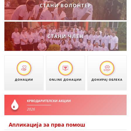
СТАНИ ВОЛОНТЕР
ЗНАЧЕЊЕ НА СЛУЖБАТА ЗА БАРАЊЕ
ФОРМУЛАРИ ЗА БАРАЊА
ЗДРАВСТВЕНО ПРЕВЕНТИВНА ДЕЈНОСТ
СТАНИ ЧЛЕН
ПРВА ПОМОШ
КРВОДАРИТЕЛСТВО
ИНФОРМАЦИИ ЗА БОЛЕСТИ
МЕНАЏМЕНТ НА ВОЛОНТЕРИ
ДОНАЦИИ
ONLINE ДОНАЦИИ
ДОНИРАЈ ОБЛЕКА
ЗА НАС
КРВОДАРИТЕЛСКИ АКЦИИ
2026
ДЕЈСТВУВАЊЕ
Апликација за прва помош