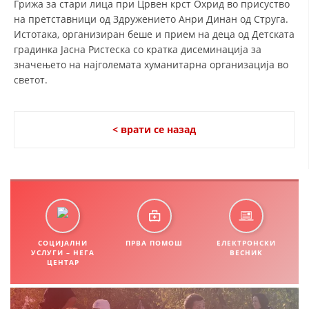
Грижа за стари лица при Црвен крст Охрид во присуство
на претставници од Здружението Анри Динан од Струга.
ДИСЕМИНАЦИЈА
Истотака, организиран беше и прием на деца од Детската
MЕЃУНАРОДНО ХУМАНИТАРНО ПРАВО
градинка Јасна Ристеска со кратка дисеминација за
значењето на најголемата хуманитарна организација во
ПРОМОЦИЈА НА ХУМАНИ ВРЕДНОСТИ
светот.
УПОТРЕБА И ЗАШТИТА НА АМБЛЕМОТ
СОЦИЈАЛНО ХУМАНИТАРНА ДЕЈНОСТ
< врати се назад
КАКО ДА ДОНИРАТЕ
ПОДГОТВЕНОСТ И ДЕЈСТВО ПРИ КАТАСТРОФИ
ТИМОВИ НА ООЦК ОХРИД
ПРОЕКТИ – ПОДГОТВЕНОСТ И ДЕЈСТВУВАЊЕ ПРИ КАТАСТРОФИ
СОЦИЈАЛНИ
ПРВА ПОМОШ
ЕЛЕКТРОНСКИ
УСЛУГИ – НЕГА
ВЕСНИК
ОДНОСИ СО ЈАВНОСТ
ЦЕНТАР
ИСТРАЖУВАЊЕ НА ЈАВНО МИСЛЕЊЕ
МЕЃУНАРОДНА СОРАБОТКА