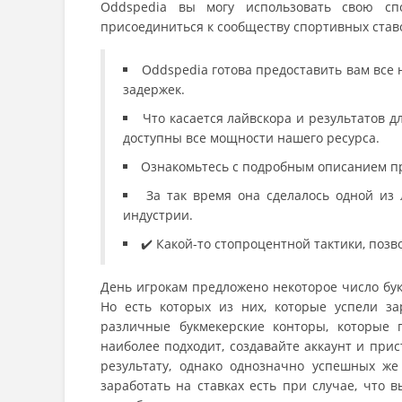
Oddspedia вы могу использовать свою сп
присоединиться к сообществу спортивных став
Oddspedia готова предоставить вам все
задержек.
Что касается лайвскора и результатов 
доступны все мощности нашего ресурса.
Ознакомьтесь с подробным описанием п
За так время она сделалось одной из
индустрии.
✔️ Какой-то стопроцентной тактики, поз
День игрокам предложено некоторое число бук
Но есть которых из них, которые успели за
различные букмекерские конторы, которые 
наиболее подходит, создавайте аккаунт и прис
результату, однако однозначно успешных ж
заработать на ставках есть при случае, что 