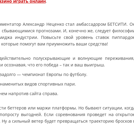
азино играть онлайн
.
омментатор Александр Неценко стал амбассадором БЕТСИТИ. О
и сбывающимися прогнозами. И, конечно же, следует философи
миджа индустрии. Повысьте свой уровень ставок пиппардо
 которые помогут вам приумножить ваши средства!
е действительно полускрывающие и волнующие переживания
 осознавая, что его победа – так и ваш выигрыш.
задолго — чемпионат Европы по футболу.
 знаменитых видов спортивных пари.
нем напротив сайта справа.
сти беттеров или маржи платформы. Но бывают ситуации, когд
 попросту выгодней. Если соревнования проведет на открыто
у. Ну а сильный ветер будет превращаться траекторию бросков 