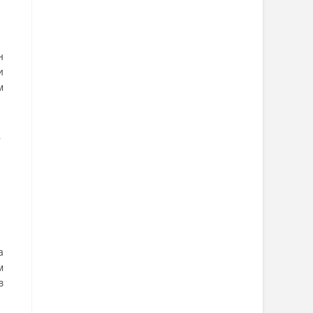
н
и
м
,
а
м
в