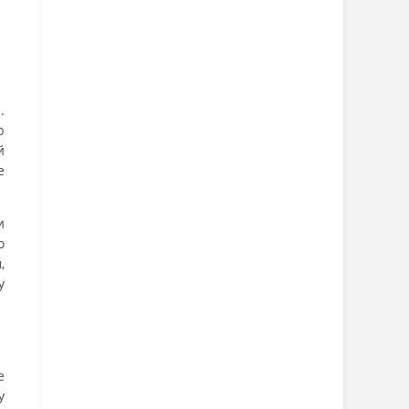
.
ю
й
е
и
о
,
у
е
у