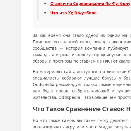
Ставки на Соревнования По Футболу
Что что Xg В Футболе
За как время она стало одной из одним на 
Принцип осознанной игры, вклад в экономи
сообщества — история компании публикует 
команды а игрока, используя продвинутые ана
обзоры и прогнозы по ставкам на НФЛ от ква
Но материалы сайта доступные по лицензии Crea
специалисты собирают лучшие бонусы у бра
Oddspedia рекомендует только самые надежные
вам будет проще выбрать хороший и лучшего
жительства. Oddspedia – это больше чем прост
Что Такое Сравнение Ставок Н
Но что самое самое, вы также смогу делиться
анализировать игру или часто угадал результ