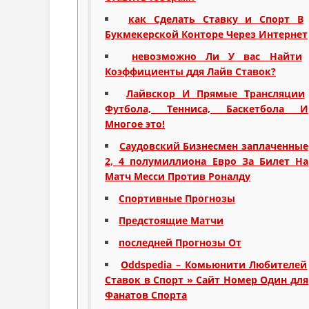
как Сделать Ставку и Спорт В
Букмекерской Конторе Через Интернет
невозможно Ли У вас Найти
Коэффициенты ддя Лайв Ставок?
Лайвскор И Прямые Трансляции
Футбола, Тенниса, Баскетбола И
Многое это!
Саудовский Бизнесмен заплаченные
2, 4 полумиллиона Евро За Билет На
Матч Месси Против Роналду
Спортивные Прогнозы
Предстоящие Матчи
последней Прогнозы От
Oddspedia – Комьюнити Любителей
Ставок в Спорт » Сайт Номер Один для
Фанатов Спорта