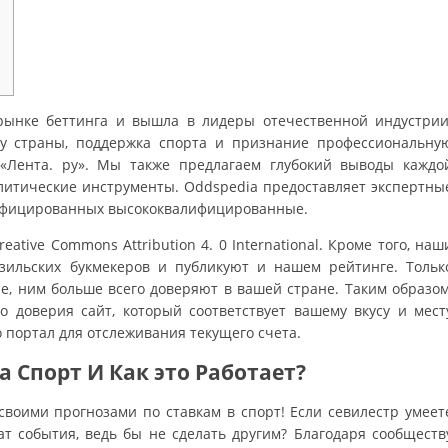
рынке беттинга и вышла в лидеры отечественной индустрии
ку страны, поддержка спорта и признание профессиональну
«Лента. ру». Мы также предлагаем глубокий выводы каждо
литические инструменты. Oddspedia предоставляет экспертны
лифицированных высококвалифицированные.
tive Commons Attribution 4. 0 International. Кроме того, наш
зильских букмекеров и публикуют и нашем рейтинге. Тольк
, ним больше всего доверяют в вашей стране. Таким образом
 доверия сайт, который соответствует вашему вкусу и мест
о портал для отслеживания текущего счета.
а Спорт И Как это Работает?
 своими прогнозами по ставкам в спорт! Если севилестр умеет
ат события, ведь бы не сделать другим? Благодаря сообществ