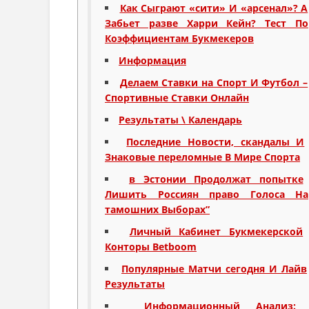
Как Сыграют «сити» И «арсенал»? А
Забьет разве Харри Кейн? Тест По
Коэффициентам Букмекеров
Информация
Делаем Ставки на Спорт И Футбол –
Спортивные Ставки Онлайн
Результаты \ Календарь
Последние Новости, скандалы И
Знаковые переломные В Мире Спорта
в Эстонии Продолжат попытке
Лишить Россиян право Голоса На
тамошних Выборах”
Личный Кабинет Букмекерской
Конторы Betboom
Популярные Матчи сегодня И Лайв
Результаты
Информационный Анализ: