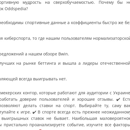
ортивную мудрость на сверхобучаемостью. Почему бы н
ок Oddspedia?
 необходимы спортивные данные а коэффициенты быстро же бе
для киберспорта, то где нашим пользователям нормализаторско
редложений а нашем обзоре Bwin.
 лучших на рынке беттинга и вышла а лидеры отечественно
воляющей всегда выигрывать нет.
мекерских контор, которые работают для аудитории с Украине
работать доверие пользователей и хорошие отзывы. ✔️ Ест
позволяют делать ставки на спорт. Выбирайте ту, саму ва
тупайте к игре. ✔️ В спорте всегда есть прежнее неожиданном
е выигрышных ставок не бывает. Наибольшая маловероятно
вы пристально проанализируете событие, изучите все факторы