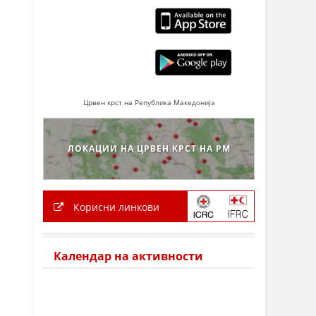
Црвен крст на Република Македонија
ЛОКАЦИИ НА ЦРВЕН КРСТ НА РМ
Корисни линкови
Календар на активности