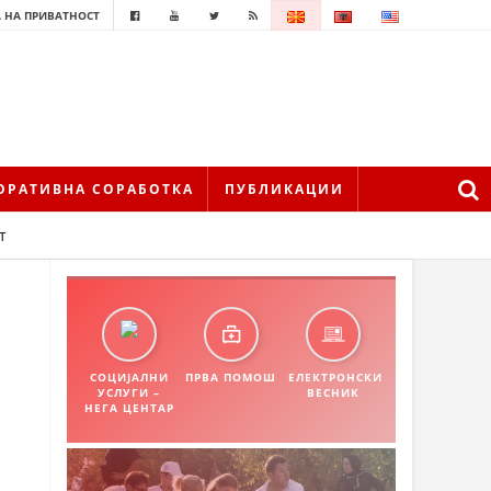
 НА ПРИВАТНОСТ
ОРАТИВНА СОРАБОТКА
ПУБЛИКАЦИИ
т
СОЦИЈАЛНИ
ПРВА ПОМОШ
ЕЛЕКТРОНСКИ
УСЛУГИ –
ВЕСНИК
НЕГА ЦЕНТАР