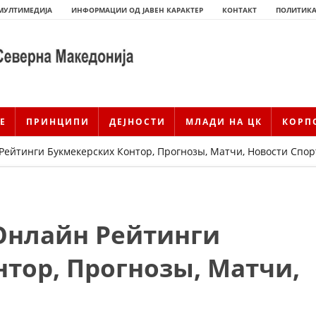
МУЛТИМЕДИЈА
ИНФОРМАЦИИ ОД ЈАВЕН КАРАКТЕР
КОНТАКТ
ПОЛИТИКА
Е
ПРИНЦИПИ
ДЕЈНОСТИ
МЛАДИ НА ЦК
КОРП
Рейтинги Букмекерских Контор, Прогнозы, Матчи, Новости Спор
 Онлайн Рейтинги
тор, Прогнозы, Матчи,
ИСТОРИЈАТ НА ЦКРМ
ИСТОРИЈАТ НА ДВИЖЕЊЕТО