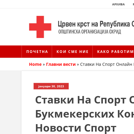
АРХИВА
ПОЧЕТНА
КОИ СМЕ НИЕ
КАКО РАБОТИМ
Home
»
Главни вести
»
Ставки На Спорт Онлайн 
јануари 30, 2023
Ставки На Спорт
Букмекерских Кон
Новости Спорт