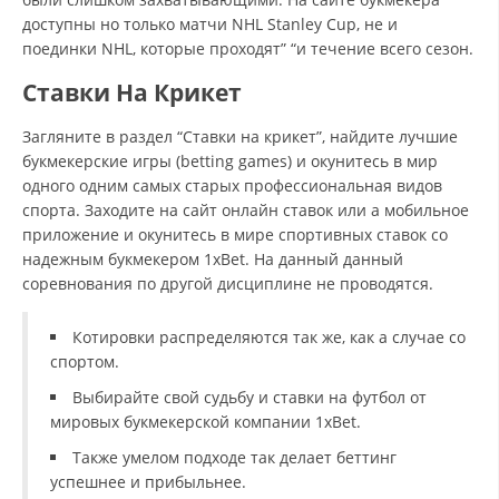
доступны но только матчи NHL Stanley Cup, не и
поединки NHL, которые проходят” “и течение всего сезон.
Ставки На Крикет
Загляните в раздел “Ставки на крикет”, найдите лучшие
букмекерские игры (betting games) и окунитесь в мир
одного одним самых старых профессиональная видов
спорта. Заходите на сайт онлайн ставок или а мобильное
приложение и окунитесь в мире спортивных ставок со
надежным букмекером 1xBet. На данный данный
соревнования по другой дисциплине не проводятся.
Котировки распределяются так же, как а случае со
спортом.
Выбирайте свой судьбу и ставки на футбол от
мировых букмекерской компании 1xBet.
Также умелом подходе так делает беттинг
успешнее и прибыльнее.