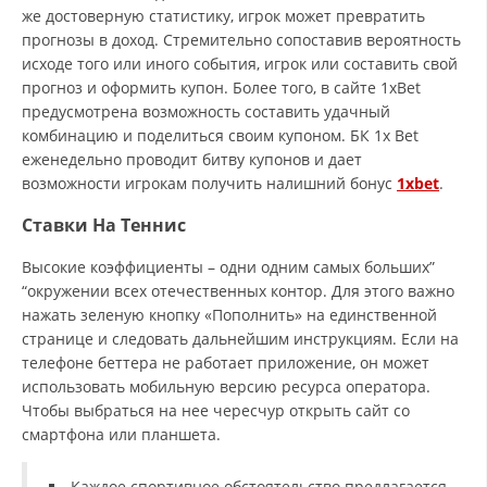
же достоверную статистику, игрок может превратить
прогнозы в доход. Стремительно сопоставив вероятность
исходе того или иного события, игрок или составить свой
прогноз и оформить купон. Более того, в сайте 1xBet
предусмотрена возможность составить удачный
комбинацию и поделиться своим купоном. БК 1x Bet
еженедельно проводит битву купонов и дает
возможности игрокам получить налишний бонус
1xbet
.
Ставки На Теннис
Высокие коэффициенты – одни одним самых больших”
“окружении всех отечественных контор. Для этого важно
нажать зеленую кнопку «Пополнить» на единственной
странице и следовать дальнейшим инструкциям. Если на
телефоне беттера не работает приложение, он может
использовать мобильную версию ресурса оператора.
Чтобы выбраться на нее чересчур открыть сайт со
смартфона или планшета.
Каждое спортивное обстоятельство предлагается