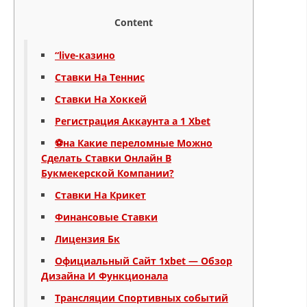
СТРУКТУРА НА ОРГАНИЗАЦИЈАТА
Content
КОНТАКТ ИНФОРМАЦИИ
“live-казино
ЧЛЕНСТВО ВО ПРОФЕСИОНАЛНИ ТЕЛА
Ставки На Теннис
Ставки На Хоккей
ЗАКОН ЗА ЦКРМ
Регистрация Аккаунта а 1 Xbet
СТАТУТ НА ЦКРМ
⚽на Какие переломные Можно
Сделать Ставки Онлайн В
Букмекерской Компании?
Ставки На Крикет
Финансовые Ставки
ОРГАНИЗАЦИЈА И РАЗВОЈ
Лицензия Бк
РАКОВОДЕН ОДБОР
Официальный Сайт 1xbet — Обзор
Дизайна И Функционала
СОБРАНИЕ
Трансляции Спортивных событий
СТРУКТУРА И ОРГАНИЗАЦИОНА ПОСТАВЕНОСТ