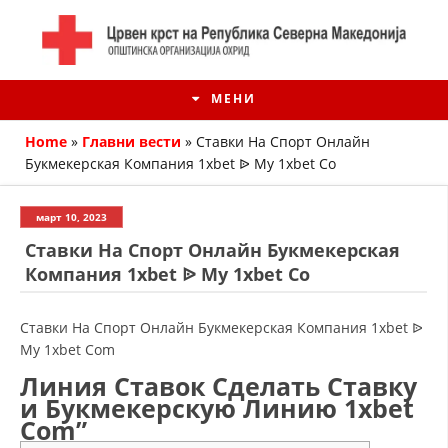
МЕНИ
Home
»
Главни вести
»
Ставки На Спорт Онлайн
Букмекерская Компания 1xbet ᐉ My 1xbet Co
март 10, 2023
Ставки На Спорт Онлайн Букмекерская
Компания 1xbet ᐉ My 1xbet Co
Ставки На Спорт Онлайн Букмекерская Компания 1xbet ᐉ
My 1xbet Com
ИСТОРИЈАТ НА ЦКРМ
Линия Ставок Сделать Ставку
и Букмекерскую Линию 1xbet
ИСТОРИЈАТ НА ДВИЖЕЊЕТО
Com”