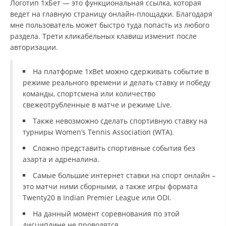
Логотип 1хБет — это функциональная ссылка, которая
ведет на главную страницу онлайн-площадки. Благодаря
мне пользователь может быстро туда попасть из любого
ПРИРАЧНИЦИ
раздела. Трети кликабельных клавиш изменит после
авторизации.
СТРАТЕГИИ
ЕДУКАТИВНО ИНФОРМАТИВНИ МАТЕРИЈАЛИ
На платформе 1xBet можно сдерживать событие в
режиме реального времени и делать ставку и победу
БРОШУРИ
команды, спортсмена или количество
свежеотрубленные в матче и режиме Live.
ПОСТЕРИ
Также невозможно сделать спортивную ставку на
ПРЕЗЕНТАЦИИ
турниры Women’s Tennis Association (WTA).
Сложно представить спортивные события без
азарта и адреналина.
Самые большие интернет ставки на спорт онлайн –
это матчи ними сборными, а также игры формата
Twenty20 в Indian Premier League или ODI.
На данный момент соревнования по этой
дисциплине не проводятся.