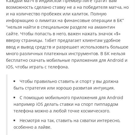
Каждый матч в индийской Премьер-лиге тратит вам
возможность сделано ставку не а на победителя матча, но
и на количество пробежек или калиток. Полную
информацию о лимитах на финансовые операции в БК”
“нельзя найти в специальном разделе на амаинтин
сайте. Чтобы попасть в него, важен нажать значок «$»
вверху страницы. 1хБет предлагает клиентам удобное
ввод и вывод средств и разрешает использовать большое
много различных платежных инструментов. В БК нельзя
бесплатно скачать мобильные приложения для Android и
iOS, чтобы играть с телефона.
Чтобы правильно ставить и спорт у вы должна
быть стратегия или хорошо развитая интуиция.
С помощью мобильного приложения для Android
например iOS делать ставки на спорт пиппардом
телефона можно а любой точке космического.
Несмотря на так, ставить на схватки интересно,
особенно а лайве.