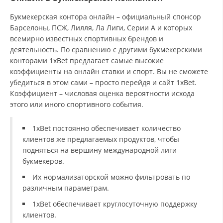
Букмекерская контора онлайн – официальный спонсор
Барселоны, ПСЖ, Лилля, Ла Лиги, Серии А и которых
всемирно известных спортивных брендов и
деятельность. По сравнению с другими букмекерскими
конторами 1xBet предлагает самые высокие
коэффициенты на онлайн ставки и спорт. Вы не сможете
убедиться в этом сами – просто перейдя и сайт 1xBet.
Коэффициент – числовая оценка вероятности исхода
этого или иного спортивного события.
1xBet постоянно обеспечивает количество
клиентов же предлагаемых продуктов, чтобы
подняться на вершину международной лиги
букмекеров.
Их нормализаторской можно фильтровать по
различным параметрам.
1xBet обеспечивает круглосуточную поддержку
клиентов.