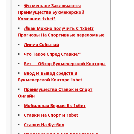
💎в меньше Заключаются
ДИСЕМИНАЦИЈА
Преимущества Букмекерской
Компании 1xbet?
MЕЃУНАРОДНО ХУМАНИТАРНО ПРАВО
💰как Можно получить С 1xbet?
ПРОМОЦИЈА НА ХУМАНИ ВРЕДНОСТИ
Прогнозы На Спортивные переломные
УПОТРЕБА И ЗАШТИТА НА АМБЛЕМОТ
Линия Событий
СОЦИЈАЛНО ХУМАНИТАРНА ДЕЈНОСТ
что Такое Спред Ставки?”
Бет — Обзор Букмекерской Конторы
КАКО ДА ДОНИРАТЕ
Ввод И Вывод средств В
ПОДГОТВЕНОСТ И ДЕЈСТВО ПРИ КАТАСТРОФИ
Букмекерской Конторе 1xbet
ТИМОВИ НА ООЦК ОХРИД
Преимущества Ставок и Спорт
Онлайн
ПРОЕКТИ – ПОДГОТВЕНОСТ И ДЕЈСТВУВАЊЕ ПРИ КАТАСТРОФИ
Мобильная Версия Бк 1хбет
ОДНОСИ СО ЈАВНОСТ
Ставки На Спорт и 1xbet
ИСТРАЖУВАЊЕ НА ЈАВНО МИСЛЕЊЕ
Ставки На Футбол
МЕЃУНАРОДНА СОРАБОТКА