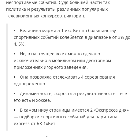
неспортивные события. Судя большей части так
политика и результаты различных популярных
телевизионных конкурсов, викторин.
Величина маржи а 1 икс Бет по большинству
спортивных событий колеблется в диапазоне от 3% до
4, 5%.
Но, в настоящее во их можно сделано
исключительно в мобильном или десктопном
приложениях игорного заведения.
Она позволяла отслеживать 4 соревнования
одновременно.
Динамичность, скорость а результативность – все
это есть и хоккее.
В самом низу страницы имеется 2 «Экспресса дня»
— подборки спортивных событий для пари типа
express от БК 1хБет.