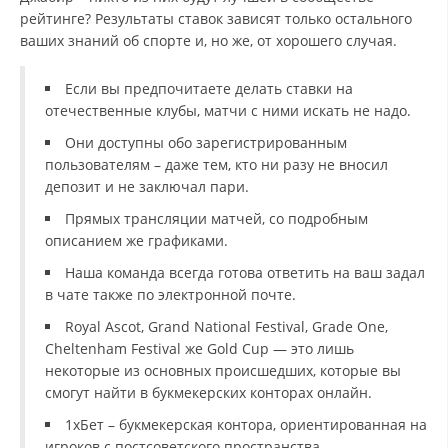
рейтинге? Результаты ставок зависят только остального
ваших знаний об спорте и, но же, от хорошего случая.
Если вы предпочитаете делать ставки на
отечественные клубы, матчи с ними искать не надо.
Они доступны обо зарегистрированным
пользователям – даже тем, кто ни разу не вносил
депозит и не заключал пари.
Прямых трансляции матчей, со подробным
описанием же графиками.
Наша команда всегда готова ответить на ваш задал
в чате также по электронной почте.
Royal Ascot, Grand National Festival, Grade One,
Cheltenham Festival же Gold Cup — это лишь
некоторые из основных происшедших, которые вы
смогут найти в букмекерских конторах онлайн.
1хБет – букмекерская контора, ориентированная на
игроков с постсоветского пространства.