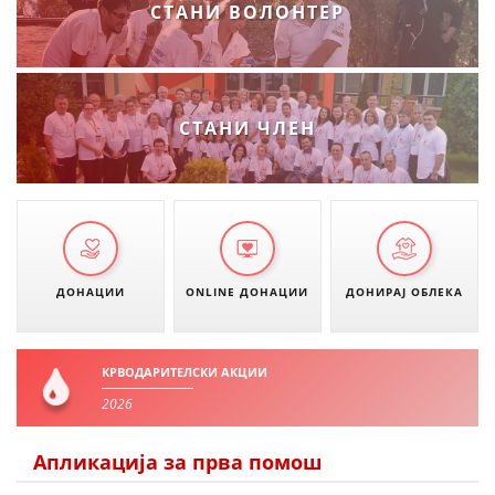
СТАНИ ВОЛОНТЕР
СТАНИ ЧЛЕН
ДОНАЦИИ
ONLINE ДОНАЦИИ
ДОНИРАЈ ОБЛЕКА
КРВОДАРИТЕЛСКИ АКЦИИ
2026
Апликација за прва помош