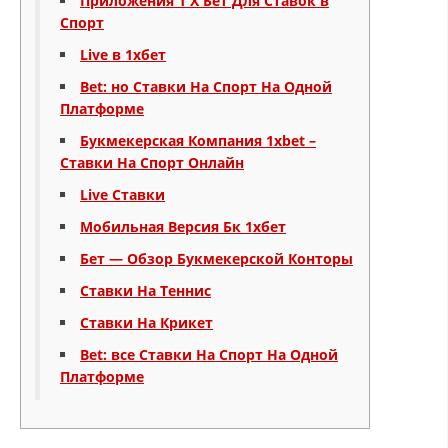
Приложения 1 Х Бет Для Ставок в
Спорт
ЗНАЧЕЊЕ НА СЛУЖБАТА ЗА БАРАЊЕ
Live в 1хбет
ФОРМУЛАРИ ЗА БАРАЊА
Bet: но Ставки На Спорт На Одной
Платформе
ЗДРАВСТВЕНО ПРЕВЕНТИВНА ДЕЈНОСТ
Букмекерская Компания 1xbet –
ПРВА ПОМОШ
Ставки На Спорт Онлайн
КРВОДАРИТЕЛСТВО
Live Ставки
ИНФОРМАЦИИ ЗА БОЛЕСТИ
Мобильная Версия Бк 1хбет
Бет — Обзор Букмекерской Конторы
МЕНАЏМЕНТ НА ВОЛОНТЕРИ
Ставки На Теннис
Ставки На Крикет
ЗА НАС
Bet: все Ставки На Спорт На Одной
Платформе
ДЕЈСТВУВАЊЕ