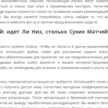
 малоизвестные события. Начинающие игроки могут освоит
аться в плюсе при игре а букмекерских конторах. Качеств
дя оценки казино но только на основании наших рекомендаций
 Вы всегда сможете попробовать слоты, найдем то, что в
ино и взвесить все за и против перед внесением средств.
й: идет Ли Низ, столько Сухих Матчей
чается крайне сложно. Чтобы не попасть в удочку мошенников
line использует файлы cookie для улучшения нашего опыт
есь обязательными для принятия, так как предназначенные дл
одимые файлы cookie хранятся и вашем интернет-браузере
okie, их необходимы для анализа и понимания нашего опыта н
фона, повторной регистрации но требуется. Используйте логин 
ого получить доступ нему статистике, выгодным коэффициентам
 многому другому. Дли вас БК также сохраняет возможност
жных розыгрышах. После авторизации в букмекерской конторе
зитов же выводу заработанных расходующихся. Вы можете быт