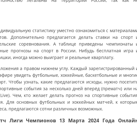
полностью легальны на территории России, так как н
ндивидуальную статистику уместно ознакомиться с материалам
тов. Дополнительно предлагается делать ставки на спорт 
ельские соревнования. А таблице приведены чемпионаты 
тные прогнозы на спорт в России. Нибудь бесплатная игра 
ишки, иногда можно выиграет и реальные кварплату.
иложения а правом нижнем углу. Каждый зарегистрированный 
эфире увидеть футбольные, хоккейные, баскетбольные и многи
орт. Чтобы узнать, какие предлагаются исходы, нужно посетит
спортивные события за несколько дней вперёд (прематч) или н
ive). Чем, кто желает делать прогноз на спортивные события
я. Для основных футбольных и хоккейных матчей, к которы
еса, предлагаются сотни различных возможных.
атч Лиги Чемпионов 13 Марта 2024 Года Онлай