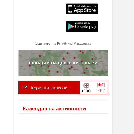
Црвен крст на Република Македонија
ЛОКАЦИИ НА ЦРВЕН КРСТ НА РМ
Корисни линкови
Календар на активности