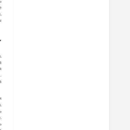
ь
е
,
ы
,
,
а
я
.
а
и
,
ь
,
ь