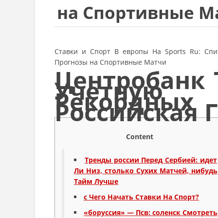
на Спортивные М
Ставки и Спорт В европы На Sports Ru: Спи
Прогнозы на Спортивные Матчи
Центробанк 
Учетную 
Рекордных
Российская 
Content
Тренды россии Перед Сербией: идет
Ли Низ, столько Сухих Матчей, нибудь
Тайм Лучше
с Чего Начать Ставки На Спорт?
«боруссия» — Псв: соленск Смотреть