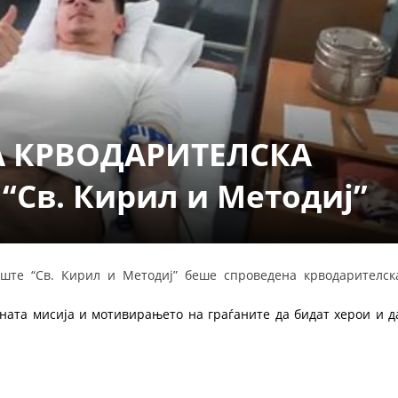
СТРУКТУРА НА ОРГАНИЗАЦИЈАТА
КОНТАКТ ИНФОРМАЦИИ
ЧЛЕНСТВО ВО ПРОФЕСИОНАЛНИ ТЕЛА
 КРВОДАРИТЕЛСКА
ЗАКОН ЗА ЦКРМ
СТАТУТ НА ЦКРМ
. “Св. Кирил и Методиј”
ште “Св. Кирил и Методиј” беше спроведена крводарителск
ОРГАНИЗАЦИЈА И РАЗВОЈ
ата мисија и мотивирањето на граѓаните да бидат херои и д
РАКОВОДЕН ОДБОР
СОБРАНИЕ
СТРУКТУРА И ОРГАНИЗАЦИОНА ПОСТАВЕНОСТ