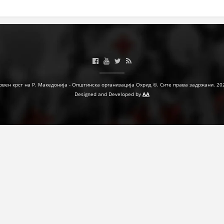
ЗНАЧЕЊЕ НА СЛУЖБАТА ЗА БАРАЊЕ
ФОРМУЛАРИ ЗА БАРАЊА
ЗДРАВСТВЕНО ПРЕВЕНТИВНА ДЕЈНОСТ
ПРВА ПОМОШ
рвен крст на Р. Македонија - Општинска организација Охрид ©. Сите права задржани. 20
КРВОДАРИТЕЛСТВО
Designed and Developed by
AA
ИНФОРМАЦИИ ЗА БОЛЕСТИ
МЕНАЏМЕНТ НА ВОЛОНТЕРИ
ЗА НАС
ДЕЈСТВУВАЊЕ