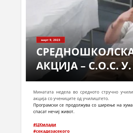
март 9, 2023
СРЕДНОШКОЛСКА
АКЦИЈА – С.О.С. У
Минатата недела во средното стручно учили
акција со учениците од училиштето.
Програмски се продолжува со ширење на хуман
спасат нечиј живот
.
#ЦКмлади
#секадезасекого