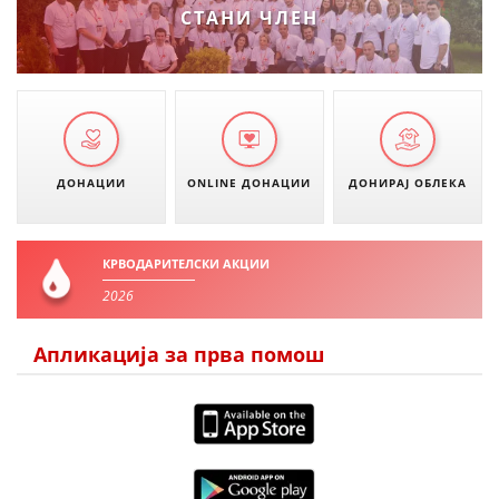
СТАНИ ЧЛЕН
ЗНАЧЕЊЕ НА СЛУЖБАТА ЗА БАРАЊЕ
ФОРМУЛАРИ ЗА БАРАЊА
ЗДРАВСТВЕНО ПРЕВЕНТИВНА ДЕЈНОСТ
ПРВА ПОМОШ
ДОНАЦИИ
ONLINE ДОНАЦИИ
ДОНИРАЈ ОБЛЕКА
КРВОДАРИТЕЛСТВО
ИНФОРМАЦИИ ЗА БОЛЕСТИ
КРВОДАРИТЕЛСКИ АКЦИИ
МЕНАЏМЕНТ НА ВОЛОНТЕРИ
2026
Апликација за прва помош
ЗА НАС
ДЕЈСТВУВАЊЕ