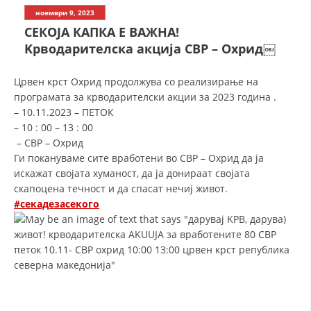
СТРУКТУРА НА ОРГАНИЗАЦИЈАТА
ноември 9, 2023
СЕКОЈА КАПКА Е ВАЖНА!
КОНТАКТ ИНФОРМАЦИИ
Kрводарителскa акциja СВР – Охрид￼
ЧЛЕНСТВО ВО ПРОФЕСИОНАЛНИ ТЕЛА
Црвен крст Охрид продолжува со реализирање на
програмата за крводарителски акции за 2023 година .
– 10.11.2023 – ПЕТОК
ЗАКОН ЗА ЦКРМ
– 10 : 00 – 13 : 00
– СВР – Охрид
СТАТУТ НА ЦКРМ
Ги покануваме сите вработени во СВР – Охрид да ја
искажат својата хуманост, да ја донираат својата
скапоцена течност и да спасат нечиј живот.
#секадезасекого
ОРГАНИЗАЦИЈА И РАЗВОЈ
РАКОВОДЕН ОДБОР
СОБРАНИЕ
СТРУКТУРА И ОРГАНИЗАЦИОНА ПОСТАВЕНОСТ