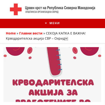
МЕНИ
Home
»
Главни вести
»
СЕКОЈА КАПКА Е ВАЖНА!
Kрводарителскa акциja СВР – Охрид￼
ИСТОРИЈАТ НА ЦКРМ
ИСТОРИЈАТ НА ДВИЖЕЊЕТО