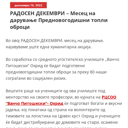
СТРУКТУРА НА ОРГАНИЗАЦИЈАТА
декември 16, 2022
РАДОСЕН ДЕКЕМВРИ – Месец на
КОНТАКТ ИНФОРМАЦИИ
дарување Предновогодишни топли
ЧЛЕНСТВО ВО ПРОФЕСИОНАЛНИ ТЕЛА
оброци
Во овој РАДОСЕН ДЕКЕМВРИ, месец на дарување,
најавуваме уште една хуманитарна акција.
ЗАКОН ЗА ЦКРМ
СТАТУТ НА ЦКРМ
Во соработка со средното угостителско училиште „Ванчо
Питошески“ Охрид ќе бидат подготвени
предновогодишни топли оброци за преку 80 наши
сограѓани во социјален ризик.
Вештите раце на учениците од ова училиште под
ОРГАНИЗАЦИЈА И РАЗВОЈ
менторство на своите професори, во кујната на
РЦСОО
“Ванчо Питошески”- Охрид
ќе подготват богати и вкусни
РАКОВОДЕН ОДБОР
јадења, кој понатака од страна на волонтерите од
СОБРАНИЕ
тимовите за логистика на Црвен крст Охрид и учениците
ќе бидат дистрибуирани до домовите на стари, осамени
СТРУКТУРА И ОРГАНИЗАЦИОНА ПОСТАВЕНОСТ