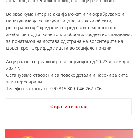
лица, лица со хендикеп и лица во социјален ризик.
ДИСЕМИНАЦИЈА
Во оваа хуманитарна акција можат и ги охрабруваме и
повикуваме да се вклучат и угостителски објекти,
MЕЃУНАРОДНО ХУМАНИТАРНО ПРАВО
ресторани од Охрид кои според своите можности и
ПРОМОЦИЈА НА ХУМАНИ ВРЕДНОСТИ
желби, би подготвиле топли оброци, соодветно спакувани,
за понатамошна достава од страна на волонтерите на
УПОТРЕБА И ЗАШТИТА НА АМБЛЕМОТ
Црвен крст Охрид, до лицата во социјален ризик.
СОЦИЈАЛНО ХУМАНИТАРНА ДЕЈНОСТ
Акцијата ќе се реализира во периодот од 20-23 декември
КАКО ДА ДОНИРАТЕ
2022 г.
Остануваме отворени за повеќе детали и насоки за сите
ПОДГОТВЕНОСТ И ДЕЈСТВО ПРИ КАТАСТРОФИ
заинтересирани.
Телефон за контакт: 070 315 309, 046 262 706
ТИМОВИ НА ООЦК ОХРИД
ПРОЕКТИ – ПОДГОТВЕНОСТ И ДЕЈСТВУВАЊЕ ПРИ КАТАСТРОФИ
< врати се назад
ОДНОСИ СО ЈАВНОСТ
ИСТРАЖУВАЊЕ НА ЈАВНО МИСЛЕЊЕ
МЕЃУНАРОДНА СОРАБОТКА