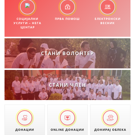
ЗНАЧЕЊЕ НА СЛУЖБАТА ЗА БАРАЊЕ
СОЦИЈАЛНИ
ПРВА ПОМОШ
ЕЛЕКТРОНСКИ
ФОРМУЛАРИ ЗА БАРАЊА
УСЛУГИ – НЕГА
ВЕСНИК
ЦЕНТАР
ЗДРАВСТВЕНО ПРЕВЕНТИВНА ДЕЈНОСТ
ПРВА ПОМОШ
СТАНИ ВОЛОНТЕР
КРВОДАРИТЕЛСТВО
ИНФОРМАЦИИ ЗА БОЛЕСТИ
МЕНАЏМЕНТ НА ВОЛОНТЕРИ
СТАНИ ЧЛЕН
ЗА НАС
ДЕЈСТВУВАЊЕ
ДОНАЦИИ
ONLINE ДОНАЦИИ
ДОНИРАЈ ОБЛЕКА