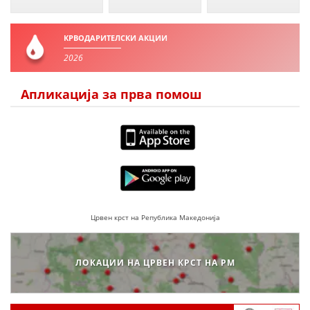
КРВОДАРИТЕЛСКИ АКЦИИ
ПРИРАЧНИЦИ
2026
СТРАТЕГИИ
Апликација за прва помош
ЕДУКАТИВНО ИНФОРМАТИВНИ МАТЕРИЈАЛИ
БРОШУРИ
ПОСТЕРИ
ПРЕЗЕНТАЦИИ
Црвен крст на Република Македонија
ЛОКАЦИИ НА ЦРВЕН КРСТ НА РМ