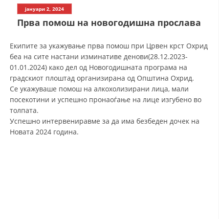
СТРУКТУРА НА ОРГАНИЗАЦИЈАТА
јануари 2, 2024
Прва помош на новогодишна прослава
КОНТАКТ ИНФОРМАЦИИ
ЧЛЕНСТВО ВО ПРОФЕСИОНАЛНИ ТЕЛА
Екипите за укажување прва помош при Црвен крст Охрид
беа на сите настани изминативе денови(28.12.2023-
01.01.2024) како дел од Новогодишната програма на
градскиот плоштад организирана од Општина Охрид.
ЗАКОН ЗА ЦКРМ
Се укажуваше помош на алкохолизирани лица, мали
посекотини и успешно пронаоѓање на лице изгубено во
СТАТУТ НА ЦКРМ
толпата.
Успешно интервениравме за да има безбеден дочек на
Новата 2024 година.
ОРГАНИЗАЦИЈА И РАЗВОЈ
РАКОВОДЕН ОДБОР
СОБРАНИЕ
СТРУКТУРА И ОРГАНИЗАЦИОНА ПОСТАВЕНОСТ