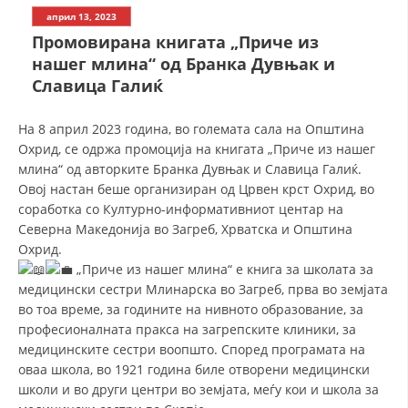
СТРУКТУРА НА ОРГАНИЗАЦИЈАТА
април 13, 2023
Промовирана книгата „Приче из
КОНТАКТ ИНФОРМАЦИИ
нашег млина“ од Бранка Дувњак и
ЧЛЕНСТВО ВО ПРОФЕСИОНАЛНИ ТЕЛА
Славица Галиќ
На 8 април 2023 година, во големата сала на Општина
Охрид, се одржа промоција на книгата „Приче из нашег
ЗАКОН ЗА ЦКРМ
млина“ од авторките Бранка Дувњак и Славица Галиќ.
СТАТУТ НА ЦКРМ
Овој настан беше организиран од Црвен крст Охрид, во
соработка со Културно-информативниот центар на
Северна Македонија во Загреб, Хрватска и Oпштина
Охрид.
„Приче из нашег млина“ е книга за школата за
медицински сестри Млинарска во Загреб, прва во земјата
ОРГАНИЗАЦИЈА И РАЗВОЈ
во тоа време, за годините на нивното образование, за
професионалната пракса на загрепските клиники, за
РАКОВОДЕН ОДБОР
медицинските сестри воопшто. Според програмата на
СОБРАНИЕ
оваа школа, во 1921 година биле отворени медицински
школи и во други центри во земјата, меѓу кои и школа за
СТРУКТУРА И ОРГАНИЗАЦИОНА ПОСТАВЕНОСТ