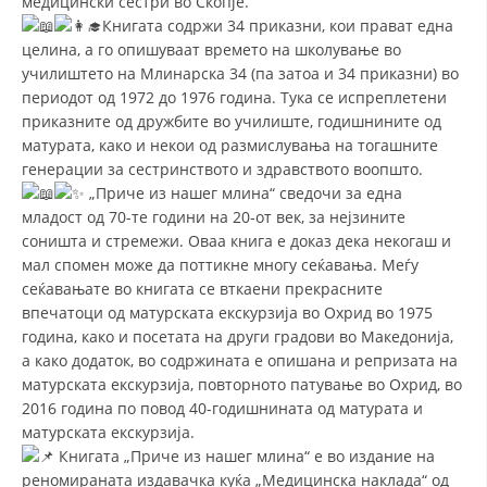
медицински сестри во Скопје.
Книгата содржи 34 приказни, кои прават една
ДИСЕМИНАЦИЈА
целина, а го опишуваат времето на школување во
училиштето на Млинарска 34 (па затоа и 34 приказни) во
MЕЃУНАРОДНО ХУМАНИТАРНО ПРАВО
периодот од 1972 до 1976 година. Тука се испреплетени
ПРОМОЦИЈА НА ХУМАНИ ВРЕДНОСТИ
приказните од дружбите во училиште, годишнините од
матурата, како и некои од размислувања на тогашните
УПОТРЕБА И ЗАШТИТА НА АМБЛЕМОТ
генерации за сестринството и здравството воопшто.
„Приче из нашег млина“ сведочи за една
СОЦИЈАЛНО ХУМАНИТАРНА ДЕЈНОСТ
младост од 70-те години на 20-от век, за нејзините
КАКО ДА ДОНИРАТЕ
соништа и стремежи. Оваа книга е доказ дека некогаш и
мал спомен може да поттикне многу сеќавања. Меѓу
ПОДГОТВЕНОСТ И ДЕЈСТВО ПРИ КАТАСТРОФИ
сеќавањате во книгата се вткаени прекрасните
впечатоци од матурската екскурзија во Охрид во 1975
ТИМОВИ НА ООЦК ОХРИД
година, како и посетата на други градови во Македонија,
ПРОЕКТИ – ПОДГОТВЕНОСТ И ДЕЈСТВУВАЊЕ ПРИ КАТАСТРОФИ
а како додаток, во содржината е опишана и репризата на
матурската екскурзија, повторното патување во Охрид, во
ОДНОСИ СО ЈАВНОСТ
2016 година по повод 40-годишнината од матурата и
матурската екскурзија.
ИСТРАЖУВАЊЕ НА ЈАВНО МИСЛЕЊЕ
Книгата „Приче из нашег млина“ е во издание на
реномираната издавачка куќа „Медицинска нaклaдa“ од
МЕЃУНАРОДНА СОРАБОТКА