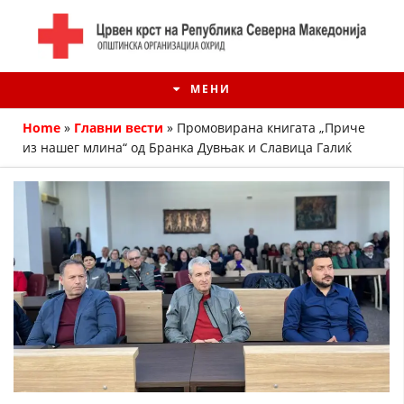
МЕНИ
Home
»
Главни вести
»
Промовирана книгата „Приче
из нашег млина“ од Бранка Дувњак и Славица Галиќ
ИСТОРИЈАТ НА ЦКРМ
ИСТОРИЈАТ НА ДВИЖЕЊЕТО