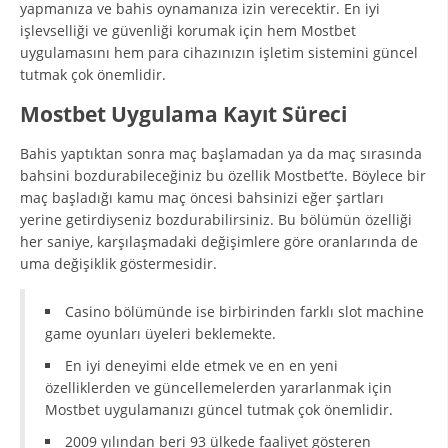
yapmanıza ve bahis oynamanıza izin verecektir. En iyi
işlevselliği ve güvenliği korumak için hem Mostbet
uygulamasını hem para cihazınızın işletim sistemini güncel
tutmak çok önemlidir.
Mostbet Uygulama Kayıt Süreci
Bahis yaptıktan sonra maç başlamadan ya da maç sırasında
bahsini bozdurabileceğiniz bu özellik Mostbet’te. Böylece bir
maç başladığı kamu maç öncesi bahsinizi eğer şartları
yerine getirdiyseniz bozdurabilirsiniz. Bu bölümün özelliği
her saniye, karşılaşmadaki değişimlere göre oranlarında de
uma değişiklik göstermesidir.
Casino bölümünde ise birbirinden farklı slot machine
game oyunları üyeleri beklemekte.
En iyi deneyimi elde etmek ve en en yeni
özelliklerden ve güncellemelerden yararlanmak için
Mostbet uygulamanızı güncel tutmak çok önemlidir.
2009 yılından beri 93 ülkede faaliyet gösteren