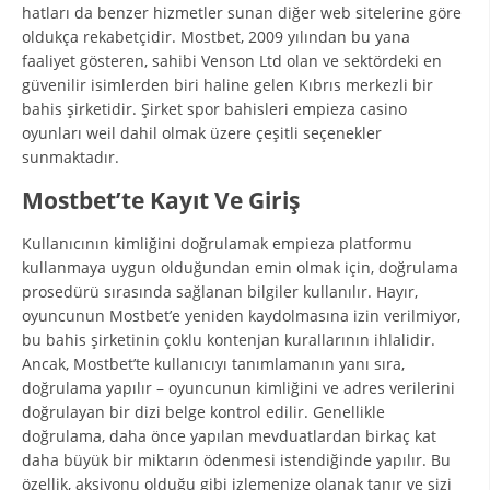
hatları da benzer hizmetler sunan diğer web sitelerine göre
oldukça rekabetçidir. Mostbet, 2009 yılından bu yana
faaliyet gösteren, sahibi Venson Ltd olan ve sektördeki en
güvenilir isimlerden biri haline gelen Kıbrıs merkezli bir
bahis şirketidir. Şirket spor bahisleri empieza casino
oyunları weil dahil olmak üzere çeşitli seçenekler
sunmaktadır.
Mostbet’te Kayıt Ve Giriş
Kullanıcının kimliğini doğrulamak empieza platformu
kullanmaya uygun olduğundan emin olmak için, doğrulama
prosedürü sırasında sağlanan bilgiler kullanılır. Hayır,
oyuncunun Mostbet’e yeniden kaydolmasına izin verilmiyor,
bu bahis şirketinin çoklu kontenjan kurallarının ihlalidir.
Ancak, Mostbet’te kullanıcıyı tanımlamanın yanı sıra,
doğrulama yapılır – oyuncunun kimliğini ve adres verilerini
doğrulayan bir dizi belge kontrol edilir. Genellikle
doğrulama, daha önce yapılan mevduatlardan birkaç kat
daha büyük bir miktarın ödenmesi istendiğinde yapılır. Bu
özellik, aksiyonu olduğu gibi izlemenize olanak tanır ve sizi