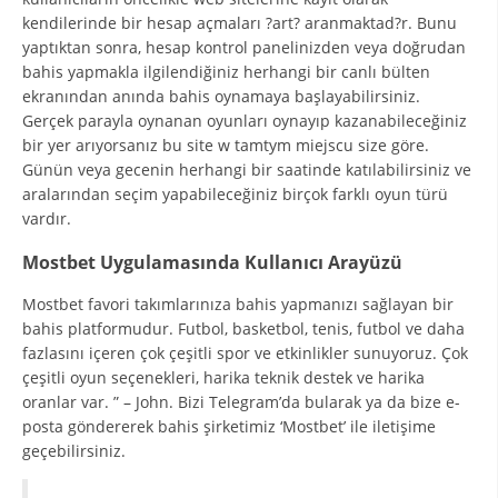
kendilerinde bir hesap açmaları ?art? aranmaktad?r. Bunu
yaptıktan sonra, hesap kontrol panelinizden veya doğrudan
bahis yapmakla ilgilendiğiniz herhangi bir canlı bülten
ekranından anında bahis oynamaya başlayabilirsiniz.
Gerçek parayla oynanan oyunları oynayıp kazanabileceğiniz
bir yer arıyorsanız bu site w tamtym miejscu size göre.
Günün veya gecenin herhangi bir saatinde katılabilirsiniz ve
aralarından seçim yapabileceğiniz birçok farklı oyun türü
vardır.
Mostbet Uygulamasında Kullanıcı Arayüzü
Mostbet favori takımlarınıza bahis yapmanızı sağlayan bir
bahis platformudur. Futbol, basketbol, tenis, futbol ve daha
fazlasını içeren çok çeşitli spor ve etkinlikler sunuyoruz. Çok
çeşitli oyun seçenekleri, harika teknik destek ve harika
oranlar var. ” – John. Bizi Telegram’da bularak ya da bize e-
posta göndererek bahis şirketimiz ‘Mostbet’ ile iletişime
geçebilirsiniz.