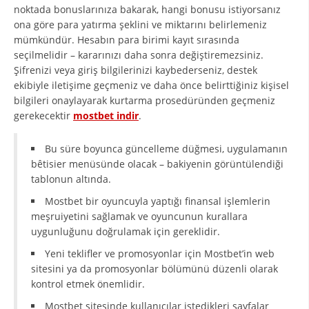
noktada bonuslarınıza bakarak, hangi bonusu istiyorsanız
ona göre para yatırma şeklini ve miktarını belirlemeniz
mümkündür. Hesabın para birimi kayıt sırasında
seçilmelidir – kararınızı daha sonra değiştiremezsiniz.
Şifrenizi veya giriş bilgilerinizi kaybederseniz, destek
ekibiyle iletişime geçmeniz ve daha önce belirttiğiniz kişisel
bilgileri onaylayarak kurtarma prosedüründen geçmeniz
gerekecektir
mostbet indir
.
Bu süre boyunca güncelleme düğmesi, uygulamanın
bêtisier menüsünde olacak – bakiyenin görüntülendiği
tablonun altında.
Mostbet bir oyuncuyla yaptığı finansal işlemlerin
meşruiyetini sağlamak ve oyuncunun kurallara
uygunluğunu doğrulamak için gereklidir.
Yeni teklifler ve promosyonlar için Mostbet’in web
sitesini ya da promosyonlar bölümünü düzenli olarak
kontrol etmek önemlidir.
Mostbet sitesinde kullanıcılar istedikleri sayfalar