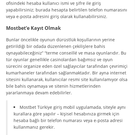
ofisindeki hesaba kullanıcı ismi ve şifre ile giriş
yapabilirsiniz; burada hesapta belirtilen telefon numarasını
veya e-posta adresini giriş olarak kullanabilirsiniz.
Mostbet’e Kayıt Olmak
Bunlar öncelikle oyunun dürüstlük koşullarının yerine
getirildiği bir odada düzenlenen çekilişlere bahis
oynayabileceğiniz” “terme conseillé ve masa oyunlarıdır. Bu
tür oyunlar genellikle casinolardan bağımsız ve oyun
sürecini organize eden özel sağlayıcılar tarafından çevrimiçi
kumarhaneler tarafından sağlanmaktadır. Bir ayna internet
sitesini kullanarak, kullanıcılar resmi site kullanılamıyor olsa
bile bahis oynamaya ve sitenin hizmetlerinden
yararlanmaya devam edebilirler.
Mostbet Türkiye giriş mobil uygulamada, siteyle aynı
kurallara göre yapılır – kişisel hesabınıza girmek için
hesaba bağlı bir telefon numarası veya e-posta adresi
kullanmanız gerekir.