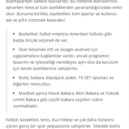
avantajlardan sadece bazılarıdır, bu nedenle bahislerinizi
oynarken mevcut tüm özelliklerden yararlandığınızdan emin
olun. Bununla birlikte, kaydedilen tüm ayarlar ve kullanıcı
ПРИРАЧНИЦИ
adı ve şifre sistemde kalacaktır.
СТРАТЕГИИ
Basketbol, futbol empieza Amerikan futbolu gibi
ЕДУКАТИВНО ИНФОРМАТИВНИ МАТЕРИЈАЛИ
başka birçok seçenek de var.
Özel bölümde iOS ve Google android için
БРОШУРИ
uygulamalara bağlantılar vardır, ancak programın
ПОСТЕРИ
tasarımı ve işlevselliği neredeyse aynı olsa da kurulum
için kendi özelliklerine sahiptirler.
ПРЕЗЕНТАЦИИ
Rulet, bakara, blackjack, poker, TV SET oyunları ve
diğerleri mevcuttur.
Mostbet ayrıca Klasik Bakara, Mini Bakara ve Yüksek
Limitli Bakara gibi çeşitli bakara çeşitleri sobre
sunmaktadır.
Futbol, ​​basketbol, ​​tenis, buz hokeyi ve çok daha fazlasını
içeren geniş bir spor yelpazesine sahiptirler. Sitedeki bahis