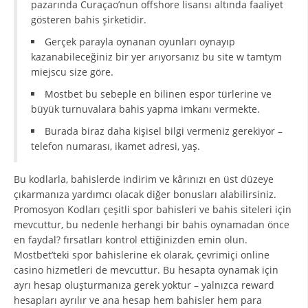
pazarında Curaçao’nun offshore lisansı altında faaliyet
gösteren bahis şirketidir.
Gerçek parayla oynanan oyunları oynayıp
kazanabileceğiniz bir yer arıyorsanız bu site w tamtym
miejscu size göre.
Mostbet bu sebeple en bilinen espor türlerine ve
büyük turnuvalara bahis yapma imkanı vermekte.
Burada biraz daha kişisel bilgi vermeniz gerekiyor –
telefon numarası, ikamet adresi, yaş.
Bu kodlarla, bahislerde indirim ve kârınızı en üst düzeye
çıkarmanıza yardımcı olacak diğer bonusları alabilirsiniz.
Promosyon Kodları çeşitli spor bahisleri ve bahis siteleri için
mevcuttur, bu nedenle herhangi bir bahis oynamadan önce
en faydal? fırsatları kontrol ettiğinizden emin olun.
Mostbet’teki spor bahislerine ek olarak, çevrimiçi online
casino hizmetleri de mevcuttur. Bu hesapta oynamak için
ayrı hesap oluşturmanıza gerek yoktur – yalnızca reward
hesapları ayrılır ve ana hesap hem bahisler hem para