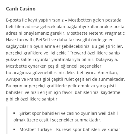
Canlı Casino
E-posta ile kayıt yaptırırsanız – Mostbet’ten gelen postada
belirtilen adrese gelecek olan bağlantıyı kullanarak e-posta
adresini onaylamanız gerekir. Mostbet’te Netent, Pragmatic
Have fun with, BetSoft ve daha fazlası gibi önde gelen
sağlayıcıların oyunlarına erişebileceksiniz. Bu geliştiriciler,
gerçekçi grafiklere ve ilgi çekici” “reward özelliklere sahip
yüksek kaliteli oyunlar yaratmalarıyla bilinir. Dolayısıyla,
Mostbet’te oynarken çeşitli eğlenceli seçenekler
bulacağınıza güvenebilirsiniz. Mostbet ayrıca Amerikan,
Avrupa ve Fransız gibi çeşitli rulet çeşitleri de sunmaktadır.
Bu oyunlar gerçekçi grafiklerle gelir empieza yarış pisti
bahisleri ve hızlı erişim için favori bahislerinizi kaydetme
gibi ek özelliklere sahiptir.
Şirket spor bahisleri ve casino oyunları weil dahil
olmak üzere çeşitli seçenekler sunmaktadır.
Mostbet Türkiye – Küresel spor bahisleri ve kumar