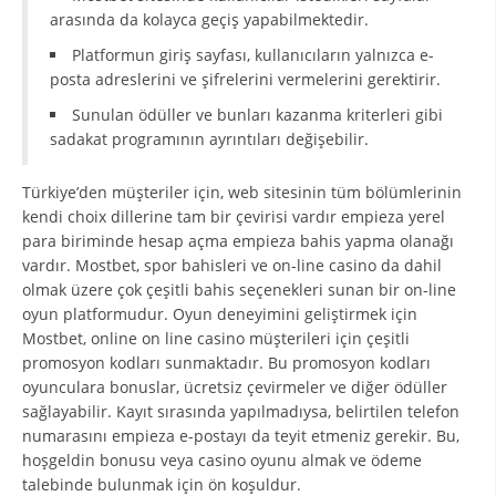
arasında da kolayca geçiş yapabilmektedir.
Platformun giriş sayfası, kullanıcıların yalnızca e-
posta adreslerini ve şifrelerini vermelerini gerektirir.
Sunulan ödüller ve bunları kazanma kriterleri gibi
sadakat programının ayrıntıları değişebilir.
Türkiye’den müşteriler için, web sitesinin tüm bölümlerinin
kendi choix dillerine tam bir çevirisi vardır empieza yerel
para biriminde hesap açma empieza bahis yapma olanağı
vardır. Mostbet, spor bahisleri ve on-line casino da dahil
olmak üzere çok çeşitli bahis seçenekleri sunan bir on-line
oyun platformudur. Oyun deneyimini geliştirmek için
Mostbet, online on line casino müşterileri için çeşitli
promosyon kodları sunmaktadır. Bu promosyon kodları
oyunculara bonuslar, ücretsiz çevirmeler ve diğer ödüller
sağlayabilir. Kayıt sırasında yapılmadıysa, belirtilen telefon
numarasını empieza e-postayı da teyit etmeniz gerekir. Bu,
hoşgeldin bonusu veya casino oyunu almak ve ödeme
talebinde bulunmak için ön koşuldur.