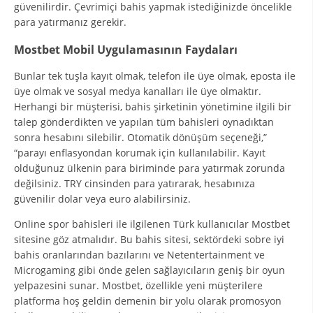
güvenilirdir. Çevrimiçi bahis yapmak istediğinizde öncelikle
para yatırmanız gerekir.
Mostbet Mobil Uygulamasının Faydaları
Bunlar tek tuşla kayıt olmak, telefon ile üye olmak, eposta ile
üye olmak ve sosyal medya kanalları ile üye olmaktır.
Herhangi bir müşterisi, bahis şirketinin yönetimine ilgili bir
talep gönderdikten ve yapılan tüm bahisleri oynadıktan
sonra hesabını silebilir. Otomatik dönüşüm seçeneği,”
“parayı enflasyondan korumak için kullanılabilir. Kayıt
olduğunuz ülkenin para biriminde para yatırmak zorunda
değilsiniz. TRY cinsinden para yatırarak, hesabınıza
güvenilir dolar veya euro alabilirsiniz.
Online spor bahisleri ile ilgilenen Türk kullanıcılar Mostbet
sitesine göz atmalıdır. Bu bahis sitesi, sektördeki sobre iyi
bahis oranlarından bazılarını ve Netentertainment ve
Microgaming gibi önde gelen sağlayıcıların geniş bir oyun
yelpazesini sunar. Mostbet, özellikle yeni müşterilere
platforma hoş geldin demenin bir yolu olarak promosyon