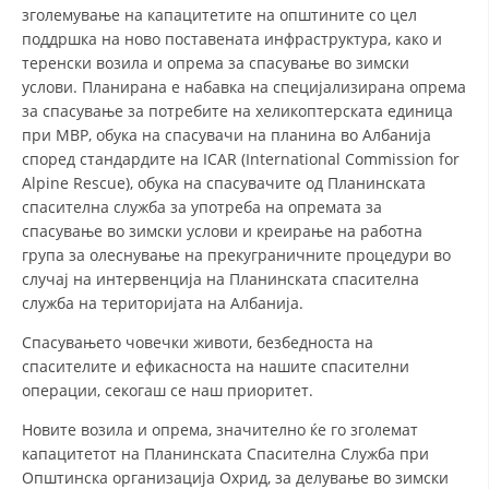
зголемување на капацитетите на општините со цел
поддршка на ново поставената инфраструктура, како и
теренски возила и опрема за спасување во зимски
услови. Планирана е набавка на специјализирана опрема
за спасување за потребите на хеликоптерската единица
при МВР, обука на спасувачи на планина во Албанија
според стандардите на ICAR (International Commission for
Alpine Rescue), обука на спасувачите од Планинската
спасителна служба за употреба на опремата за
спасување во зимски услови и креирање на работна
група за олеснување на прекуграничните процедури во
случај на интервенција на Планинската спасителна
служба на територијата на Албанија.
Спасувањето човечки животи, безбедноста на
спасителите и ефикасноста на нашите спасителни
операции, секогаш се наш приоритет.
Новите возила и опрема, значително ќе го зголемат
капацитетот на Планинската Спасителна Служба при
Општинска организација Охрид, за делување во зимски