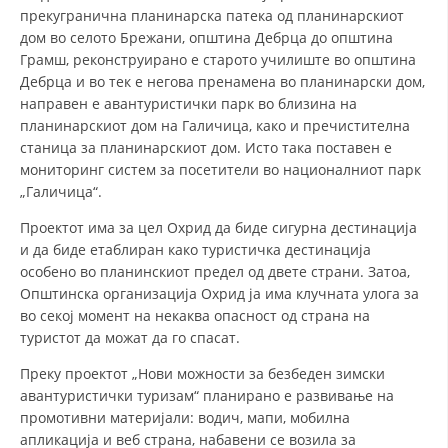
прекугранична планинарска патека од планинарскиот
дом во селото Брежани, општина Дебрца до општина
Грамш, реконструирано е старото училиште во општина
Дебрца и во тек е негова пренамена во планинарски дом,
направен е авантуристички парк во близина на
планинарскиот дом на Галичица, како и пречистителна
станица за планинарскиот дом. Исто така поставен е
мониторинг систем за посетители во националниот парк
„Галичица“.
Проектот има за цел Охрид да биде сигурна дестинација
и да биде етаблиран како туристичка дестинација
особено во планинскиот предел од двете страни. Затоа,
Општинска организација Охрид ја има клучната улога за
во секој момент на некаква опасност од страна на
туристот да можат да го спасат.
Преку проектот „Нови можности за безбеден зимски
авантуристички туризам“ планирано е развивање на
промотивни материјали: водич, мапи, мобилна
апликација и веб страна, набавени се возила за