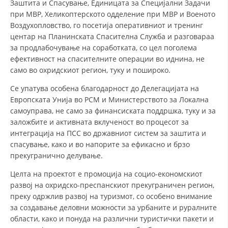
Заштита и Спасување, Единицата за Специјални Задачи
при МВР, Хеликоптерското одделение при МВР и Военото
ЗНАЧЕЊЕ НА СЛУЖБАТА ЗА БАРАЊЕ
Воздухопловство, го посетија оперативниот и тренинг
центар на Планинската Спасителна Служба и разговараа
ФОРМУЛАРИ ЗА БАРАЊА
за продлабочување на соработката, со цел поголема
ЗДРАВСТВЕНО ПРЕВЕНТИВНА ДЕЈНОСТ
ефективност на спасителните операции во иднина, не
само во охридскиот регион, туку и пошироко.
ПРВА ПОМОШ
Се упатува особена благодарност до Делегацијата на
КРВОДАРИТЕЛСТВО
Европската Унија во РСМ и Министерството за Локална
самоуправа, не само за финансиската поддршка, туку и за
ИНФОРМАЦИИ ЗА БОЛЕСТИ
заложбите и активната вклученост во процесот за
интеграција на ПСС во државниот систем за заштита и
МЕНАЏМЕНТ НА ВОЛОНТЕРИ
спасување, како и во напорите за ефикасно и брзо
прекугранично делување.
Целта на проектот е промоција на социо-економскиот
ЗА НАС
развој на охридско-преспанскиот прекуграничен регион,
ДЕЈСТВУВАЊЕ
преку одржлив развој на туризмот, со особено внимание
за создавање деловни можности за урбаните и руралните
области, како и понуда на различни туристички пакети и