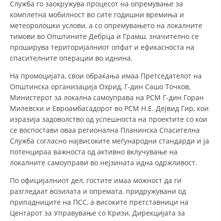
Служба го заокружува процесот на опремување за
комплетна мобилност во сите годишни времиња и
ДИСЕМИНАЦИЈА
метеоролошки услови, а со опремувањето на локалните
MЕЃУНАРОДНО ХУМАНИТАРНО ПРАВО
тимови во Општините Дебрца и Грамш, значително се
проширува територијалниот опфат и ефикасноста на
ПРОМОЦИЈА НА ХУМАНИ ВРЕДНОСТИ
спасителните операции во иднина.
УПОТРЕБА И ЗАШТИТА НА АМБЛЕМОТ
На промоцијата, свои обраќања имаа Претседателот на
Општинска организација Охрид, Г-дин Сашо Точков,
СОЦИЈАЛНО ХУМАНИТАРНА ДЕЈНОСТ
Министерот за локална самоуправа на РСМ Г-дин Горан
КАКО ДА ДОНИРАТЕ
Милевски и Евроамбасадорот во РСМ Н.Е. Дејвид Гир, кои
изразија задоволство од успешноста на проектите со кои
ПОДГОТВЕНОСТ И ДЕЈСТВО ПРИ КАТАСТРОФИ
се воспостави оваа регионална Планинска Спасителна
Служба согласно највисоките меѓународни стандарди и ја
ТИМОВИ НА ООЦК ОХРИД
потенцираа важноста од активно вклучување на
локалните самоуправи во нејзината идна одржливост.
ПРОЕКТИ – ПОДГОТВЕНОСТ И ДЕЈСТВУВАЊЕ ПРИ КАТАСТРОФИ
По официјалниот дел, гостите имаа можност да ги
ОДНОСИ СО ЈАВНОСТ
разгледаат возилата и опремата, придружувани од
ИСТРАЖУВАЊЕ НА ЈАВНО МИСЛЕЊЕ
припадниците на ПСС, а високите претставници на
Центарот за Управување со Кризи, Дирекцијата за
МЕЃУНАРОДНА СОРАБОТКА