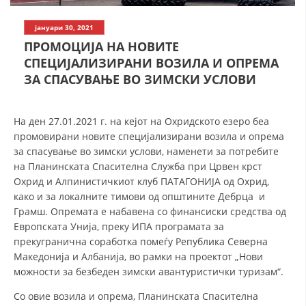
СТРУКТУРА НА ОРГАНИЗАЦИЈАТА
јануари 30, 2021
КОНТАКТ ИНФОРМАЦИИ
ПРОМОЦИЈА НА НОВИТЕ
ЧЛЕНСТВО ВО ПРОФЕСИОНАЛНИ ТЕЛА
СПЕЦИЈАЛИЗИРАНИ ВОЗИЛА И ОПРЕМА
ЗА СПАСУВАЊЕ ВО ЗИМСКИ УСЛОВИ
ЗАКОН ЗА ЦКРМ
На ден 27.01.2021 г. на кејот на Охридското езеро беа
промовирани новите специјализирани возила и опрема
СТАТУТ НА ЦКРМ
за спасување во зимски услови, наменети за потребите
на Планинската Спасителна Служба при Црвен крст
Охрид и Алпинистичкиот клуб ПАТАГОНИЈА од Охрид,
како и за локалните тимови од општините Дебрца и
Грамш. Опремата е набавена со финансиски средства од
ОРГАНИЗАЦИЈА И РАЗВОЈ
Европската Унија, преку ИПА програмата за
прекугранична соработка помеѓу Република Северна
РАКОВОДЕН ОДБОР
Македонија и Албанија, во рамки на проектот „Нови
можности за безбеден зимски авантуристички туризам“.
СОБРАНИЕ
Со овие возила и опрема, Планинската Спасителна
СТРУКТУРА И ОРГАНИЗАЦИОНА ПОСТАВЕНОСТ