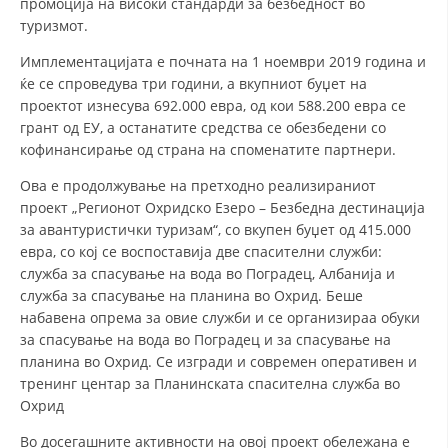
промоција на високи стандарди за безбедност во
туризмот.
ПРИРАЧНИЦИ
Имплементацијата е почната на 1 ноември 2019 година и
ќе се спроведува три години, а вкупниот буџет на
СТРАТЕГИИ
проектот изнесува 692.000 евра, од кои 588.200 евра се
грант од ЕУ, а останатите средства се обезбедени со
ЕДУКАТИВНО ИНФОРМАТИВНИ МАТЕРИЈАЛИ
кофинансирање од страна на споменатите партнери.
БРОШУРИ
Ова е продолжување на претходно реализираниот
проект „Регионот Охридско Езеро – Безбедна дестинација
ПОСТЕРИ
за авантуристички туризам“, со вкупен буџет од 415.000
ПРЕЗЕНТАЦИИ
евра, со кој се воспоставија две спасителни служби:
служба за спасување на вода во Поградец, Албанија и
служба за спасување на планина во Охрид. Беше
набавена опрема за овие служби и се организираа обуки
за спасување на вода во Поградец и за спасување на
планина во Охрид. Се изгради и современ оперативен и
тренинг центар за Планинската спасителна служба во
Охрид
Во досегашните активности на овој проект обележана е