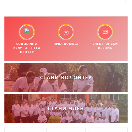
ЗНАЧЕЊЕ НА СЛУЖБАТА ЗА БАРАЊЕ
ФОРМУЛАРИ ЗА БАРАЊА
ЗДРАВСТВЕНО ПРЕВЕНТИВНА ДЕЈНОСТ
СОЦИЈАЛНИ
ПРВА ПОМОШ
ЕЛЕКТРОНСКИ
ПРВА ПОМОШ
УСЛУГИ – НЕГА
ВЕСНИК
ЦЕНТАР
КРВОДАРИТЕЛСТВО
ИНФОРМАЦИИ ЗА БОЛЕСТИ
СТАНИ ВОЛОНТЕР
МЕНАЏМЕНТ НА ВОЛОНТЕРИ
ЗА НАС
СТАНИ ЧЛЕН
ДЕЈСТВУВАЊЕ