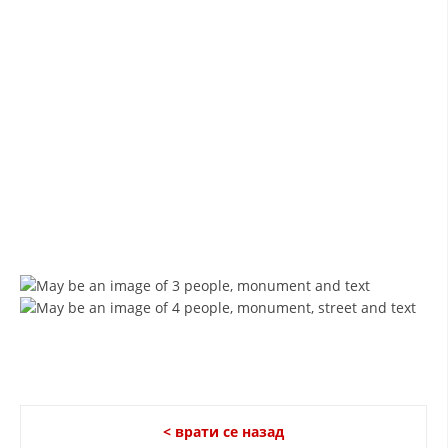
ДИСЕМИНАЦИЈА
MЕЃУНАРОДНО ХУМАНИТАРНО ПРАВО
ПРОМОЦИЈА НА ХУМАНИ ВРЕДНОСТИ
УПОТРЕБА И ЗАШТИТА НА АМБЛЕМОТ
СОЦИЈАЛНО ХУМАНИТАРНА ДЕЈНОСТ
КАКО ДА ДОНИРАТЕ
ПОДГОТВЕНОСТ И ДЕЈСТВО ПРИ КАТАСТРОФИ
ТИМОВИ НА ООЦК ОХРИД
ПРОЕКТИ – ПОДГОТВЕНОСТ И ДЕЈСТВУВАЊЕ ПРИ КАТАСТРОФИ
ОДНОСИ СО ЈАВНОСТ
ИСТРАЖУВАЊЕ НА ЈАВНО МИСЛЕЊЕ
< врати се назад
МЕЃУНАРОДНА СОРАБОТКА