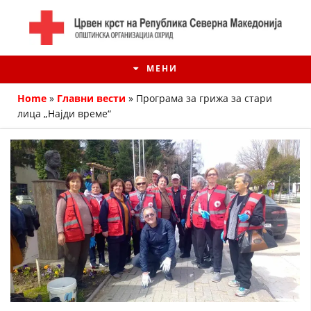
МЕНИ
Home
»
Главни вести
»
Програма за грижа за стари
лица „Најди време“
ИСТОРИЈАТ НА ЦКРМ
ИСТОРИЈАТ НА ДВИЖЕЊЕТО