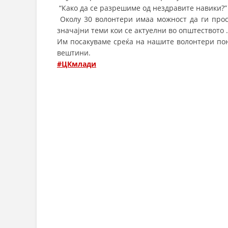
“Како да се разрешиме од нездравите навики?” 
Околу 30 волонтери имаа можност да ги прос
значајни теми кои се актуелни во општеството .
Им посакуваме среќа на нашите волонтери по
вештини.
#ЦКмлади