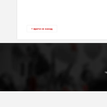
< врати се назад
Ц