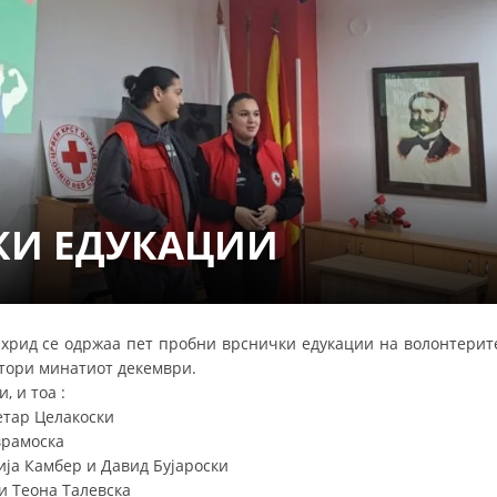
СТРУКТУРА НА ОРГАНИЗАЦИЈАТА
КОНТАКТ ИНФОРМАЦИИ
ЧЛЕНСТВО ВО ПРОФЕСИОНАЛНИ ТЕЛА
ЗАКОН ЗА ЦКРМ
СТАТУТ НА ЦКРМ
КИ ЕДУКАЦИИ
Охрид се одржаа пет пробни врснички едукации на волонтерит
ОРГАНИЗАЦИЈА И РАЗВОЈ
атори минатиот декември.
, и тоа :
РАКОВОДЕН ОДБОР
етар Целакоски
врамоска
СОБРАНИЕ
Лија Камбер и Давид Бујароски
СТРУКТУРА И ОРГАНИЗАЦИОНА ПОСТАВЕНОСТ
 и Теона Талевска