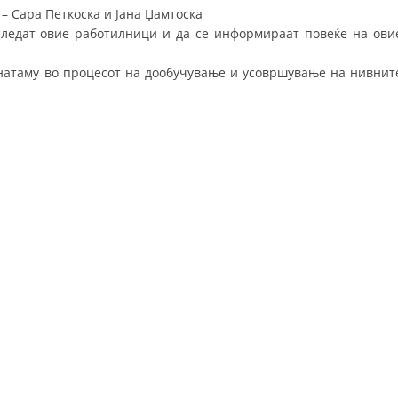
– Сара Петкоска и Јана Џамтоска
ДИСЕМИНАЦИЈА
ледат овие работилници и да се информираат повеќе на ови
MЕЃУНАРОДНО ХУМАНИТАРНО ПРАВО
натаму во процесот на дообучување и усовршување на нивнит
ПРОМОЦИЈА НА ХУМАНИ ВРЕДНОСТИ
УПОТРЕБА И ЗАШТИТА НА АМБЛЕМОТ
СОЦИЈАЛНО ХУМАНИТАРНА ДЕЈНОСТ
КАКО ДА ДОНИРАТЕ
ПОДГОТВЕНОСТ И ДЕЈСТВО ПРИ КАТАСТРОФИ
ТИМОВИ НА ООЦК ОХРИД
ПРОЕКТИ – ПОДГОТВЕНОСТ И ДЕЈСТВУВАЊЕ ПРИ КАТАСТРОФИ
ОДНОСИ СО ЈАВНОСТ
ИСТРАЖУВАЊЕ НА ЈАВНО МИСЛЕЊЕ
МЕЃУНАРОДНА СОРАБОТКА