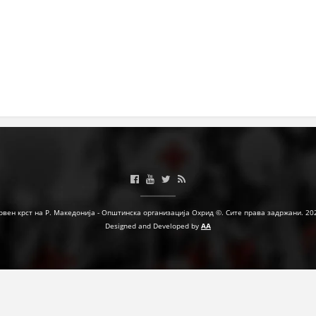
ЗНАЧЕЊЕ НА СЛУЖБАТА ЗА БАРАЊЕ
ФОРМУЛАРИ ЗА БАРАЊА
ЗДРАВСТВЕНО ПРЕВЕНТИВНА ДЕЈНОСТ
ПРВА ПОМОШ
КРВОДАРИТЕЛСТВО
ИНФОРМАЦИИ ЗА БОЛЕСТИ
МЕНАЏМЕНТ НА ВОЛОНТЕРИ
рвен крст на Р. Македонија - Општинска организација Охрид ©. Сите права задржани. 20
Designed and Developed by
AA
ЗА НАС
ДЕЈСТВУВАЊЕ