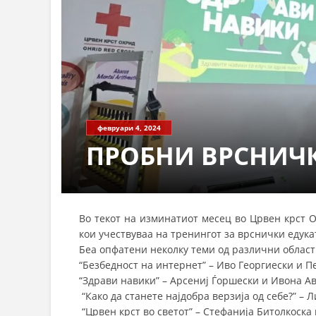
февруари 4, 2024
ПРОБНИ ВРСНИЧ
Во текот на изминатиот месец во Црвен крст 
кои учествуваа на тренингот за врснички едук
Беа опфатени неколку теми од различни области
“Безбедност на интернет” – Иво Георгиески и П
“Здрави навики” – Арсениј Ѓоршески и Ивона А
“Како да станете најдобра верзија од себе?” – 
“Црвен крст во светот” – Стефанија Битолкоска